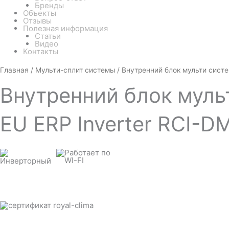
Бренды
Объекты
Отзывы
Полезная информация
Статьи
Видео
Контакты
Количество
Главная
/
Мульти-сплит системы
/ Внутренний блок мульти сист
товара
Внутренний
Внутренний
блок муль
блок
мульти
системы
ROYAL
EU ERP Inverter RCI-D
CLIMA
MULTI
FLEXI
DUCT
EU
ERP
Inverter
RCI-
DMV12
(канальный)