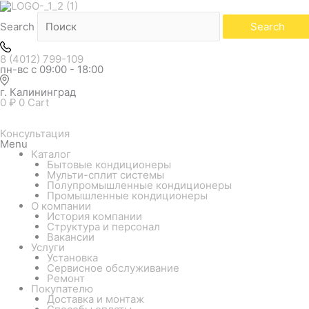
Количество
товара
Внутренний
Search
Search
блок
мульти
системы
8 (4012) 799-109
ROYAL
пн-вс с 09:00 - 18:00
CLIMA
MULTI
г. Калининград
FLEXI
0
₽
0
Cart
PRESTIGIO
EU
Inverter
Консультация
Upgrade
Menu
RCI-
Каталог
PX09HN
Бытовые кондиционеры
(настенный)
Мульти-сплит системы
Полупромышленные кондиционеры
Промышленные кондиционеры
О компании
История компании
Структура и персонал
Вакансии
Услуги
Установка
Сервисное обслуживание
Ремонт
Покупателю
Доставка и монтаж