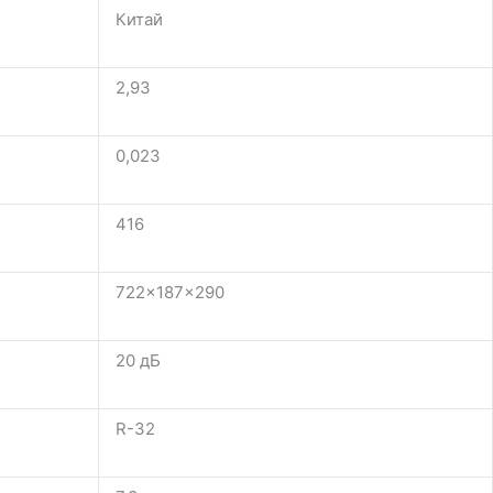
Китай
2,93
0,023
416
722×187×290
20 дБ
R-32