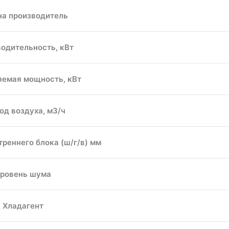
на производитель
одительность, кВт
яемая мощность, кВт
од воздуха, м3/ч
реннего блока (ш/г/в) мм
ровень шума
Хладагент