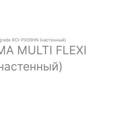
pgrade RCI-PX09HN (настенный)
MA MULTI FLEXI
(настенный)