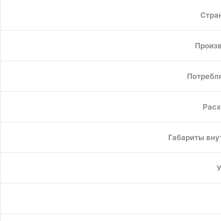
Стра
Произв
Потребл
Расх
Габариты внут
У