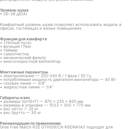
Уровень шума
• 26–38 дБ(А)
Комфортный уровень шума позволяет использовать модель в
офисах, гостиницах и жилых помещениях.
Функции для комфорта
• «Тёплый пуск»
• функция I Feel
• таймер
• самоочистка
• механический фильтр
• многоскоростной вентилятор
Монтажные параметры
• электропитание — 220–240 В / 1 фаза / 50 Гц
• потребляемая мощность двигателя вентилятора — 40 Вт
• газовая линия — 3/8″
• жидкостная линия — 1/4″
Габариты и вес
• размеры (Ш×В×Г) — 870 × 235 × 665 мм
• размеры в упаковке — 1033 × 300 × 770 мм
• вес нетто — 25 кг
• вес брутто — 30 кг
Рекомендации по применению
Gree Free Match R32 GTH(09)CA-K6DNA1A/I подходит для