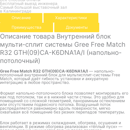
Бесплатный выезд инженера
Самый большой выставочный зал
в Калининграде
Описание
Характеристики
Преимущества
Документы
Описание товара Внутренний блок
мульти-сплит системы Gree Free Match
R32 GTH(09)CA-K6DNA1A/I (напольно-
потолочный)
Gree Free Match R32 GTH(09)CA-K6DNA1A/I
— напольно-
потолочный внутренний блок для мультисплит-системы Free
Match, который даёт гибкость установки и аккуратную
интеграцию в любое пространство.
Формат напольно-потолочного блока позволяет монтировать его
как под потолком, так и в нижней части стены. Это удобно для
помещений со сложной геометрией, панорамным остеклением
или отсутствием подвесного потолка. Воздушный поток
распределяется равномерно вдоль поверхности, мягко
охватывая всё помещение без резких перепадов температуры.
Блок работает в режимах охлаждения, обогрева, осушения и
вентиляции. В режиме обогрева реализован «тёплый пуск» —