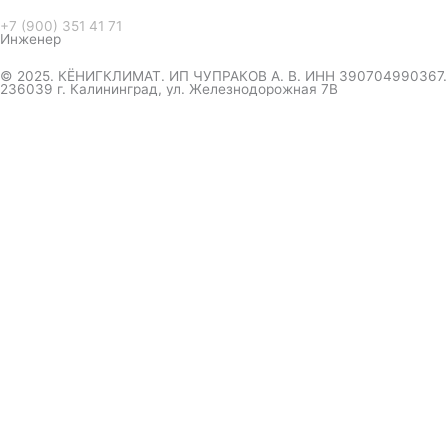
+7 (900) 351 41 71
Инженер
© 2025. КЁНИГКЛИМАТ. ИП ЧУПРАКОВ А. В. ИНН 390704990367.
236039 г. Калининград, ул. Железнодорожная 7В
инженер ответит на вопрос
и даст совет по кондиционеру
Я даю согласие на обработку персональных данных в
соответствии с
Политикой конфиденциальности
Отправить
Оформление
заказа
Соглашаюсь с обработкой персональных данных, в
соответствии с
Политикой конфиденциальности компании
Отправить
выберите удобный мессенджер.
вышлем полный прайс-каталог