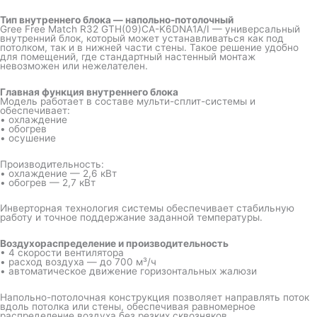
Тип внутреннего блока — напольно-потолочный
Gree Free Match R32 GTH(09)CA-K6DNA1A/I — универсальный
внутренний блок, который может устанавливаться как под
потолком, так и в нижней части стены. Такое решение удобно
для помещений, где стандартный настенный монтаж
невозможен или нежелателен.
Главная функция внутреннего блока
Модель работает в составе мульти-сплит-системы и
обеспечивает:
• охлаждение
• обогрев
• осушение
Производительность:
• охлаждение — 2,6 кВт
• обогрев — 2,7 кВт
Инверторная технология системы обеспечивает стабильную
работу и точное поддержание заданной температуры.
Воздухораспределение и производительность
• 4 скорости вентилятора
• расход воздуха — до 700 м³/ч
• автоматическое движение горизонтальных жалюзи
Напольно-потолочная конструкция позволяет направлять поток
вдоль потолка или стены, обеспечивая равномерное
распределение воздуха без резких сквозняков.