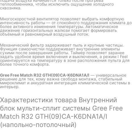
подача воздуха начинается только после прогрева
теплообменника, чтобы исключить ощущение холодного
сквозняка.
Многоскоростной вентилятор позволяет выбрать комфортную
интенсивность работы — от спокойного поддержания климата до
более активного изменения температуры. Автоматическое
движение горизонтальных жалюзи помогает формировать
объёмный и равномерный воздушный поток.
Механический фильтр задерживает пыль и крупные частицы.
Функция самоочистки поддерживает внутренние элементы
сухими после завершения работы. Таймер позволяет заранее
задать удобное время включения и выключения, а режим I Feel
ориентируется на температуру в зоне расположения пульта для
более точного комфорта.
Gree Free Match R32 GTH(09)CA-K6DNA1A/I
— универсальное
решение для тех, кому важна свобода монтажа, стабильный
микроклимат и аккуратная интеграция климатической системы в
интерьер.
Характеристики товара Внутренний
блок мульти-сплит системы Gree Free
Match R32 GTH(09)CA-K6DNA1A/I
(напольно-потолочный)