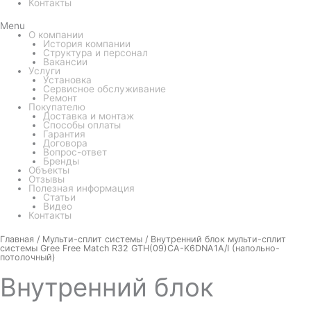
Контакты
Menu
О компании
История компании
Структура и персонал
Вакансии
Услуги
Установка
Сервисное обслуживание
Ремонт
Покупателю
Доставка и монтаж
Способы оплаты
Гарантия
Договора
Вопрос-ответ
Бренды
Объекты
Отзывы
Полезная информация
Статьи
Видео
Контакты
Количество
Главная
/
Мульти-сплит системы
/ Внутренний блок мульти-сплит
товара
системы Gree Free Match R32 GTH(09)CA-K6DNA1A/I (напольно-
Внутренний
потолочный)
блок
мульти-
Внутренний
блок
сплит
системы
Gree
Free