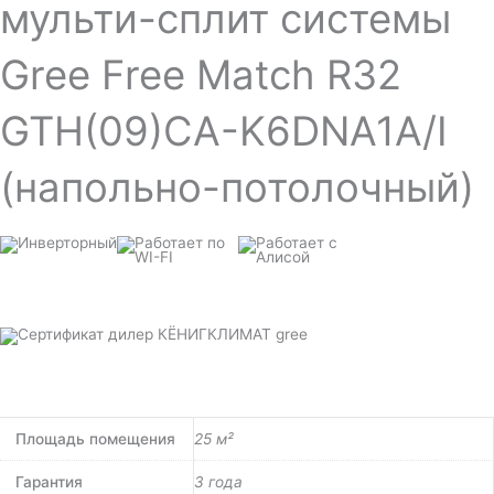
мульти-сплит системы
Match
R32
GTH(09)CA-
K6DNA1A/I
Gree Free Match R32
(напольно-
потолочный)
GTH(09)CA-K6DNA1A/I
(напольно-потолочный)
Площадь помещения
25 м²
Гарантия
3 года