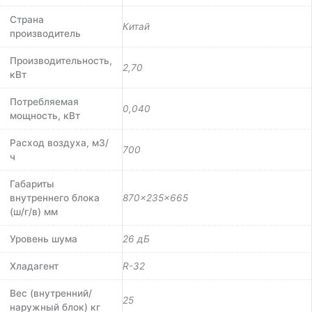
Страна
Китай
производитель
Производительность,
2,70
кВт
Потребляемая
0,040
мощность, кВт
Расход воздуха, м3/
700
ч
Габариты
внутреннего блока
870×235×665
(ш/г/в) мм
Уровень шума
26 дБ
Хладагент
R-32
Вес (внутренний/
25
наружный блок) кг