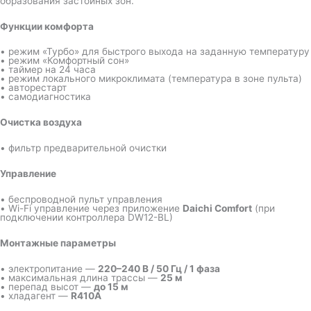
образования застойных зон.
Функции комфорта
• режим «Турбо» для быстрого выхода на заданную температуру
• режим «Комфортный сон»
• таймер на 24 часа
• режим локального микроклимата (температура в зоне пульта)
• авторестарт
• самодиагностика
Очистка воздуха
• фильтр предварительной очистки
Управление
• беспроводной пульт управления
• Wi-Fi управление через приложение
Daichi Comfort
(при
подключении контроллера DW12-BL)
Монтажные параметры
• электропитание —
220–240 В / 50 Гц / 1 фаза
• максимальная длина трассы —
25 м
• перепад высот —
до 15 м
• хладагент —
R410A