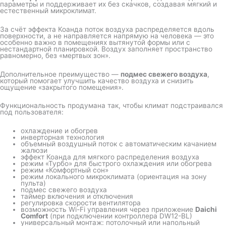
параметры и поддерживает их без скачков, создавая мягкий и
естественный микроклимат.
За счёт эффекта Коанда поток воздуха распределяется вдоль
поверхности, а не направляется напрямую на человека — это
особенно важно в помещениях вытянутой формы или с
нестандартной планировкой. Воздух заполняет пространство
равномерно, без «мертвых зон».
Дополнительное преимущество —
подмес свежего воздуха
,
который помогает улучшить качество воздуха и снизить
ощущение «закрытого помещения».
Функциональность продумана так, чтобы климат подстраивался
под пользователя:
охлаждение и обогрев
инверторная технология
объемный воздушный поток с автоматическим качанием
жалюзи
эффект Коанда для мягкого распределения воздуха
режим «Турбо» для быстрого охлаждения или обогрева
режим «Комфортный сон»
режим локального микроклимата (ориентация на зону
пульта)
подмес свежего воздуха
таймер включения и отключения
регулировка скорости вентилятора
возможность Wi-Fi управления через приложение
Daichi
Comfort
(при подключении контроллера DW12-BL)
универсальный монтаж: потолочный или напольный