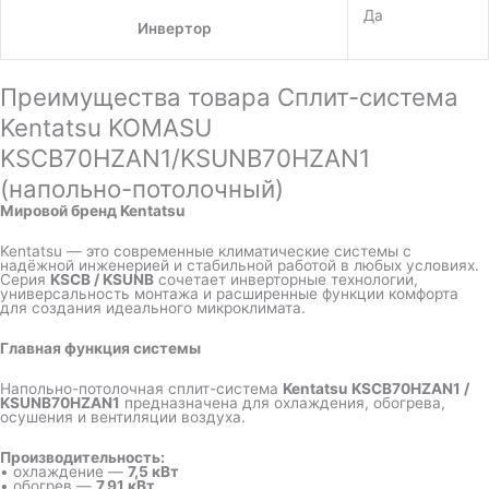
Да
Инвертор
Преимущества товара Сплит-система
Kentatsu KOMASU
KSCB70HZAN1/KSUNB70HZAN1
(напольно-потолочный)
Мировой бренд Kentatsu
Kentatsu — это современные климатические системы с
надёжной инженерией и стабильной работой в любых условиях.
Серия
KSCB / KSUNB
сочетает инверторные технологии,
универсальность монтажа и расширенные функции комфорта
для создания идеального микроклимата.
Главная функция системы
Напольно-потолочная сплит-система
Kentatsu KSCB70HZAN1 /
KSUNB70HZAN1
предназначена для охлаждения, обогрева,
осушения и вентиляции воздуха.
Производительность:
• охлаждение —
7,5 кВт
• обогрев —
7,91 кВт