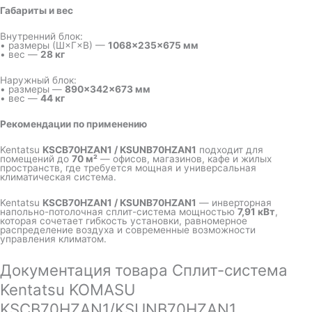
Габариты и вес
Внутренний блок:
• размеры (Ш×Г×В) —
1068×235×675 мм
• вес —
28 кг
Наружный блок:
• размеры —
890×342×673 мм
• вес —
44 кг
Рекомендации по применению
Kentatsu
KSCB70HZAN1 / KSUNB70HZAN1
подходит для
помещений до
70 м²
— офисов, магазинов, кафе и жилых
пространств, где требуется мощная и универсальная
климатическая система.
Kentatsu
KSCB70HZAN1 / KSUNB70HZAN1
— инверторная
напольно-потолочная сплит-система мощностью
7,91 кВт
,
которая сочетает гибкость установки, равномерное
распределение воздуха и современные возможности
управления климатом.
Документация товара Сплит-система
Kentatsu KOMASU
KSCB70HZAN1/KSUNB70HZAN1