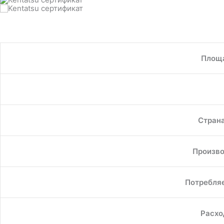
Площ
Стран
Произво
Потребля
Расхо