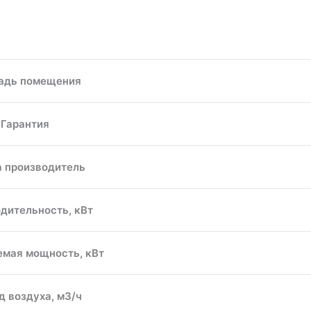
адь помещения
Гарантия
а производитель
дительность, кВт
емая мощность, кВт
д воздуха, м3/ч