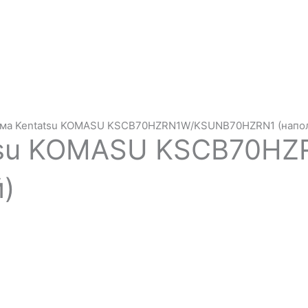
ема Kentatsu KOMASU KSCB70HZRN1W/KSUNB70HZRN1 (напо
tsu KOMASU KSCB70H
)