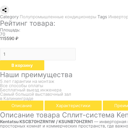
Category
Полупромышленные кондиционеры
Tags
Инверто
Рейтинг товара:
Площадь:
70
115590
₽
В корзину
Наши преимущества
5 лет гарантии на монтаж
Все способы оплаты
Бесплатный выезд инженера
Самый большой выставочный зал
в Калининграде
Описание
Характеристики
Преим
Описание товара Сплит-система K
Kentatsu KSCB70HZRN1W / KSUNB70HZRN1
— инверторная 
просторных комнат и коммерческих пространств, где важн