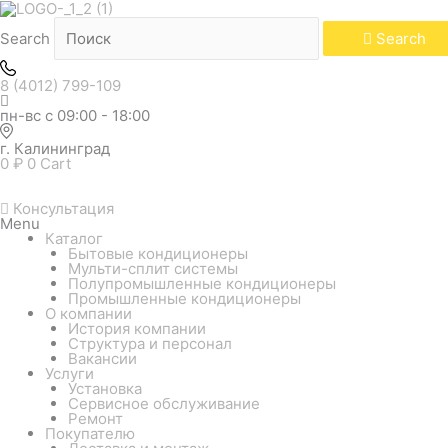
Количество
товара
Сплит-
Search
Search
система
Kentatsu
KOMASU
8 (4012) 799-109
KSCB70HZRN1W/KSUNB70HZRN1
(напольно-
пн-вс с 09:00 - 18:00
потолочный)
г. Калининград
0
₽
0
Cart
Консультация
Menu
Каталог
Бытовые кондиционеры
Мульти-сплит системы
Полупромышленные кондиционеры
Промышленные кондиционеры
О компании
История компании
Структура и персонал
Вакансии
Услуги
Установка
Сервисное обслуживание
Ремонт
Покупателю