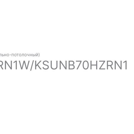
льно-потолочный)
ZRN1W/KSUNB70HZRN1