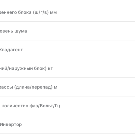
еннего блока (ш/г/в) мм
овень шума
Хладагент
ний/наружный блок) кг
ассы (длина/перепад) м
 количество фаз/Вольт/Гц
Инвертор