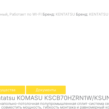
рный
,
Работает по WI-FI
Бренд:
KENTATSU
Бренд:
KENTATSU
ущества
Документы
entatsu KOMASU KSCB70HZRN1W/KSUN
напольно-потолочная полупромышленная сплит-система се
о совместить мощность, гибкость монтажа и равномерный к