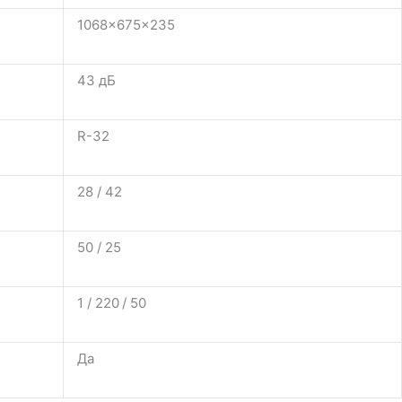
1068×675×235
43 дБ
R-32
28 / 42
50 / 25
1 / 220 / 50
Да