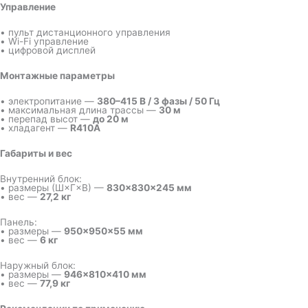
Управление
• пульт дистанционного управления
• Wi-Fi управление
• цифровой дисплей
Монтажные параметры
• электропитание —
380–415 В / 3 фазы / 50 Гц
• максимальная длина трассы —
30 м
• перепад высот —
до 20 м
• хладагент —
R410A
Габариты и вес
Внутренний блок:
• размеры (Ш×Г×В) —
830×830×245 мм
• вес —
27,2 кг
Панель:
• размеры —
950×950×55 мм
• вес —
6 кг
Наружный блок:
• размеры —
946×810×410 мм
• вес —
77,9 кг