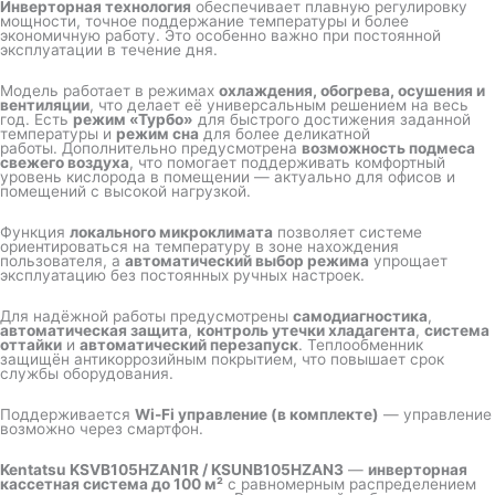
Инверторная технология
обеспечивает плавную регулировку
мощности, точное поддержание температуры и более
экономичную работу. Это особенно важно при постоянной
эксплуатации в течение дня.
Модель работает в режимах
охлаждения, обогрева, осушения и
вентиляции
, что делает её универсальным решением на весь
год. Есть
режим «Турбо»
для быстрого достижения заданной
температуры и
режим сна
для более деликатной
работы. Дополнительно предусмотрена
возможность подмеса
свежего воздуха
, что помогает поддерживать комфортный
уровень кислорода в помещении — актуально для офисов и
помещений с высокой нагрузкой.
Функция
локального микроклимата
позволяет системе
ориентироваться на температуру в зоне нахождения
пользователя, а
автоматический выбор режима
упрощает
эксплуатацию без постоянных ручных настроек.
Для надёжной работы предусмотрены
самодиагностика
,
автоматическая защита
,
контроль утечки хладагента
,
система
оттайки
и
автоматический перезапуск
. Теплообменник
защищён антикоррозийным покрытием, что повышает срок
службы оборудования.
Поддерживается
Wi-Fi управление (в комплекте)
— управление
возможно через смартфон.
Kentatsu KSVB105HZAN1R / KSUNB105HZAN3
—
инверторная
кассетная система до 100 м²
с равномерным распределением