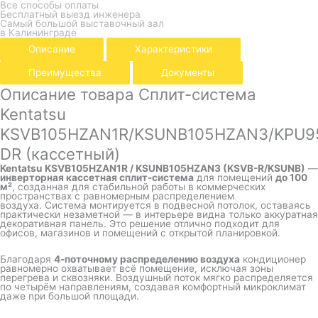
Все способы оплаты
Бесплатный выезд инженера
Самый большой выставочный зал
в Калининграде
Описание
Характеристики
Преимущества
Документы
Описание товара Сплит-система
Kentatsu
KSVB105HZAN1R/KSUNB105HZAN3/KPU9
DR (кассетный)
Kentatsu KSVB105HZAN1R / KSUNB105HZAN3 (KSVB-R/KSUNB)
—
инверторная кассетная сплит-система
для помещений
до 100
м²
, созданная для стабильной работы в коммерческих
пространствах с равномерным распределением
воздуха. Система монтируется в подвесной потолок, оставаясь
практически незаметной — в интерьере видна только аккуратная
декоративная панель. Это решение отлично подходит для
офисов, магазинов и помещений с открытой планировкой.
Благодаря
4-поточному распределению воздуха
кондиционер
равномерно охватывает всё помещение, исключая зоны
перегрева и сквозняки. Воздушный поток мягко распределяется
по четырём направлениям, создавая комфортный микроклимат
даже при большой площади.