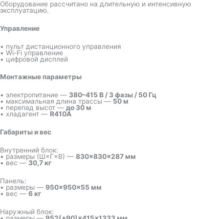
Оборудование рассчитано на длительную и интенсивную
эксплуатацию.
Управление
• пульт дистанционного управления
• Wi-Fi управление
• цифровой дисплей
Монтажные параметры
• электропитание —
380–415 В / 3 фазы / 50 Гц
• максимальная длина трассы —
50 м
• перепад высот —
до 30 м
• хладагент —
R410A
Габариты и вес
Внутренний блок:
• размеры (Ш×Г×В) —
830×830×287 мм
• вес —
30,7 кг
Панель:
• размеры —
950×950×55 мм
• вес —
6 кг
Наружный блок:
• размеры —
952(+90)×415×1333 мм