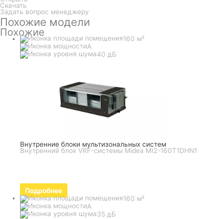
Скачать
Задать вопрос менеджеру
Похожие модели
Похожие
160 м²
A
40 дБ
Внутренние блоки мультизональных систем
Внутренний блок VRF-системы Midea MI2-160T1DHN1
Подробнее
160 м²
A
35 дБ