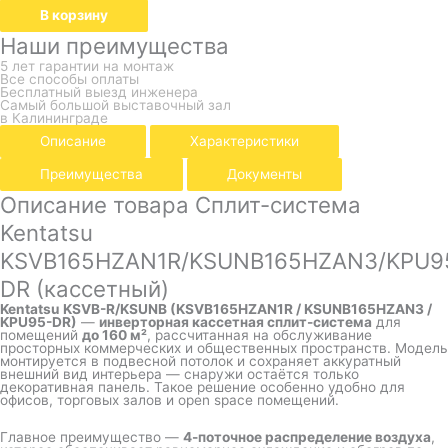
В корзину
Наши преимущества
5 лет гарантии на монтаж
Все способы оплаты
Бесплатный выезд инженера
Самый большой выставочный зал
в Калининграде
Описание
Характеристики
Преимущества
Документы
Описание товара Сплит-система
Kentatsu
KSVB165HZAN1R/KSUNB165HZAN3/KPU9
DR (кассетный)
Kentatsu KSVB-R/KSUNB (KSVB165HZAN1R / KSUNB165HZAN3 /
KPU95-DR)
—
инверторная кассетная сплит-система
для
помещений
до 160 м²
, рассчитанная на обслуживание
просторных коммерческих и общественных пространств. Модель
монтируется в подвесной потолок и сохраняет аккуратный
внешний вид интерьера — снаружи остаётся только
декоративная панель. Такое решение особенно удобно для
офисов, торговых залов и open space помещений.
Главное преимущество —
4-поточное распределение воздуха
,