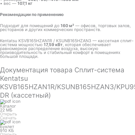
• вес —
107,1 кг
Рекомендации по применению
Подходит для помещений до
160 м²
— офисов, торговых залов,
ресторанов и других коммерческих пространств.
Kentatsu KSVB165HZAN1R / KSUNB165HZAN3 — кассетная сплит-
система мощностью
17,59 кВт
, которая обеспечивает
равномерное распределение воздуха, высокую
производительность и стабильный комфорт в помещениях
большой площади.
Документация товара Сплит-система
Kentatsu
KSVB165HZAN1R/KSUNB165HZAN3/KPU9
DR (кассетный)
Каталог
22 МБ
Открыть
Скачать
Буклет
910 КБ
Открыть