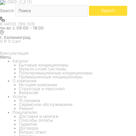
Количество
товара
Сплит-
Search
Search
система
Kentatsu
KSVB165HZAN1R/KSUNB165HZAN3/KPU95-
8 (4012) 799-109
DR
пн-вс с 09:00 - 18:00
(кассетный)
г. Калининград
0
₽
0
Cart
Консультация
Menu
Каталог
Бытовые кондиционеры
Мульти-сплит системы
Полупромышленные кондиционеры
Промышленные кондиционеры
О компании
История компании
Структура и персонал
Вакансии
Услуги
Установка
Сервисное обслуживание
Ремонт
Покупателю
Доставка и монтаж
Способы оплаты
Гарантия
Договора
Вопрос-ответ
Бренды