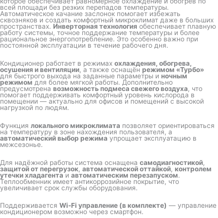
которое обеспечивает равномерное охлаждение и обогрев по
всей площади без резких перепадов температуры.
Автоматическое качание заслонок помогает избежать
сквозняков и создать комфортный микроклимат даже в больших
пространствах.
Инверторная технология
обеспечивает плавную
работу системы, точное поддержание температуры и более
рациональное энергопотребление. Это особенно важно при
постоянной эксплуатации в течение рабочего дня.
Кондиционер работает в режимах
охлаждения, обогрева,
осушения и вентиляции
, а также оснащён
режимом «Турбо»
для быстрого выхода на заданные параметры и
ночным
режимом
для более мягкой работы. Дополнительно
предусмотрена
возможность подмеса свежего воздуха
, что
помогает поддерживать комфортный уровень кислорода в
помещении — актуально для офисов и помещений с высокой
нагрузкой по людям.
Функция
локального микроклимата
позволяет ориентироваться
на температуру в зоне нахождения пользователя, а
автоматический выбор режима
упрощает эксплуатацию в
межсезонье.
Для надёжной работы система оснащена
самодиагностикой
,
защитой от перегрузок
,
автоматической оттайкой
,
контролем
утечки хладагента
и
автоматическим перезапуском
.
Теплообменник имеет антикоррозийное покрытие, что
увеличивает срок службы оборудования.
Поддерживается
Wi-Fi управление (в комплекте)
— управление
кондиционером возможно через смартфон.