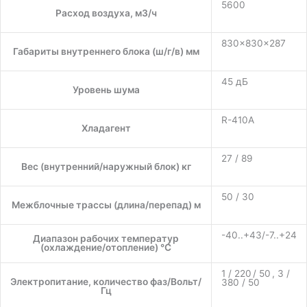
5600
Расход воздуха, м3/ч
830×830×287
Габариты внутреннего блока (ш/г/в) мм
45 дБ
Уровень шума
R-410A
Хладагент
27 / 89
Вес (внутренний/наружный блок) кг
50 / 30
Межблочные трассы (длина/перепад) м
-40..+43/-7..+24
Диапазон рабочих температур
(охлаждение/отопление) °C
1 / 220 / 50 , 3 /
Электропитание, количество фаз/Вольт/
380 / 50
Гц