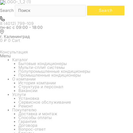
Количество
товара
Сплит-
Search
Search
система
Kentatsu
KSVG176HFAN1/KSUTG176HFAN3/KPU95-
8 (4012) 799-109
DR
пн-вс с 09:00 - 18:00
(кассетный)
г. Калининград
0
₽
0
Cart
Консультация
Menu
Каталог
Бытовые кондиционеры
Мульти-сплит системы
Полупромышленные кондиционеры
Промышленные кондиционеры
О компании
История компании
Структура и персонал
Вакансии
Услуги
Установка
Сервисное обслуживание
Ремонт
Покупателю
Доставка и монтаж
Способы оплаты
Гарантия
Договора
Вопрос-ответ
Бренды