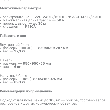
Монтажные параметры
• электропитание —
220–240 В / 50 Гц
или
380–415 В / 50 Гц
• максимальная длина трассы —
50 м
• перепад высот —
до 30 м
• хладагент —
R410A
Габариты и вес
Внутренний блок:
• размеры (Ш×Г×В) —
830×830×287 мм
• вес —
27,3 кг
Панель:
• размеры —
950×950×55 мм
• вес —
6 кг
Наружный блок:
• размеры —
980(+85)×415×975 мм
• вес —
89,1 кг
Рекомендации по применению
Подходит для помещений до
160 м²
— офисов, торговых залов,
ресторанов и других коммерческих объектов.