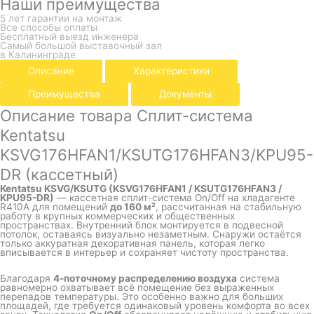
Наши преимущества
5 лет гарантии на монтаж
Все способы оплаты
Бесплатный выезд инженера
Самый большой выставочный зал
в Калининграде
Описание
Характеристики
Преимущества
Документы
Описание товара Сплит-система
Kentatsu
KSVG176HFAN1/KSUTG176HFAN3/KPU95-
DR (кассетный)
Kentatsu KSVG/KSUTG (KSVG176HFAN1 / KSUTG176HFAN3 /
KPU95-DR)
— кассетная сплит-система On/Off на хладагенте
R410A для помещений
до 160 м²
, рассчитанная на стабильную
работу в крупных коммерческих и общественных
пространствах. Внутренний блок монтируется в подвесной
потолок, оставаясь визуально незаметным. Снаружи остаётся
только аккуратная декоративная панель, которая легко
вписывается в интерьер и сохраняет чистоту пространства.
Благодаря
4-поточному распределению воздуха
система
равномерно охватывает всё помещение без выраженных
перепадов температуры. Это особенно важно для больших
площадей, где требуется одинаковый уровень комфорта во всех