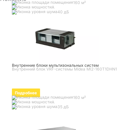
160 м²
A
40 дБ
Внутренние блоки мультизональных систем
Внутренний блок VRF-системы Midea MI2-160T1DHN1
Подробнее
160 м²
A
35 дБ