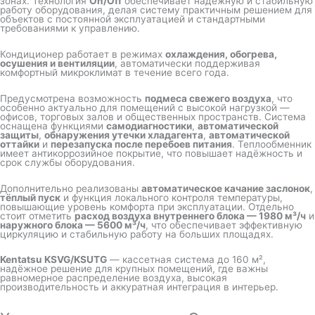
зонах. Технология
On/Off
обеспечивает надёжную и стабильную
работу оборудования, делая систему практичным решением для
объектов с постоянной эксплуатацией и стандартными
требованиями к управлению.
Кондиционер работает в режимах
охлаждения, обогрева,
осушения и вентиляции
, автоматически поддерживая
комфортный микроклимат в течение всего года.
Предусмотрена возможность
подмеса свежего воздуха
, что
особенно актуально для помещений с высокой нагрузкой —
офисов, торговых залов и общественных пространств. Система
оснащена функциями
самодиагностики
,
автоматической
защиты
,
обнаружения утечки хладагента
,
автоматической
оттайки
и
перезапуска после перебоев питания
. Теплообменник
имеет антикоррозийное покрытие, что повышает надёжность и
срок службы оборудования.
Дополнительно реализованы
автоматическое качание заслонок
,
тёплый пуск
и функция локального контроля температуры,
повышающие уровень комфорта при эксплуатации. Отдельно
стоит отметить
расход воздуха внутреннего блока — 1980 м³/ч
и
наружного блока — 5600 м³/ч
, что обеспечивает эффективную
циркуляцию и стабильную работу на больших площадях.
Kentatsu KSVG/KSUTG
— кассетная система до 160 м²,
надёжное решение для крупных помещений, где важны
равномерное распределение воздуха, высокая
производительность и аккуратная интеграция в интерьер.