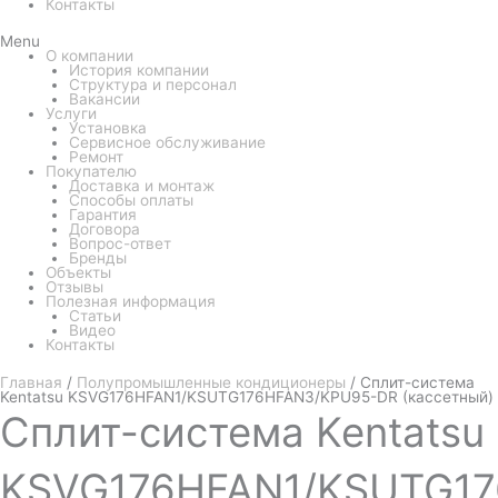
Контакты
Menu
О компании
История компании
Структура и персонал
Вакансии
Услуги
Установка
Сервисное обслуживание
Ремонт
Покупателю
Доставка и монтаж
Способы оплаты
Гарантия
Договора
Вопрос-ответ
Бренды
Объекты
Отзывы
Полезная информация
Статьи
Видео
Контакты
Главная
/
Полупромышленные кондиционеры
/ Сплит-система
Kentatsu KSVG176HFAN1/KSUTG176HFAN3/KPU95-DR (кассетный)
Сплит-система
Kentatsu
KSVG176HFAN1/KSUTG17