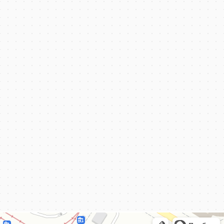
КёнигКлимат
Кондиционеры в Калининграде