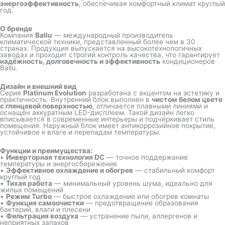
энергоэффективность
, обеспечивая комфортный климат круглый
год.
О бренде
Компания
Ballu
— международный производитель
климатической техники, представленный более чем в 30
странах. Продукция выпускается на высокотехнологичных
заводах и проходит строгий контроль качества, что гарантирует
надёжность, долговечность и эффективность
кондиционеров
Ballu.
Дизайн и внешний вид
Серия
Platinum Evolution
разработана с акцентом на эстетику и
практичность. Внутренний блок выполнен в
чистом белом цвете
с глянцевой поверхностью
, отличается плавными линиями и
оснащён аккуратным LED-дисплеем. Такой дизайн легко
вписывается в современные интерьеры и подчёркивает стиль
помещения. Наружный блок имеет антикоррозийное покрытие,
устойчивое к влаге и перепадам температуры.
Функции и преимущества:
•
Инверторная технология DC
— точное поддержание
температуры и энергосбережение
•
Эффективное охлаждение и обогрев
— стабильный комфорт
круглый год
•
Тихая работа
— минимальный уровень шума, идеально для
жилых помещений
•
Режим Turbo
— быстрое охлаждение или обогрев комнаты
•
Функция самоочистки
— предотвращение образования
бактерий, влаги и плесени
•
Фильтрация воздуха
— устранение пыли, аллергенов и
неприятных запахов