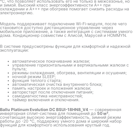
°C, что позволяет использовать его не только в межсезонье, но
и зимой. Высокий класс энергоэффективности A++ при
охлаждении и A+++ при обогреве помогает снизить расходы на
электроэнергию.
Модель поддерживает подключение Wi-Fi-модуля, после чего
становится доступно дистанционное управление через
мобильное приложение, а также интеграция с системами умного
дома. Кондиционер совместим с Алисой, Марусей и HOMMYN.
В системе предусмотрены функции для комфортной и надежной
эксплуатации:
автоматическое покачивание жалюзи;
управление горизонтальными и вертикальными жалюзи с
пульта;
режимы охлаждения, обогрева, вентиляции и осушения;
ночной режим SLEEP;
функция теплого старта;
автоматическая очистка внутреннего блока;
память настроек и положения жалюзи;
авторестарт после отключения питания;
самодиагностика неисправностей;
таймер включения и отключения.
Ballu Platinum Evolution DC BSUI-18HN8_V4
— современная
инверторная сплит-система для помещений до
50 м²
,
сочетающая высокую энергоэффективность, зимний режим
работы до -20 °C, поддержку умного дома и широкий набор
функций для комфортного использования круглый год.