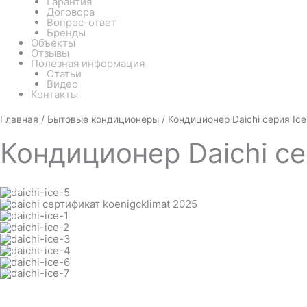
Гарантия
Договора
Вопрос-ответ
Бренды
Объекты
Отзывы
Полезная информация
Статьи
Видео
Контакты
Белый
Количество
Главная
/
Бытовые кондиционеры
/ Кондиционер Daichi серия Ic
товара
Кондиционер
Кондиционер
Daichi с
Daichi
серия
Ice
ICE20AVQ1-
1/ICE20FV1-
1