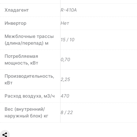
Хладагент
R-410A
Инвертор
Нет
Межблочные трассы
15 / 10
(длина/перепад) м
Потребляемая
0,70
мощность, кВт
Производительность,
2,25
кВт
Расход воздуха, м3/ч
470
Вес (внутренний/
8 / 22
наружный блок) кг