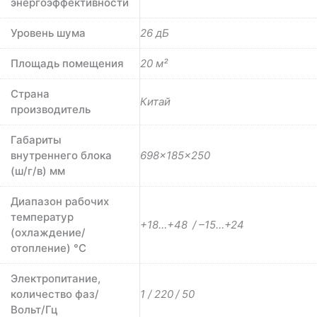
энергоэффективности
Уровень шума
26 дБ
Площадь помещения
20 м²
Страна
Китай
производитель
Габариты
внутреннего блока
698×185×250
(ш/г/в) мм
Диапазон рабочих
температур
+18…+48 / –15…+24
(охлаждение/
отопление) °C
Электропитание,
количество фаз/
1 / 220 / 50
Вольт/Гц