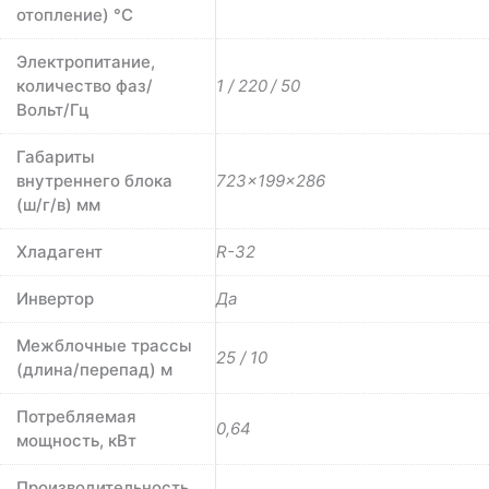
отопление) °C
Электропитание,
количество фаз/
1 / 220 / 50
Вольт/Гц
Габариты
внутреннего блока
723×199×286
(ш/г/в) мм
Хладагент
R-32
Инвертор
Да
Межблочные трассы
25 / 10
(длина/перепад) м
Потребляемая
0,64
мощность, кВт
Производительность,