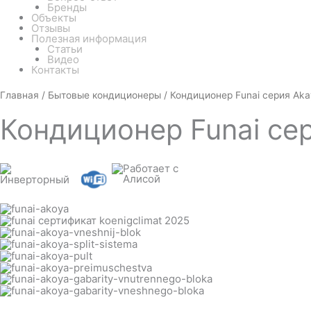
Бренды
Объекты
Отзывы
Полезная информация
Статьи
Видео
Контакты
Белый
Количество
Чёрный
Главная
/
Бытовые кондиционеры
/ Кондиционер Funai серия Ak
товара
Кондиционер
Кондиционер
Funai се
Funai
серия
Akaya
RAC-
I-
AK25HP.D01