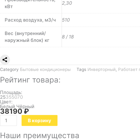
2,30
кВт
Расход воздуха, м3/ч
510
Вес (внутренний/
8 / 18
наружный блок) кг
Category
Бытовые кондиционеры
Tags
Инверторный
,
Работает 
Рейтинг товара:
Площадь:
25
35
50
70
Цвет:
Белый
Чёрный
38190
₽
В корзину
Наши преимущества