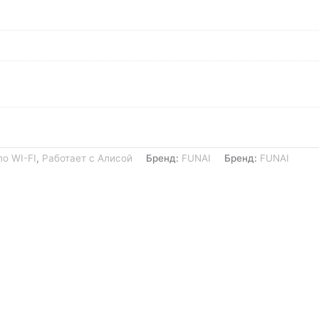
по WI-FI
,
Работает с Алисой
Бренд:
FUNAI
Бренд:
FUNAI