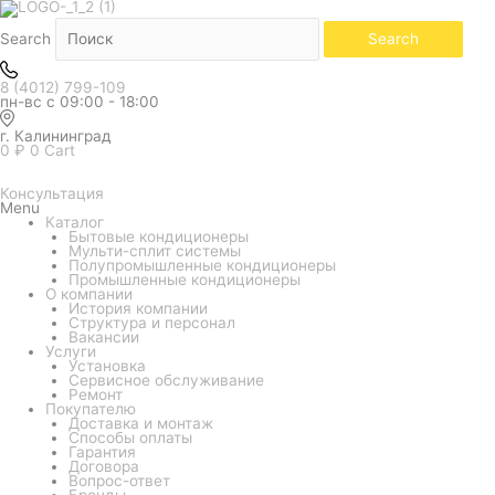
Количество
товара
Кондиционер
Search
Search
Funai
серия
Onsen
8 (4012) 799-109
RAC-
пн-вс с 09:00 - 18:00
I-
ON70HP.D01
г. Калининград
0
₽
0
Cart
Консультация
Menu
Каталог
Бытовые кондиционеры
Мульти-сплит системы
Полупромышленные кондиционеры
Промышленные кондиционеры
О компании
История компании
Структура и персонал
Вакансии
Услуги
Установка
Сервисное обслуживание
Ремонт
Покупателю
Доставка и монтаж
Способы оплаты
Гарантия
Договора
Вопрос-ответ
Бренды