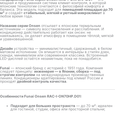
мощная и продуманная система климат-контроля, в которой
японские технологии сочетаются с философией комфорта и
баланса. Эта модель подходит для
помещений площадью до 70
м²
и создаёт
стабильный, мягкий и уютный микроклимат
в
любое время года.
Название серии Onsen
отсылает к японским термальным
источникам — символу восстановления и расслабления. И
кондиционер действительно работает как онсен: не
навязываясь, он делает атмосферу в помещении тёплой, мягкой
и уравновешенной.
Дизайн
устройства — минималистичный, сдержанный, в белом
матовом исполнении. Он впишется в интерьеры в стилях дзен,
сканди, минимализм или современная классика. Встроенный
LED-дисплей остаётся незаметным, пока не понадобится.
Funai
— японский бренд с историей с 1951 года. Компания
следует принципу:
инженерия — в Японии, сборка — под
строгим контролем
на международных производственных
линиях. Кондиционеры адаптированы под климат России и
проходят
двойной контроль качества
.
Особенности Funai Onsen RAC-I-ON70HP.D01:
Подходит для больших пространств
— до 70 м²: идеален
для гостиной, студии, офиса или просторной спальни;