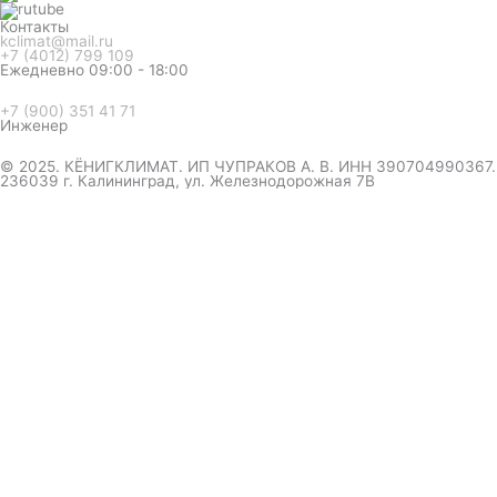
Контакты
kclimat@mail.ru
+7 (4012) 799 109
Ежедневно 09:00 - 18:00
+7 (900) 351 41 71
Инженер
© 2025. КЁНИГКЛИМАТ. ИП ЧУПРАКОВ А. В. ИНН 390704990367.
236039 г. Калининград, ул. Железнодорожная 7В
инженер ответит на вопрос
и даст совет по кондиционеру
Я даю согласие на обработку персональных данных в
соответствии с
Политикой конфиденциальности
Отправить
Оформление
заказа
Соглашаюсь с обработкой персональных данных, в