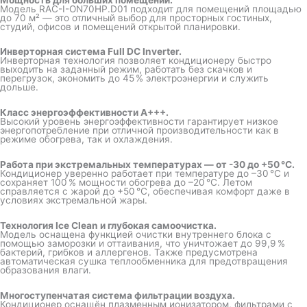
Модель RAC-I-ON70HP.D01 подходит для помещений площадью
до 70 м² — это отличный выбор для просторных гостиных,
студий, офисов и помещений открытой планировки.
Инверторная система Full DC Inverter.
Инверторная технология позволяет кондиционеру быстро
выходить на заданный режим, работать без скачков и
перегрузок, экономить до 45 % электроэнергии и служить
дольше.
Класс энергоэффективности A+++.
Высокий уровень энергоэффективности гарантирует низкое
энергопотребление при отличной производительности как в
режиме обогрева, так и охлаждения.
Работа при экстремальных температурах — от -30 до +50 °C.
Кондиционер уверенно работает при температуре до –30 °C и
сохраняет 100 % мощности обогрева до –20 °C. Летом
справляется с жарой до +50 °C, обеспечивая комфорт даже в
условиях экстремальной жары.
Технология Ice Clean и глубокая самоочистка.
Модель оснащена функцией очистки внутреннего блока с
помощью заморозки и оттаивания, что уничтожает до 99,9 %
бактерий, грибков и аллергенов. Также предусмотрена
автоматическая сушка теплообменника для предотвращения
образования влаги.
Многоступенчатая система фильтрации воздуха.
Кондиционер оснащён плазменным ионизатором, фильтрами с