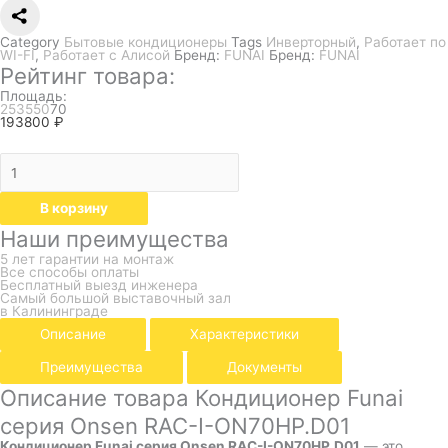
Category
Бытовые кондиционеры
Tags
Инверторный
,
Работает по
WI-FI
,
Работает с Алисой
Бренд:
FUNAI
Бренд:
FUNAI
Рейтинг товара:
Площадь:
25
35
50
70
193800
₽
В корзину
Наши преимущества
5 лет гарантии на монтаж
Все способы оплаты
Бесплатный выезд инженера
Самый большой выставочный зал
в Калининграде
Описание
Характеристики
Преимущества
Документы
Описание товара Кондиционер Funai
серия Onsen RAC-I-ON70HP.D01
Кондиционер Funai серия Onsen RAC-I-ON70HP.D01
— это