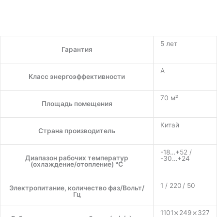
5 лет
Гарантия
A
Класс энергоэффективности
70 м²
Площадь помещения
Китай
Страна производитель
-18…+52 /
Диапазон рабочих температур
-30…+24
(охлаждение/отопление) °C
1 / 220 / 50
Электропитание, количество фаз/Вольт/
Гц
1101⨯249⨯327