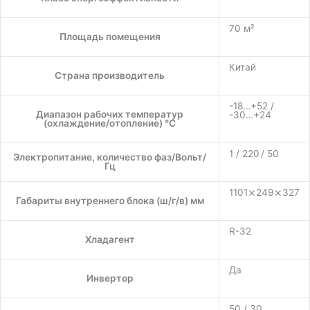
70 м²
Площадь помещения
Китай
Страна производитель
-18…+52 /
Диапазон рабочих температур
-30…+24
(охлаждение/отопление) °C
1 / 220 / 50
Электропитание, количество фаз/Вольт/
Гц
1101⨯249⨯327
Габариты внутреннего блока (ш/г/в) мм
R-32
Хладагент
Да
Инвертор
50 / 30