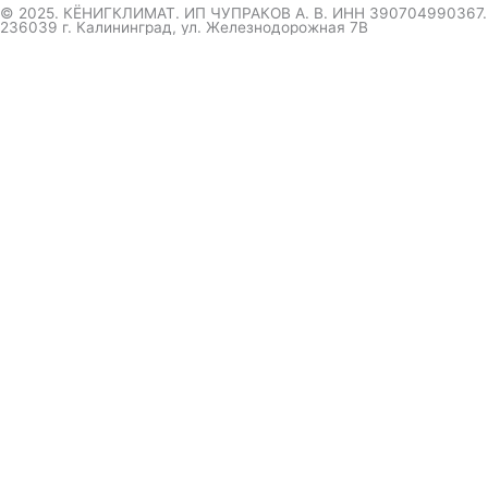
© 2025. КЁНИГКЛИМАТ. ИП ЧУПРАКОВ А. В. ИНН 390704990367.
236039 г. Калининград, ул. Железнодорожная 7В
инженер ответит на вопрос
и даст совет по кондиционеру
Я даю согласие на обработку персональных данных в
соответствии с
Политикой конфиденциальности
Отправить
Оформление
заказа
Соглашаюсь с обработкой персональных данных, в
соответствии с
Политикой конфиденциальности компании
Отправить
выберите удобный мессенджер.
вышлем полный прайс-каталог