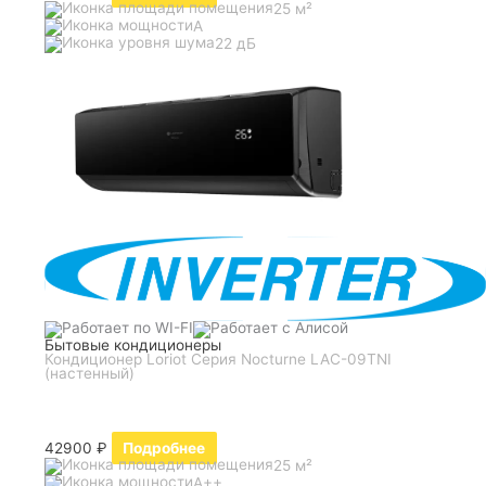
25 м²
A
22 дБ
Бытовые кондиционеры
Кондиционер Loriot Серия Nocturne LAC-09TNI
(настенный)
42900
₽
Подробнее
25 м²
A++