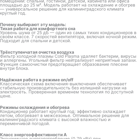
помещений: спальни, гостиной, детской, кабинета или офиса
площадью до 25 м². Модель работает на охлаждение и обогрев
— универсальное решение для калининградского климата
круглый год.
Почему выбирают эту модель:
Тихая работа для комфортного сна
Уровень шума от 25 дБ — один из самых тихих кондиционеров в
своём классе. 7 скоростей вентилятора, включая ночной режим.
Подходит для спальни и детской.
Трёхступенчатая очистка воздуха
Фильтр холодной плазмы Cold Plasma удаляет бактерии, вирусы
и аллергены. Угольный фильтр нейтрализует неприятные запахи.
Функция самоочистки предотвращает образование плесени
внутри блока.
Надёжная работа в режиме on/off
Классическая схема включения-выключения обеспечивает
стабильную производительность без излишней нагрузки на
электросеть. Проверенная временем технология по доступной
цене.
Режимы охлаждения и обогрева
Кондиционер работает круглый год: эффективно охлаждает
летом, обогревает в межсезонье. Оптимальное решение для
калининградского климата с высокой влажностью и
переменчивой погодой.
Класс энергоэффективности A
Экономичное энергопотребление (0,79 кВт) при