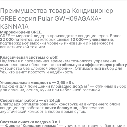
Преимущества товара Кондиционер
GREE серия Pular GWH09AGAXA-
K3NNA1A
Мировой бренд GREE.
GREE — мировой лидер в производстве кондиционеров. Более
22 000 патентов
, из которых свыше
10 000 — уникальные
,
подтверждают высокий уровень инноваций и надёжности
климатической техники.
Классическая система on/off.
Надёжная и проверенная временем технология управления
компрессором обеспечивает
стабильную и эффективную работу
устройства без сложной электроники. Оптимальный выбор для
тех, кто ценит простоту и надёжность.
Универсальная мощность — 2,65 кВт.
Подходит для помещений площадью
до 25 м²
— отличный выбор
для спальни, офиса, кухни или небольшой гостиной.
Сверхтихая работа — от 24 дБ.
Благодаря оптимизированной конструкции внутреннего блока
кондиционер работает
почти бесшумно
, обеспечивая
акустический комфорт в любое время суток.
Система очистки воздуха 3 в 1.
—
Фильтр “Холодная плазма”
— уничтожает вирусы, бактерии и