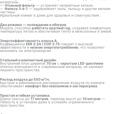
аллергены.
—
Угольный фильтр
— устраняет неприятные запахи.
—
Фильтр 3-в-1
— задерживает пыль, пыльцу и другие мелкие
частицы.
Идеальный климат в доме для здоровья и самочувствия.
Два режима — охлаждение и обогрев.
Модель способна
работать круглый год
, создавая комфортную
температуру летом и обеспечивая тепло в межсезонье и зимой.
Энергоэффективность класса A.
Коэффициенты
EER 3.34 / COP 3.75
говорят о высокой
эффективности и
низком энергопотреблении
, что позволяет
экономить на электроэнергии.
Стильный и компактный дизайн.
Внутренний блок шириной
70 см
с
скрытым LED-дисплеем
отлично вписывается в современный интерьер, не занимая
лишнего пространства.
Расход воздуха до 550 м³/ч.
Быстрое и равномерное распределение воздуха по комнате
обеспечивает
комфорт без сквозняков и зон перегрева
.
Простая и гибкая установка.
Длина трассы до
17 метров
, перепад высот до
10 метров
—
гибкость в установке даже в условиях ограниченного
пространства.