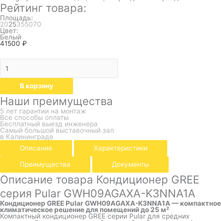
Рейтинг товара:
Площадь:
20
25
35
50
70
Цвет:
Белый
41500
₽
В корзину
Наши преимущества
5 лет гарантии на монтаж
Все способы оплаты
Бесплатный выезд инженера
Самый большой выставочный зал
в Калининграде
Описание
Характеристики
Преимущества
Документы
Описание товара Кондиционер GREE
серия Pular GWH09AGAXA-K3NNA1A
Кондиционер GREE Pular GWH09AGAXA-K3NNA1A — компактное
климатическое решение для помещений до 25 м²
Компактный кондиционер GREE серии Pular для средних