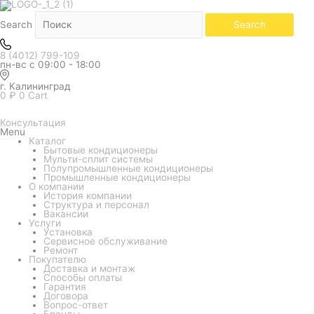
Белый
Количество
товара
Кондиционер
Search
Search
GREE
серия
Pular
8 (4012) 799-109
GWH09AGAXA-
пн-вс с 09:00 - 18:00
K3NNA1A
г. Калининград
0
₽
0
Cart
Консультация
Menu
Каталог
Бытовые кондиционеры
Мульти-сплит системы
Полупромышленные кондиционеры
Промышленные кондиционеры
О компании
История компании
Структура и персонал
Вакансии
Услуги
Установка
Сервисное обслуживание
Ремонт
Покупателю
Доставка и монтаж
Способы оплаты
Гарантия
Договора
Вопрос-ответ
Бренды