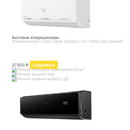
Бытовые кондиционеры
Кондиционер Loriot серия Skyline LAC-12AQ (настенный)
37300
₽
Подробнее
35 м²
A
25 дБ