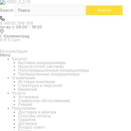
Белый
Количество
товара
Кондиционер
Search
Search
GREE
серия
Pular
8 (4012) 799-109
GWH12AGBXB-
пн-вс с 09:00 - 18:00
K3NNA1B
г. Калининград
0
₽
0
Cart
Консультация
Menu
Каталог
Бытовые кондиционеры
Мульти-сплит системы
Полупромышленные кондиционеры
Промышленные кондиционеры
О компании
История компании
Структура и персонал
Вакансии
Услуги
Установка
Сервисное обслуживание
Ремонт
Покупателю
Доставка и монтаж
Способы оплаты
Гарантия
Договора
Вопрос-ответ
Бренды