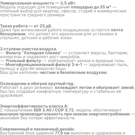
Универсальная мощность — 3,5 кВт.
Модель подходит для помещений
площадью до 35 м²
—
отличный выбор для квартир, офисов, студий и коммерческих
пространств среднего размера.
Тихая работа — от 25 дБ.
Даже при интенсивной работе кондиционер остаётся
почти
бесшумным
, что делает его идеальным для установки в
спальнях, детских и рабочих зонах.
3 ступени очистки воздуха.
—
Фильтр “Холодная плазма”
— устраняет вирусы, бактерии,
аллергены и подавляет рост микробов.
—
Угольный фильтр
— нейтрализует запахи и вредные газы.
—
Многофункциональный фильтр 3-в-1
— задерживает пыль,
пыльцу и другие микрочастицы.
Ваш дом наполнен
чистым и безопасным воздухом
.
Охлаждение и обогрев круглый год.
Работает в двух режимах:
охлаждает летом и обогревает зимой
,
быстро создавая комфортную температуру и стабильно её
удерживая.
Энергоэффективность класса A.
С показателями
EER 3.40 / COP 3.72
, модель обеспечивает
высокую производительность при низком энергопотреблении
—
экономия без потери эффективности.
Современный и лаконичный дизайн.
Внутренний блок шириной
77,9 см
выполнен в сдержанном и