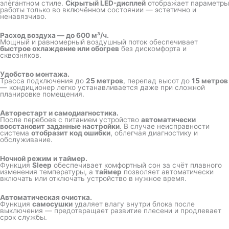
элегантном стиле.
Скрытый LED-дисплей
отображает параметры
работы только во включённом состоянии — эстетично и
ненавязчиво.
Расход воздуха — до 600 м³/ч.
Мощный и равномерный воздушный поток обеспечивает
быстрое охлаждение или обогрев
без дискомфорта и
сквозняков.
Удобство монтажа.
Трасса подключения до
25 метров
, перепад высот до
15 метров
— кондиционер легко устанавливается даже при сложной
планировке помещения.
Авторестарт и самодиагностика.
После перебоев с питанием устройство
автоматически
восстановит заданные настройки
. В случае неисправности
система
отобразит код ошибки
, облегчая диагностику и
обслуживание.
Ночной режим и таймер.
Функция
Sleep
обеспечивает комфортный сон за счёт плавного
изменения температуры, а
таймер
позволяет автоматически
включать или отключать устройство в нужное время.
Автоматическая очистка.
Функция
самосушки
удаляет влагу внутри блока после
выключения — предотвращает развитие плесени и продлевает
срок службы.