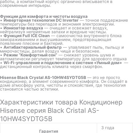
работы, а компактный корпус органично вписывается в
современные интерьеры.
Функции для комфорта и чистоты воздуха
•
Инверторная технология DC Inverter
— точное поддержание
температуры без перепадов и экономия электроэнергии.
•
Ионизатор воздуха
— очищает и освежает воздух,
нейтрализуя неприятные запахи и вредные частицы.
•
Функция Full ICE Clean
— самоочистка внутреннего блока
замораживанием и высушиванием, предотвращающая
появление плесени и бактерий.
•
Антибактериальный фильтр
— улавливает пыль, пыльцу и
микрочастицы, делая воздух чище и безопаснее.
•
Режим “Комфортный сон”
— снижает уровень шума и
автоматически регулирует температуру для здорового отдыха
•
Wi-Fi-управление и подключение к системе «Умный дом»
—
дистанционный контроль климата через смартфон.
Hisense Black Crystal AS-10HW4SYDTG5B
— это не просто
кондиционер, а элемент современного комфорта. Он создаёт в
доме атмосферу уюта, чистоты и спокойствия, где технология
становится частью эстетики.
Характеристики товара Кондиционер
Hisense серия Black Cristal AS-
10HW4SYDTG5B
3 года
Гарантия