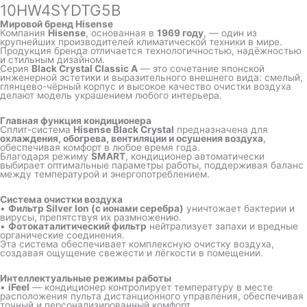
10HW4SYDTG5B
Мировой бренд Hisense
Компания
Hisense
, основанная в
1969 году
, — один из
крупнейших производителей климатической техники в мире.
Продукция бренда отличается технологичностью, надёжностью
и стильным дизайном.
Серия
Black Crystal Classic A
— это сочетание японской
инженерной эстетики и выразительного внешнего вида: смелый,
глянцево-чёрный корпус и высокое качество очистки воздуха
делают модель украшением любого интерьера.
Главная функция кондиционера
Сплит-система
Hisense Black Crystal
предназначена для
охлаждения, обогрева, вентиляции и осушения воздуха
,
обеспечивая комфорт в любое время года.
Благодаря режиму
SMART
, кондиционер автоматически
выбирает оптимальные параметры работы, поддерживая баланс
между температурой и энергопотреблением.
Система очистки воздуха
•
Фильтр Silver Ion (с ионами серебра)
уничтожает бактерии и
вирусы, препятствуя их размножению.
•
Фотокаталитический фильтр
нейтрализует запахи и вредные
органические соединения.
Эта система обеспечивает комплексную очистку воздуха,
создавая ощущение свежести и лёгкости в помещении.
Интеллектуальные режимы работы
•
iFeel
— кондиционер контролирует температуру в месте
расположения пульта дистанционного управления, обеспечивая
точный и персонализированный комфорт.