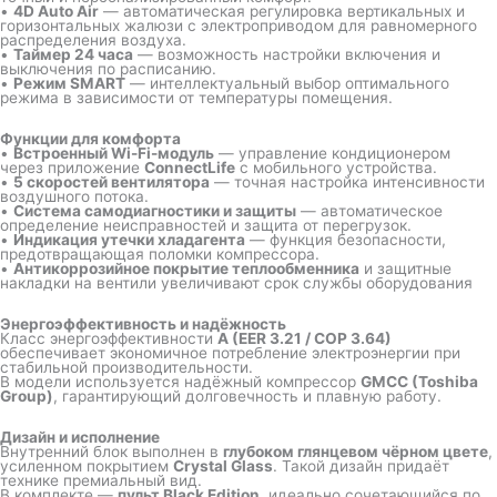
•
4D Auto Air
— автоматическая регулировка вертикальных и
горизонтальных жалюзи с электроприводом для равномерного
распределения воздуха.
•
Таймер 24 часа
— возможность настройки включения и
выключения по расписанию.
•
Режим SMART
— интеллектуальный выбор оптимального
режима в зависимости от температуры помещения.
Функции для комфорта
•
Встроенный Wi-Fi-модуль
— управление кондиционером
через приложение
ConnectLife
с мобильного устройства.
•
5 скоростей вентилятора
— точная настройка интенсивности
воздушного потока.
•
Система самодиагностики и защиты
— автоматическое
определение неисправностей и защита от перегрузок.
•
Индикация утечки хладагента
— функция безопасности,
предотвращающая поломки компрессора.
•
Антикоррозийное покрытие теплообменника
и защитные
накладки на вентили увеличивают срок службы оборудования
Энергоэффективность и надёжность
Класс энергоэффективности
A (EER 3.21 / COP 3.64)
обеспечивает экономичное потребление электроэнергии при
стабильной производительности.
В модели используется надёжный компрессор
GMCC (Toshiba
Group)
, гарантирующий долговечность и плавную работу.
Дизайн и исполнение
Внутренний блок выполнен в
глубоком глянцевом чёрном цвете
,
усиленном покрытием
Crystal Glass
. Такой дизайн придаёт
технике премиальный вид.
В комплекте —
пульт Black Edition
, идеально сочетающийся по