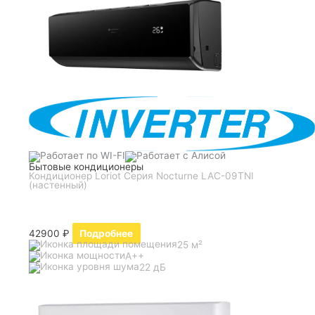
Бытовые кондиционеры
Кондиционер Loriot Серия Nocturne LAC-09TNI
(настенный)
42900
₽
Подробнее
25 м²
A++
22 дБ