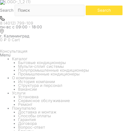
Белый
Количество
товара
Кондиционер
Search
Search
Hisense
серия
Black
8 (4012) 799-109
Cristal
пн-вс с 09:00 - 18:00
AS-
10HW4SYDTG5B
г. Калининград
0
₽
0
Cart
Консультация
Menu
Каталог
Бытовые кондиционеры
Мульти-сплит системы
Полупромышленные кондиционеры
Промышленные кондиционеры
О компании
История компании
Структура и персонал
Вакансии
Услуги
Установка
Сервисное обслуживание
Ремонт
Покупателю
Доставка и монтаж
Способы оплаты
Гарантия
Договора
Вопрос-ответ
Бренды