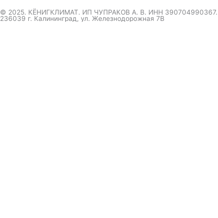
© 2025. КЁНИГКЛИМАТ. ИП ЧУПРАКОВ А. В. ИНН 390704990367.
236039 г. Калининград, ул. Железнодорожная 7В
инженер ответит на вопрос
и даст совет по кондиционеру
Я даю согласие на обработку персональных данных в
соответствии с
Политикой конфиденциальности
Отправить
Оформление
заказа
Соглашаюсь с обработкой персональных данных, в
соответствии с
Политикой конфиденциальности компании
Отправить
выберите удобный мессенджер.
вышлем полный прайс-каталог