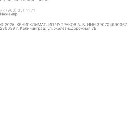
+7 (900) 351 41 71
Инженер
© 2025. КЁНИГКЛИМАТ. ИП ЧУПРАКОВ А. В. ИНН 390704990367.
236039 г. Калининград, ул. Железнодорожная 7В
инженер ответит на вопрос
и даст совет по кондиционеру
Я даю согласие на обработку персональных данных в
соответствии с
Политикой конфиденциальности
Отправить
Оформление
заказа
Соглашаюсь с обработкой персональных данных, в
соответствии с
Политикой конфиденциальности компании
Отправить
выберите удобный мессенджер.
вышлем полный прайс-каталог