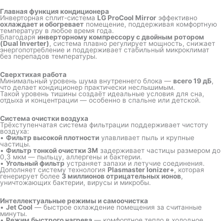
Главная функция кондиционера
Инверторная сплит-система
LG ProCool Mirror
эффективно
охлаждает и обогревает
помещение, поддерживая комфортную
температуру в любое время года.
Благодаря
инверторному компрессору с двойным ротором
(Dual Inverter)
, система плавно регулирует мощность, снижает
энергопотребление и поддерживает стабильный микроклимат
без перепадов температуры.
Сверхтихая работа
Минимальный уровень шума внутреннего блока —
всего 19 дБ
,
что делает кондиционер практически неслышимым.
Такой уровень тишины создаёт идеальные условия для сна,
отдыха и концентрации — особенно в спальне или детской.
Система очистки воздуха
Трёхступенчатая система фильтрации поддерживает чистоту
воздуха:
•
Фильтр высокой плотности
улавливает пыль и крупные
частицы.
•
Фильтр тонкой очистки 3M
задерживает частицы размером до
0,3 мкм — пыльцу, аллергены и бактерии.
•
Угольный фильтр
устраняет запахи и летучие соединения.
Дополняет систему технология
Plasmaster Ionizer+
, которая
генерирует более
3 миллионов отрицательных ионов
,
уничтожающих бактерии, вирусы и микробы.
Интеллектуальные режимы и самоочистка
•
Jet Cool
— быстрое охлаждение помещения за считанные
минуты.
•
Режим быстрого нагрева
— комфортное тепло в холодное