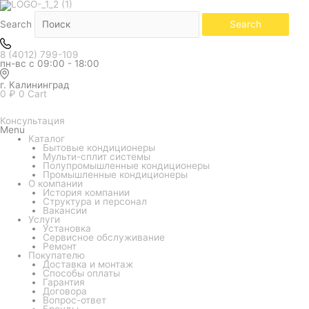
Белый
Количество
товара
Кондиционер
Search
Search
LG
серия
ProCool
8 (4012) 799-109
Mirror
пн-вс с 09:00 - 18:00
B12TS
г. Калининград
0
₽
0
Cart
Консультация
Menu
Каталог
Бытовые кондиционеры
Мульти-сплит системы
Полупромышленные кондиционеры
Промышленные кондиционеры
О компании
История компании
Структура и персонал
Вакансии
Услуги
Установка
Сервисное обслуживание
Ремонт
Покупателю
Доставка и монтаж
Способы оплаты
Гарантия
Договора
Вопрос-ответ
Бренды