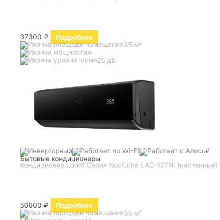
37300
₽
Подробнее
35 м²
A
25 дБ
Бытовые кондиционеры
Кондиционер Loriot Серия Nocturne LAC-12TNI (настенный)
50600
₽
Подробнее
35 м²