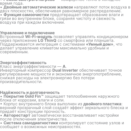
время года.
•
Двойные автоматические жалюзи
направляют поток воздуха в
двух плоскостях, обеспечивая равномерное распределение.
•
Функция самоочистки
предотвращает образование влаги и
грязи во внутреннем блоке, сохраняя чистоту и свежесть
воздуха при каждом включении.
Управление и подключение
Встроенный
Wi-Fi-модуль
позволяет управлять кондиционером
через приложение
LG ThinQ
со смартфона или планшета.
Поддерживается интеграция с системами
«Умный дом»
, что
делает управление климатом максимально удобным и
современным.
Энергоэффективность
Класс энергоэффективности —
A
.
Инверторный компрессор
Dual Inverter
обеспечивает точное
регулирование мощности и экономичное энергопотребление,
снижая расходы на электроэнергию без потери
производительности.
Надёжность и долговечность
•
Покрытие Gold Fin™
защищает теплообменник наружного
блока от коррозии, влаги и соли.
• Корпус внутреннего блока выполнен из
двойного пластика
:
верхний прозрачный слой создаёт эффект зеркального блеска и
придаёт конструкции прочность.
•
Авторестарт
автоматически восстанавливает настройки
после отключения электричества.
•
Система самодиагностики
контролирует состояние узлов и
сообщает о возможных неисправностях.