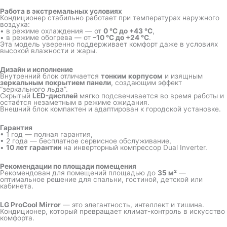
Работа в экстремальных условиях
Кондиционер стабильно работает при температурах наружного
воздуха:
• в режиме охлаждения — от
0 °C до +43 °C
,
• в режиме обогрева — от
–10 °C до +24 °C
.
Эта модель уверенно поддерживает комфорт даже в условиях
высокой влажности и жары.
Дизайн и исполнение
Внутренний блок отличается
тонким корпусом
и изящным
зеркальным покрытием панели
, создающим эффект
“зеркального льда”.
Скрытый
LED-дисплей
мягко подсвечивается во время работы и
остаётся незаметным в режиме ожидания.
Внешний блок компактен и адаптирован к городской установке.
Гарантия
• 1 год — полная гарантия,
• 2 года — бесплатное сервисное обслуживание,
•
10 лет гарантии
на инверторный компрессор Dual Inverter.
Рекомендации по площади помещения
Рекомендован для помещений площадью до
35 м²
—
оптимальное решение для спальни, гостиной, детской или
кабинета.
LG ProCool Mirror
— это элегантность, интеллект и тишина.
Кондиционер, который превращает климат-контроль в искусство
комфорта.