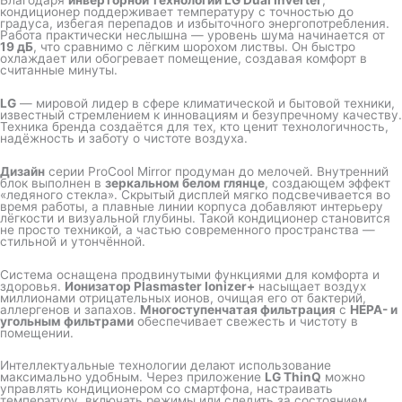
кондиционер поддерживает температуру с точностью до
градуса, избегая перепадов и избыточного энергопотребления.
Работа практически неслышна — уровень шума начинается от
19 дБ
, что сравнимо с лёгким шорохом листвы. Он быстро
охлаждает или обогревает помещение, создавая комфорт в
считанные минуты.
LG
— мировой лидер в сфере климатической и бытовой техники,
известный стремлением к инновациям и безупречному качеству.
Техника бренда создаётся для тех, кто ценит технологичность,
надёжность и заботу о чистоте воздуха.
Дизайн
серии ProCool Mirror продуман до мелочей. Внутренний
блок выполнен в
зеркальном белом глянце
, создающем эффект
«ледяного стекла». Скрытый дисплей мягко подсвечивается во
время работы, а плавные линии корпуса добавляют интерьеру
лёгкости и визуальной глубины. Такой кондиционер становится
не просто техникой, а частью современного пространства —
стильной и утончённой.
Система оснащена продвинутыми функциями для комфорта и
здоровья.
Ионизатор Plasmaster Ionizer+
насыщает воздух
миллионами отрицательных ионов, очищая его от бактерий,
аллергенов и запахов.
Многоступенчатая фильтрация
с
HEPA- и
угольным фильтрами
обеспечивает свежесть и чистоту в
помещении.
Интеллектуальные технологии делают использование
максимально удобным. Через приложение
LG ThinQ
можно
управлять кондиционером со смартфона, настраивать
температуру, включать режимы или следить за состоянием