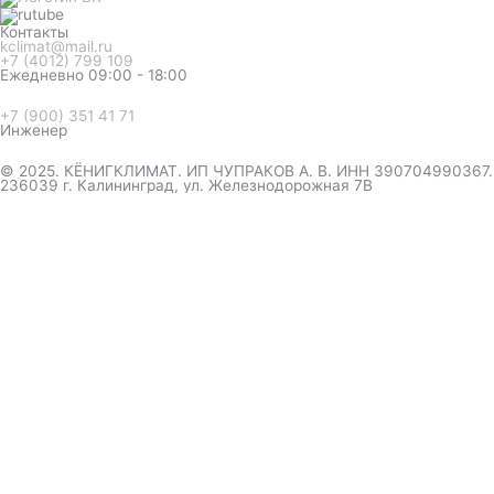
Контакты
kclimat@mail.ru
+7 (4012) 799 109
Ежедневно 09:00 - 18:00
+7 (900) 351 41 71
Инженер
© 2025. КЁНИГКЛИМАТ. ИП ЧУПРАКОВ А. В. ИНН 390704990367.
236039 г. Калининград, ул. Железнодорожная 7В
инженер ответит на вопрос
и даст совет по кондиционеру
Я даю согласие на обработку персональных данных в
соответствии с
Политикой конфиденциальности
Отправить
Оформление
заказа
Соглашаюсь с обработкой персональных данных, в