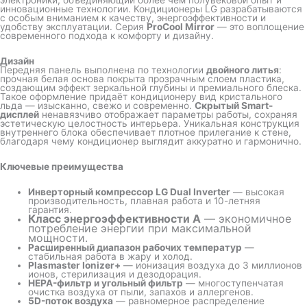
инновационные технологии. Кондиционеры LG разрабатываются
с особым вниманием к качеству, энергоэффективности и
удобству эксплуатации. Серия
ProCool Mirror
— это воплощение
современного подхода к комфорту и дизайну.
Дизайн
Передняя панель выполнена по технологии
двойного литья
:
прочная белая основа покрыта прозрачным слоем пластика,
создающим эффект зеркальной глубины и премиального блеска.
Такое оформление придаёт кондиционеру вид кристального
льда — изысканно, свежо и современно.
Скрытый Smart-
дисплей
ненавязчиво отображает параметры работы, сохраняя
эстетическую целостность интерьера. Уникальная конструкция
внутреннего блока обеспечивает плотное прилегание к стене,
благодаря чему кондиционер выглядит аккуратно и гармонично.
Ключевые преимущества
Инверторный компрессор LG Dual Inverter
— высокая
производительность, плавная работа и 10-летняя
гарантия.
Класс энергоэффективности A
— экономичное
потребление энергии при максимальной
мощности.
Расширенный диапазон рабочих температур
—
стабильная работа в жару и холод.
Plasmaster Ionizer+
— ионизация воздуха до 3 миллионов
ионов, стерилизация и дезодорация.
HEPA-фильтр и угольный фильтр
— многоступенчатая
очистка воздуха от пыли, запахов и аллергенов.
5D-поток воздуха
— равномерное распределение