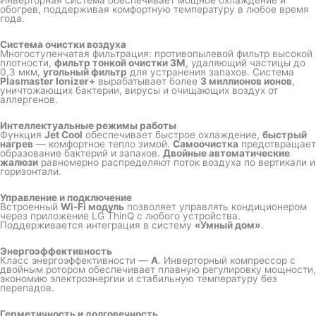
Инверторная система обеспечивает мощное охлаждение и
обогрев, поддерживая комфортную температуру в любое время
года.
Система очистки воздуха
Многоступенчатая фильтрация: противопылевой фильтр высокой
плотности,
фильтр тонкой очистки 3M
, удаляющий частицы до
0,3 мкм,
угольный фильтр
для устранения запахов. Система
Plasmaster Ionizer+
вырабатывает более
3 миллионов ионов
,
уничтожающих бактерии, вирусы и очищающих воздух от
аллергенов.
Интеллектуальные режимы работы
Функция
Jet Cool
обеспечивает быстрое охлаждение,
быстрый
нагрев
— комфортное тепло зимой.
Самоочистка
предотвращает
образование бактерий и запахов.
Двойные автоматические
жалюзи
равномерно распределяют поток воздуха по вертикали и
горизонтали.
Управление и подключение
Встроенный
Wi-Fi модуль
позволяет управлять кондиционером
через приложение LG ThinQ с любого устройства.
Поддерживается интеграция в систему
«Умный дом»
.
Энергоэффективность
Класс энергоэффективности —
A
. Инверторный компрессор с
двойным ротором обеспечивает плавную регулировку мощности,
экономию электроэнергии и стабильную температуру без
перепадов.
Герметичность и долговечность