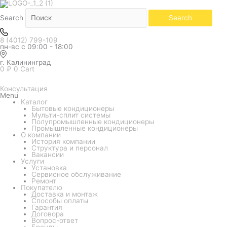
Количество
товара
Кондиционер
Search
Search
LG
серия
ProCool
8 (4012) 799-109
Mirror
пн-вс с 09:00 - 18:00
B24TS
г. Калининград
0
₽
0
Cart
Консультация
Menu
Каталог
Бытовые кондиционеры
Мульти-сплит системы
Полупромышленные кондиционеры
Промышленные кондиционеры
О компании
История компании
Структура и персонал
Вакансии
Услуги
Установка
Сервисное обслуживание
Ремонт
Покупателю
Доставка и монтаж
Способы оплаты
Гарантия
Договора
Вопрос-ответ
Бренды