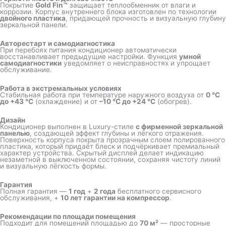
Покрытие
Gold Fin™
защищает теплообменник от влаги и
коррозии. Корпус внутреннего блока изготовлен по технологии
двойного пластика
, придающей прочность и визуальную глубину
зеркальной панели.
Авторестарт и самодиагностика
При перебоях питания кондиционер автоматически
восстанавливает предыдущие настройки. Функция
умной
самодиагностики
уведомляет о неисправностях и упрощает
обслуживание.
Работа в экстремальных условиях
Стабильная работа при температуре наружного воздуха от
0 °C
до +43 °C
(охлаждение) и от
–10 °C до +24 °C
(обогрев).
Дизайн
Кондиционер выполнен в Luxury-стиле
с фирменной зеркальной
панелью
, создающей эффект глубины и лёгкого отражения.
Поверхность корпуса покрыта прозрачным слоем полированного
пластика, который придаёт блеск и подчёркивает премиальный
характер устройства. Скрытый дисплей делает индикацию
незаметной в выключенном состоянии, сохраняя чистоту линий
и визуальную лёгкость формы.
Гарантия
Полная гарантия —
1 год
+
2 года
бесплатного сервисного
обслуживания, +
10 лет гарантии на компрессор
.
Рекомендации по площади помещения
Подходит для помещений площадью до
70 м²
— просторные