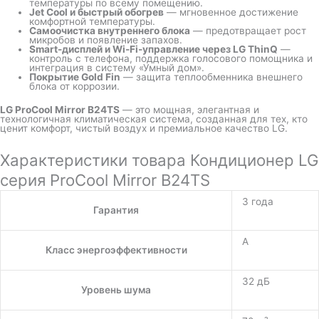
температуры по всему помещению.
Jet Cool и быстрый обогрев
— мгновенное достижение
комфортной температуры.
Самоочистка внутреннего блока
— предотвращает рост
микробов и появление запахов.
Smart-дисплей и Wi-Fi-управление через LG ThinQ
—
контроль с телефона, поддержка голосового помощника и
интеграция в систему «Умный дом».
Покрытие Gold Fin
— защита теплообменника внешнего
блока от коррозии.
LG ProCool Mirror B24TS
— это мощная, элегантная и
технологичная климатическая система, созданная для тех, кто
ценит комфорт, чистый воздух и премиальное качество LG.
Характеристики товара Кондиционер LG
серия ProCool Mirror B24TS
3 года
Гарантия
A
Класс энергоэффективности
32 дБ
Уровень шума