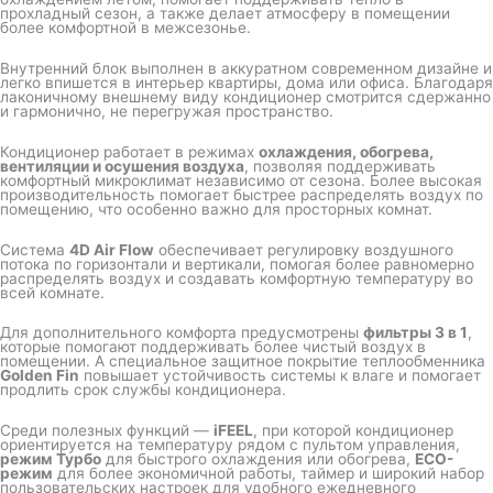
прохладный сезон, а также делает атмосферу в помещении
более комфортной в межсезонье.
Внутренний блок выполнен в аккуратном современном дизайне и
легко впишется в интерьер квартиры, дома или офиса. Благодаря
лаконичному внешнему виду кондиционер смотрится сдержанно
и гармонично, не перегружая пространство.
Кондиционер работает в режимах
охлаждения, обогрева,
вентиляции и осушения воздуха
, позволяя поддерживать
комфортный микроклимат независимо от сезона. Более высокая
производительность помогает быстрее распределять воздух по
помещению, что особенно важно для просторных комнат.
Система
4D Air Flow
обеспечивает регулировку воздушного
потока по горизонтали и вертикали, помогая более равномерно
распределять воздух и создавать комфортную температуру во
всей комнате.
Для дополнительного комфорта предусмотрены
фильтры 3 в 1
,
которые помогают поддерживать более чистый воздух в
помещении. А специальное защитное покрытие теплообменника
Golden Fin
повышает устойчивость системы к влаге и помогает
продлить срок службы кондиционера.
Среди полезных функций —
iFEEL
, при которой кондиционер
ориентируется на температуру рядом с пультом управления,
режим Турбо
для быстрого охлаждения или обогрева,
ECO-
режим
для более экономичной работы, таймер и широкий набор
пользовательских настроек для удобного ежедневного