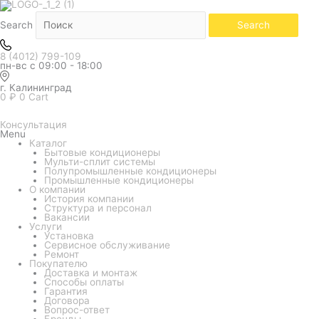
Количество
товара
Кондиционер
Search
Search
Loriot
серия
Skyline
8 (4012) 799-109
LAC-
пн-вс с 09:00 - 18:00
18AQ
(настенный)
г. Калининград
0
₽
0
Cart
Консультация
Menu
Каталог
Бытовые кондиционеры
Мульти-сплит системы
Полупромышленные кондиционеры
Промышленные кондиционеры
О компании
История компании
Структура и персонал
Вакансии
Услуги
Установка
Сервисное обслуживание
Ремонт
Покупателю
Доставка и монтаж
Способы оплаты
Гарантия
Договора
Вопрос-ответ
Бренды