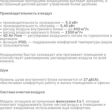
продуманным пропорциям кондиционер выглядит аккуратно, а
встроенный дисплей делает управление более удобным.
Производительность и воздух
• производительность охлаждения —
5,3 кВт
• производительность обогрева —
5,45 кВт
• расход воздуха внутреннего блока — до
650 м³/ч
• расход воздуха наружного блока —
2300 м³/ч
•
4D Air Flow
— регулировка воздушного потока по горизонтали и
вертикали
• функция
iFEEL
— поддержание комфортной температуры рядом
с пользователем
Кондиционер быстро охлаждает или прогревает помещение и
способствует равномерному распределению воздуха по всей
комнате.
Шум
Уровень шума внутреннего блока начинается от
27 дБ(А)
,
обеспечивая комфортную работу в жилых помещениях и офисах.
Система очистки воздуха
Модель оснащена встроенными
фильтрами 3 в 1
, которые
помогают поддерживать более чистый воздух в помещении и
делают ежедневное использование ещё комфортнее.