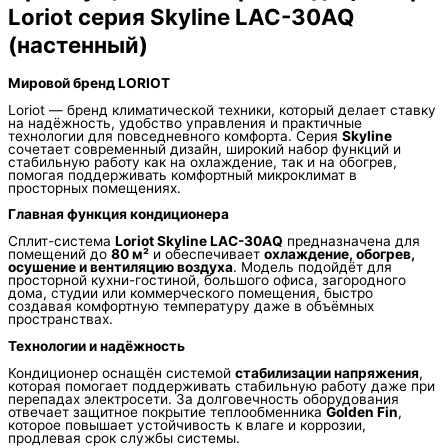
Loriot серия Skyline LAC-30AQ
(настенный)
Мировой бренд LORIOT
Loriot — бренд климатической техники, который делает ставку
на надёжность, удобство управления и практичные
технологии для повседневного комфорта. Серия
Skyline
сочетает современный дизайн, широкий набор функций и
стабильную работу как на охлаждение, так и на обогрев,
помогая поддерживать комфортный микроклимат в
просторных помещениях.
Главная функция кондиционера
Сплит-система
Loriot Skyline LAC-30AQ
предназначена для
помещений до
80 м²
и обеспечивает
охлаждение, обогрев,
осушение и вентиляцию воздуха
. Модель подойдёт для
просторной кухни-гостиной, большого офиса, загородного
дома, студии или коммерческого помещения, быстро
создавая комфортную температуру даже в объёмных
пространствах.
Технологии и надёжность
Кондиционер оснащён системой
стабилизации напряжения
,
которая помогает поддерживать стабильную работу даже при
перепадах электросети. За долговечность оборудования
отвечает защитное покрытие теплообменника
Golden Fin
,
которое повышает устойчивость к влаге и коррозии,
продлевая срок службы системы.