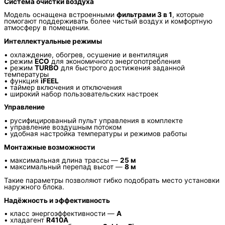
Система очистки воздуха
Модель оснащена встроенными
фильтрами 3 в 1
, которые
помогают поддерживать более чистый воздух и комфортную
атмосферу в помещении.
Интеллектуальные режимы
• охлаждение, обогрев, осушение и вентиляция
• режим
ECO
для экономичного энергопотребления
• режим
TURBO
для быстрого достижения заданной
температуры
• функция
iFEEL
• таймер включения и отключения
• широкий набор пользовательских настроек
Управление
• русифицированный пульт управления в комплекте
• управление воздушным потоком
• удобная настройка температуры и режимов работы
Монтажные возможности
• максимальная длина трассы —
25 м
• максимальный перепад высот —
8 м
Такие параметры позволяют гибко подобрать место установки
наружного блока.
Надёжность и эффективность
• класс энергоэффективности —
A
• хладагент
R410A