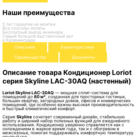
Наши преимущества
5 лет гарантии на монтаж
Все способы оплаты
Бесплатный выезд инженера
Самый большой выставочный зал
в Калининграде
Описание
Характеристики
Преимущества
Документы
Описание товара Кондиционер Loriot
серия Skyline LAC-30AQ (настенный)
Loriot Skyline LAC-30AQ
— мощная сплит-система для
помещений до
80 м²
, созданная для просторных гостиных,
больших квартир, загородных домов, офисов и коммерческих
помещений, где особенно важны высокая производительность
и быстрый климатический комфорт.
Серия
Skyline
сочетает современный дизайн, стабильную
работу и широкий набор полезных функций для ежедневного
использования. Кондиционер уверенно справляется как с
охлаждением в жаркое время года, так и с обогревом в
межсезонье, помогая поддерживать комфортную температуру
круглый год.