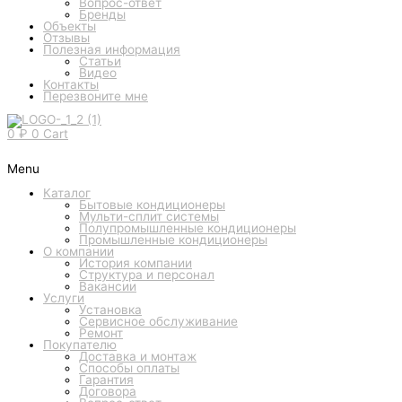
Вопрос-ответ
Бренды
Объекты
Отзывы
Полезная информация
Статьи
Видео
Контакты
Перезвоните мне
0
₽
0
Cart
Menu
Каталог
Бытовые кондиционеры
Мульти-сплит системы
Полупромышленные кондиционеры
Промышленные кондиционеры
О компании
История компании
Структура и персонал
Вакансии
Услуги
Установка
Сервисное обслуживание
Ремонт
Покупателю
Доставка и монтаж
Способы оплаты
Гарантия
Договора