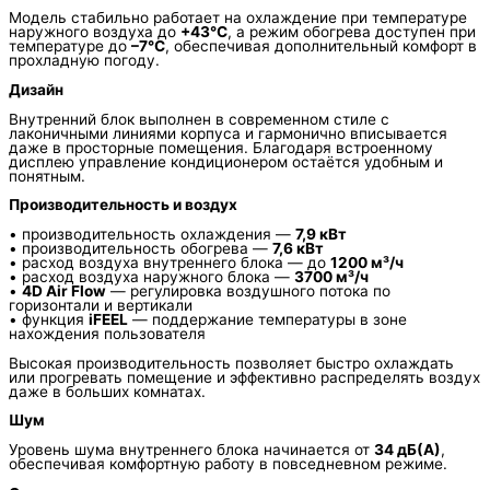
Модель стабильно работает на охлаждение при температуре
наружного воздуха до
+43°C
, а режим обогрева доступен при
температуре до
–7°C
, обеспечивая дополнительный комфорт в
прохладную погоду.
Дизайн
Внутренний блок выполнен в современном стиле с
лаконичными линиями корпуса и гармонично вписывается
даже в просторные помещения. Благодаря встроенному
дисплею управление кондиционером остаётся удобным и
понятным.
Производительность и воздух
• производительность охлаждения —
7,9 кВт
• производительность обогрева —
7,6 кВт
• расход воздуха внутреннего блока — до
1200 м³/ч
• расход воздуха наружного блока —
3700 м³/ч
•
4D Air Flow
— регулировка воздушного потока по
горизонтали и вертикали
• функция
iFEEL
— поддержание температуры в зоне
нахождения пользователя
Высокая производительность позволяет быстро охлаждать
или прогревать помещение и эффективно распределять воздух
даже в больших комнатах.
Шум
Уровень шума внутреннего блока начинается от
34 дБ(А)
,
обеспечивая комфортную работу в повседневном режиме.