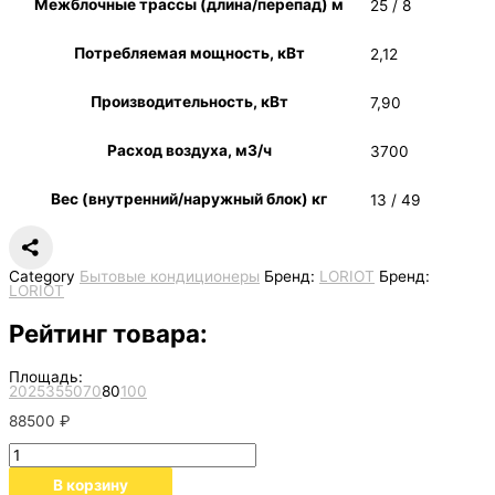
Межблочные трассы (длина/перепад) м
25 / 8
Потребляемая мощность, кВт
2,12
Производительность, кВт
7,90
Расход воздуха, м3/ч
3700
Вес (внутренний/наружный блок) кг
13 / 49
Category
Бытовые кондиционеры
Бренд:
LORIOT
Бренд:
LORIOT
Рейтинг товара:
Площадь:
20
25
35
50
70
80
100
88500
₽
В корзину