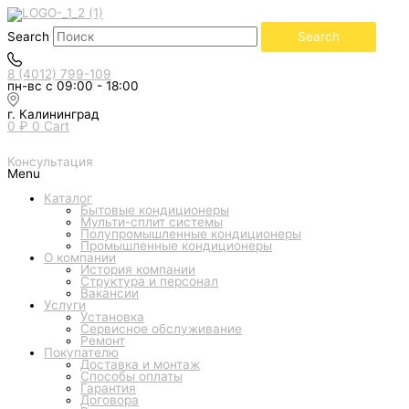
Перейти
Количество
к
товара
содержимому
Кондиционер
Search
Search
Loriot
серия
Skyline
8 (4012) 799-109
LAC-
пн-вс с 09:00 - 18:00
30AQ
(настенный)
г. Калининград
0
₽
0
Cart
Консультация
Menu
Каталог
Бытовые кондиционеры
Мульти-сплит системы
Полупромышленные кондиционеры
Промышленные кондиционеры
О компании
История компании
Структура и персонал
Вакансии
Услуги
Установка
Сервисное обслуживание
Ремонт
Покупателю
Доставка и монтаж
Способы оплаты
Гарантия
Договора