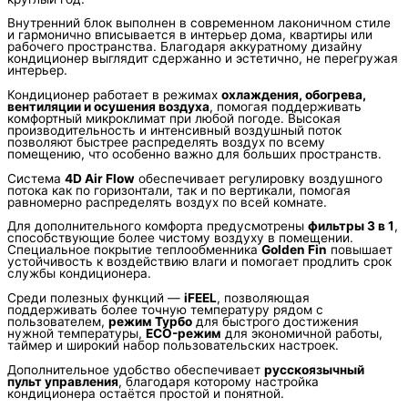
Внутренний блок выполнен в современном лаконичном стиле
и гармонично вписывается в интерьер дома, квартиры или
рабочего пространства. Благодаря аккуратному дизайну
кондиционер выглядит сдержанно и эстетично, не перегружая
интерьер.
Кондиционер работает в режимах
охлаждения, обогрева,
вентиляции и осушения воздуха
, помогая поддерживать
комфортный микроклимат при любой погоде. Высокая
производительность и интенсивный воздушный поток
позволяют быстрее распределять воздух по всему
помещению, что особенно важно для больших пространств.
Система
4D Air Flow
обеспечивает регулировку воздушного
потока как по горизонтали, так и по вертикали, помогая
равномерно распределять воздух по всей комнате.
Для дополнительного комфорта предусмотрены
фильтры 3 в 1
,
способствующие более чистому воздуху в помещении.
Специальное покрытие теплообменника
Golden Fin
повышает
устойчивость к воздействию влаги и помогает продлить срок
службы кондиционера.
Среди полезных функций —
iFEEL
, позволяющая
поддерживать более точную температуру рядом с
пользователем,
режим Турбо
для быстрого достижения
нужной температуры,
ECO-режим
для экономичной работы,
таймер и широкий набор пользовательских настроек.
Дополнительное удобство обеспечивает
русскоязычный
пульт управления
, благодаря которому настройка
кондиционера остаётся простой и понятной.