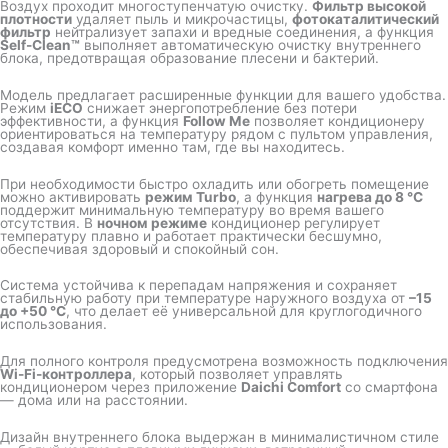
Воздух проходит многоступенчатую очистку.
Фильтр высокой
плотности
удаляет пыль и микрочастицы,
фотокаталитический
фильтр
нейтрализует запахи и вредные соединения, а функция
Self-Clean™
выполняет автоматическую очистку внутреннего
блока, предотвращая образование плесени и бактерий.
Модель предлагает расширенные функции для вашего удобства.
Режим
iECO
снижает энергопотребление без потери
эффективности, а функция
Follow Me
позволяет кондиционеру
ориентироваться на температуру рядом с пультом управления,
создавая комфорт именно там, где вы находитесь.
При необходимости быстро охладить или обогреть помещение
можно активировать
режим Turbo
, а функция
нагрева до 8 °C
поддержит минимальную температуру во время вашего
отсутствия. В
ночном режиме
кондиционер регулирует
температуру плавно и работает практически бесшумно,
обеспечивая здоровый и спокойный сон.
Система устойчива к перепадам напряжения и сохраняет
стабильную работу при температуре наружного воздуха от
–15
до +50 °C
, что делает её универсальной для круглогодичного
использования.
Для полного контроля предусмотрена возможность подключения
Wi-Fi-контроллера
, который позволяет управлять
кондиционером через приложение
Daichi Comfort
со смартфона
— дома или на расстоянии.
Дизайн внутреннего блока выдержан в минималистичном стиле