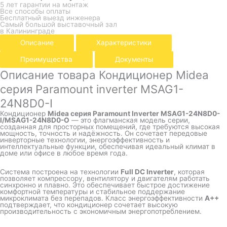
5 лет гарантии на монтаж
Все способы оплаты
Бесплатный выезд инженера
Самый большой выставочный зал
в Калининграде
Описание
Характеристики
Преимущества
Документы
Описание товара Кондиционер Midea
серия Paramount inverter MSAG1-
24N8D0-I
Кондиционер
Midea серия Paramount Inverter MSAG1-24N8D0-
I/MSAG1-24N8D0-O
— это флагманская модель серии,
созданная для просторных помещений, где требуются высокая
мощность, точность и надёжность. Он сочетает передовые
инверторные технологии, энергоэффективность и
интеллектуальные функции, обеспечивая идеальный климат в
доме или офисе в любое время года.
Система построена на технологии
Full DC Inverter
, которая
позволяет компрессору, вентилятору и двигателям работать
синхронно и плавно. Это обеспечивает быстрое достижение
комфортной температуры и стабильное поддержание
микроклимата без перепадов. Класс энергоэффективности
A++
подтверждает, что кондиционер сочетает высокую
производительность с экономичным энергопотреблением.