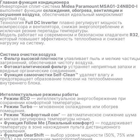
Главная функция кондиционера
Инверторная сплит-система
Midea Paramount MSAG1-24N8D0-I
выполняет функции
охлаждения, обогрева, вентиляции и
осушения воздуха
, обеспечивая идеальный микроклимат
круглый год.
Технология
Full
DC Inverter
плавно регулирует мощность
компрессора и вентилятора, снижая энергопотребление и
исключая резкие перепады температуры.
Модель работает на современном и безопасном хладагенте
R32
,
который повышает эффективность теплообмена и снижает
нагрузку на систему.
Система очистки воздуха
•
Фильтр высокой плотности
улавливает пыль и мелкие частицы
загрязнений, обеспечивая чистоту воздуха.
•
Фотокаталитический фильтр
устраняет неприятные запахи и
вредные органические соединения.
•
Функция самоочистки Self-Clean™
удаляет влагу и
предотвращает образование плесени на теплообменнике
внутреннего блока.
Интеллектуальные режимы работы
•
Режим iECO
— интеллектуальное энергосбережение при
сохранении комфортной температуры.
•
Режим Turbo
— мгновенное охлаждение или обогрев
помещения.
•
Режим “Комфортный сон”
— автоматическое снижение шума
и мягкая регулировка температуры ночью.
•
Функция Follow Me (Локальный комфорт)
— поддерживает
температуру в зоне нахождения пульта дистанционного
управления.
•
Функция GearShift
— выбор уровня мощности (50%, 75% или
100%) для оптимизации энергопотребления.