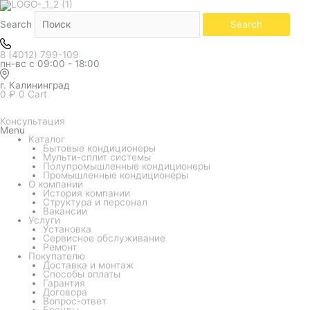
Белый
Количество
товара
Кондиционер
Search
Search
Midea
серия
Paramount
8 (4012) 799-109
inverter
пн-вс с 09:00 - 18:00
MSAG1-
24N8D0-
I
г. Калининград
0
₽
0
Cart
Консультация
Menu
Каталог
Бытовые кондиционеры
Мульти-сплит системы
Полупромышленные кондиционеры
Промышленные кондиционеры
О компании
История компании
Структура и персонал
Вакансии
Услуги
Установка
Сервисное обслуживание
Ремонт
Покупателю
Доставка и монтаж
Способы оплаты
Гарантия
Договора
Вопрос-ответ
Бренды