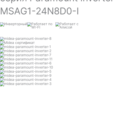
MSAG1-24N8D0-I