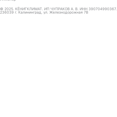
© 2025. КЁНИГКЛИМАТ. ИП ЧУПРАКОВ А. В. ИНН 390704990367.
236039 г. Калининград, ул. Железнодорожная 7В
инженер ответит на вопрос
и даст совет по кондиционеру
Я даю согласие на обработку персональных данных в
соответствии с
Политикой конфиденциальности
Отправить
Оформление
заказа
Соглашаюсь с обработкой персональных данных, в
соответствии с
Политикой конфиденциальности компании
Отправить
выберите удобный мессенджер.
вышлем полный прайс-каталог