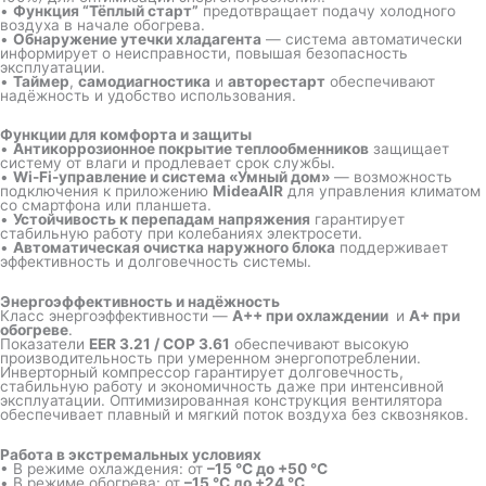
•
Функция “Тёплый старт”
предотвращает подачу холодного
воздуха в начале обогрева.
•
Обнаружение утечки хладагента
— система автоматически
информирует о неисправности, повышая безопасность
эксплуатации.
•
Таймер
,
самодиагностика
и
авторестарт
обеспечивают
надёжность и удобство использования.
Функции для комфорта и защиты
•
Антикоррозионное покрытие теплообменников
защищает
систему от влаги и продлевает срок службы.
•
Wi-Fi-управление и система «Умный дом»
— возможность
подключения к приложению
MideaAIR
для управления климатом
со смартфона или планшета.
•
Устойчивость к перепадам напряжения
гарантирует
стабильную работу при колебаниях электросети.
•
Автоматическая очистка наружного блока
поддерживает
эффективность и долговечность системы.
Энергоэффективность и надёжность
Класс энергоэффективности —
A++ при охлаждении
и
A+ при
обогреве
.
Показатели
EER 3.21 / COP 3.61
обеспечивают высокую
производительность при умеренном энергопотреблении.
Инверторный компрессор гарантирует долговечность,
стабильную работу и экономичность даже при интенсивной
эксплуатации. Оптимизированная конструкция вентилятора
обеспечивает плавный и мягкий поток воздуха без сквозняков.
Работа в экстремальных условиях
• В режиме охлаждения: от
–15 °C до +50 °C
• В режиме обогрева: от
–15 °C до +24 °C