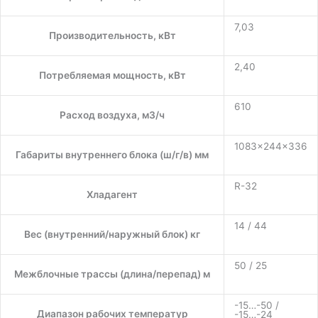
7,03
Производительность, кВт
2,40
Потребляемая мощность, кВт
610
Расход воздуха, м3/ч
1083×244×336
Габариты внутреннего блока (ш/г/в) мм
R-32
Хладагент
14 / 44
Вес (внутренний/наружный блок) кг
50 / 25
Межблочные трассы (длина/перепад) м
-15…-50 /
Диапазон рабочих температур
-15…-24