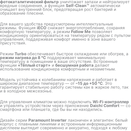
фотокаталитический фильтр
уничтожает запахи и нейтрализует
вредные соединения, а функция
Self-Clean™
автоматически
очищает внутренний блок, предотвращая рост бактерий и
образование плесени.
Для вашего удобства предусмотрены интеллектуальные
режимы. Функция
iECO
снижает энергопотребление, сохраняя
комфортную температуру, а режим
Follow Me
позволяет
кондиционеру ориентироваться на температуру рядом с пультом
управления, поддерживая комфорт именно в зоне вашего
присутствия.
Режим
Turbo
обеспечивает быстрое охлаждение или обогрев, а
режим нагрева до 8 °C
поддерживает минимальную
температуру в помещении в ваше отсутствие. Встроенные
функции
«Тёплый старт»
и
бесшумная работа
делают
использование кондиционера комфортным и незаметным.
Модель устойчива к колебаниям напряжения и работает в
широком диапазоне температур — от
–15 до +50 °C
. Это
гарантирует стабильную работу системы как в жаркое лето, так
и в холодное межсезонье.
Для управления климатом можно подключить
Wi-Fi-контроллер
и управлять устройством через приложение
Daichi Comfort
— со
смартфона или планшета, где бы вы ни находились.
Дизайн серии
Paramount Inverter
лаконичен и элегантен: белый
корпус с плавными линиями и встроенным информационным
дисплеем выглядит современно и аккуратно, подходя к любому