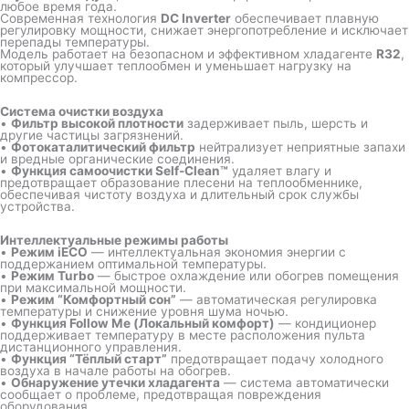
любое время года.
Современная технология
DC Inverter
обеспечивает плавную
регулировку мощности, снижает энергопотребление и исключает
перепады температуры.
Модель работает на безопасном и эффективном хладагенте
R32
,
который улучшает теплообмен и уменьшает нагрузку на
компрессор.
Система очистки воздуха
•
Фильтр высокой плотности
задерживает пыль, шерсть и
другие частицы загрязнений.
•
Фотокаталитический фильтр
нейтрализует неприятные запахи
и вредные органические соединения.
•
Функция самоочистки Self-Clean™
удаляет влагу и
предотвращает образование плесени на теплообменнике,
обеспечивая чистоту воздуха и длительный срок службы
устройства.
Интеллектуальные режимы работы
•
Режим iECO
— интеллектуальная экономия энергии с
поддержанием оптимальной температуры.
•
Режим Turbo
— быстрое охлаждение или обогрев помещения
при максимальной мощности.
•
Режим “Комфортный сон”
— автоматическая регулировка
температуры и снижение уровня шума ночью.
•
Функция Follow Me (Локальный комфорт)
— кондиционер
поддерживает температуру в месте расположения пульта
дистанционного управления.
•
Функция “Тёплый старт”
предотвращает подачу холодного
воздуха в начале работы на обогрев.
•
Обнаружение утечки хладагента
— система автоматически
сообщает о проблеме, предотвращая повреждения
оборудования.