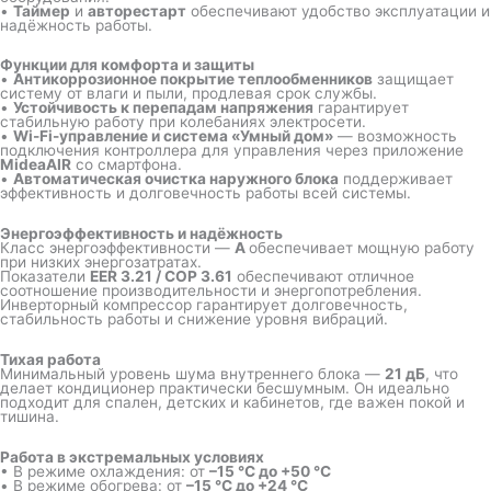
•
Таймер
и
авторестарт
обеспечивают удобство эксплуатации и
надёжность работы.
Функции для комфорта и защиты
•
Антикоррозионное покрытие теплообменников
защищает
систему от влаги и пыли, продлевая срок службы.
•
Устойчивость к перепадам напряжения
гарантирует
стабильную работу при колебаниях электросети.
•
Wi-Fi-управление и система «Умный дом»
— возможность
подключения контроллера для управления через приложение
MideaAIR
со смартфона.
•
Автоматическая очистка наружного блока
поддерживает
эффективность и долговечность работы всей системы.
Энергоэффективность и надёжность
Класс энергоэффективности —
A
обеспечивает мощную работу
при низких энергозатратах.
Показатели
EER 3.21 / COP 3.61
обеспечивают отличное
соотношение производительности и энергопотребления.
Инверторный компрессор гарантирует долговечность,
стабильность работы и снижение уровня вибраций.
Тихая работа
Минимальный уровень шума внутреннего блока —
21 дБ
, что
делает кондиционер практически бесшумным. Он идеально
подходит для спален, детских и кабинетов, где важен покой и
тишина.
Работа в экстремальных условиях
• В режиме охлаждения: от
–15 °C до +50 °C
• В режиме обогрева: от
–15 °C до +24 °C