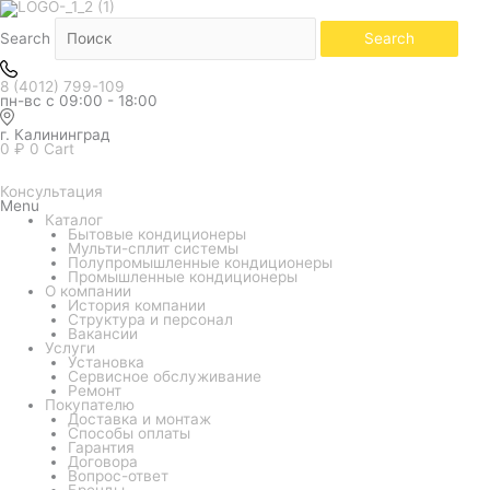
Белый
Количество
товара
Кондиционер
Search
Search
Midea
серия
Paramount
8 (4012) 799-109
inverter
пн-вс с 09:00 - 18:00
MSAG1-
12N8C2U-
I
г. Калининград
0
₽
0
Cart
Консультация
Menu
Каталог
Бытовые кондиционеры
Мульти-сплит системы
Полупромышленные кондиционеры
Промышленные кондиционеры
О компании
История компании
Структура и персонал
Вакансии
Услуги
Установка
Сервисное обслуживание
Ремонт
Покупателю
Доставка и монтаж
Способы оплаты
Гарантия
Договора
Вопрос-ответ
Бренды