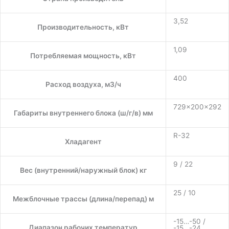
3,52
Производительность, кВт
1,09
Потребляемая мощность, кВт
400
Расход воздуха, м3/ч
729×200×292
Габариты внутреннего блока (ш/г/в) мм
R-32
Хладагент
9 / 22
Вес (внутренний/наружный блок) кг
25 / 10
Межблочные трассы (длина/перепад) м
-15…-50 /
Диапазон рабочих температур
-15…-24