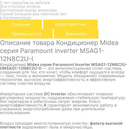
5 лет гарантии на монтаж
Все способы оплаты
Бесплатный выезд инженера
Самый большой выставочный зал
в Калининграде
Описание
Характеристики
Преимущества
Документы
Описание товара Кондиционер Midea
серия Paramount inverter MSAG1-
12N8C2U-I
Кондиционер
Midea серия Paramount Inverter MSAG1-12N8C2U-
I/MSAG1-12N8C2U-O
— это интеллектуальная сплит-система,
созданная для тех, кто хочет, чтобы комфорт ощущался всегда
— тихо, точно и экономично. Модель объединяет современные
технологии, высокую энергоэффективность и эффективную
систему очистки воздуха.
Инверторная система
DC Inverter
обеспечивает плавную
регулировку мощности, поддерживая стабильную температуру
без перепадов и избыточных затрат энергии. Класс
энергоэффективности
A
гарантирует экономичную работу и
сниженное энергопотребление даже при длительном
использовании.
Воздух проходит многоступенчатую очистку:
фильтр высокой
плотности
задерживает пыль и микрочастицы,