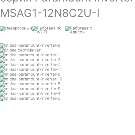
MSAG1-12N8C2U-I