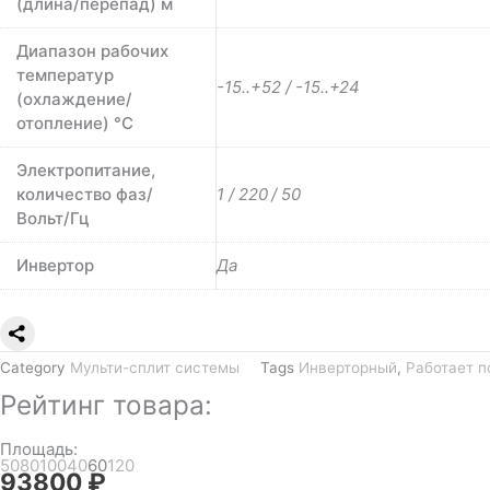
(длина/перепад) м
Диапазон рабочих
температур
-15..+52 / -15..+24
(охлаждение/
отопление) °C
Электропитание,
количество фаз/
1 / 220 / 50
Вольт/Гц
Инвертор
Да
Category
Мульти-сплит системы
Tags
Инверторный
,
Работает п
Рейтинг товара:
Площадь:
50
80
100
40
60
120
93800
₽