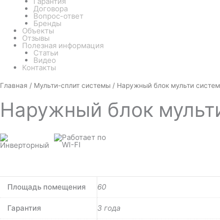
Гарантия
Договора
Вопрос-ответ
Бренды
Объекты
Отзывы
Полезная информация
Статьи
Видео
Контакты
Количество
Главная
/
Мульти-сплит системы
/ Наружный блок мульти систе
товара
Наружный
Наружный
блок мульт
блок
мульти
системы
AUX
AM3-
H21/4DR2
Площадь помещения
60
Гарантия
3 года