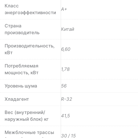
Класс
A+
энергоэффективности
Страна
Китай
производитель
Производительность,
6,60
кВт
Потребляемая
1,78
мощность, кВт
Уровень шума
56
Хладагент
R-32
Вес (внутренний/
41,5
наружный блок) кг
Межблочные трассы
30 / 15