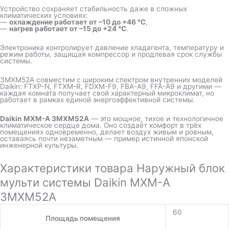
Устройство сохраняет стабильность даже в сложных
климатических условиях:
—
охлаждение работает от –10 до +46 °C
,
—
нагрев работает от –15 до +24 °C
.
Электроника контролирует давление хладагента, температуру и
режим работы, защищая компрессор и продлевая срок службы
системы.
3MXM52A совместим с широким спектром внутренних моделей
Daikin: FTXP-N, FTXM-R, FDXM-F9, FBA-A9, FFA-A9 и другими —
каждая комната получает свой характерный микроклимат, но
работает в рамках единой энергоэффективной системы.
Daikin MXM-A 3MXM52A
— это мощное, тихое и технологичное
климатическое сердце дома. Оно создаёт комфорт в трёх
помещениях одновременно, делает воздух живым и ровным,
оставаясь почти незаметным — пример истинной японской
инженерной культуры.
Характеристики товара Наружный блок
мульти системы Daikin MXM-A
3MXM52A
60
Площадь помещения