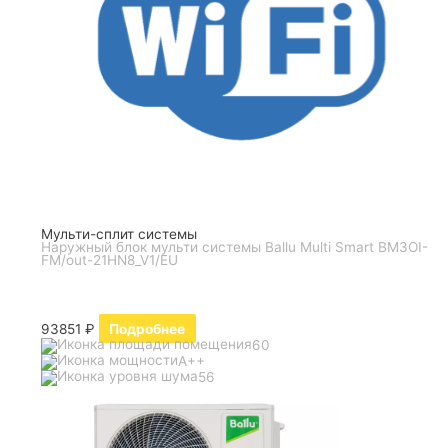
Мульти-сплит системы
Наружный блок мульти системы Ballu Multi Smart BM3OI-
FM/out-21HN8_V1/EU
93851
₽
Подробнее
60
A++
56