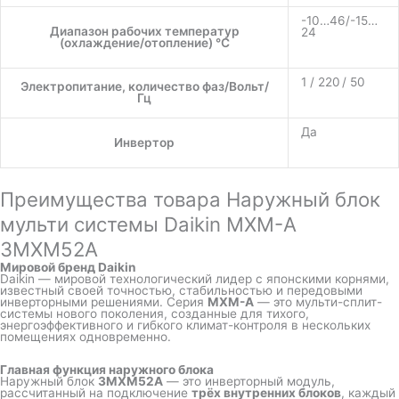
-10…46/-15…
Диапазон рабочих температур
24
(охлаждение/отопление) °C
1 / 220 / 50
Электропитание, количество фаз/Вольт/
Гц
Да
Инвертор
Преимущества товара Наружный блок
мульти системы Daikin MXM-A
3MXM52A
Мировой бренд Daikin
Daikin — мировой технологический лидер с японскими корнями,
известный своей точностью, стабильностью и передовыми
инверторными решениями. Серия
MXM-A
— это мульти-сплит-
системы нового поколения, созданные для тихого,
энергоэффективного и гибкого климат-контроля в нескольких
помещениях одновременно.
Главная функция наружного блока
Наружный блок
3MXM52A
— это инверторный модуль,
рассчитанный на подключение
трёх внутренних блоков
, каждый