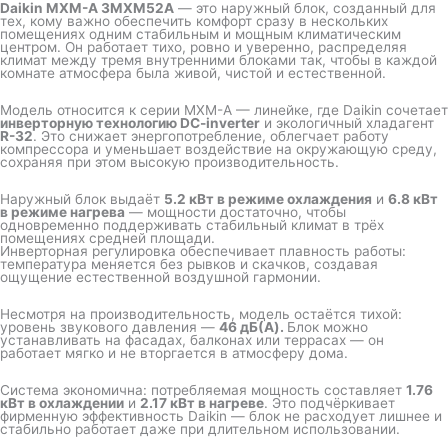
Daikin MXM-A 3MXM52A
— это наружный блок, созданный для
тех, кому важно обеспечить комфорт сразу в нескольких
помещениях одним стабильным и мощным климатическим
центром. Он работает тихо, ровно и уверенно, распределяя
климат между тремя внутренними блоками так, чтобы в каждой
комнате атмосфера была живой, чистой и естественной.
Модель относится к серии MXM-A — линейке, где Daikin сочетает
инверторную технологию DC-inverter
и экологичный хладагент
R-32
. Это снижает энергопотребление, облегчает работу
компрессора и уменьшает воздействие на окружающую среду,
сохраняя при этом высокую производительность.
Наружный блок выдаёт
5.2 кВт в режиме охлаждения
и
6.8 кВт
в режиме нагрева
— мощности достаточно, чтобы
одновременно поддерживать стабильный климат в трёх
помещениях средней площади.
Инверторная регулировка обеспечивает плавность работы:
температура меняется без рывков и скачков, создавая
ощущение естественной воздушной гармонии.
Несмотря на производительность, модель остаётся тихой:
уровень звукового давления —
46 дБ(A).
Блок можно
устанавливать на фасадах, балконах или террасах — он
работает мягко и не вторгается в атмосферу дома.
Система экономична: потребляемая мощность составляет
1.76
кВт в охлаждении
и
2.17 кВт в нагреве
. Это подчёркивает
фирменную эффективность Daikin — блок не расходует лишнее и
стабильно работает даже при длительном использовании.