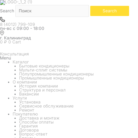
Количество
товара
Наружный
Search
Search
блок
мульти
системы
8 (4012) 799-109
Daikin
пн-вс с 09:00 - 18:00
MXM-
A
3MXM52A
г. Калининград
0
₽
0
Cart
Консультация
Menu
Каталог
Бытовые кондиционеры
Мульти-сплит системы
Полупромышленные кондиционеры
Промышленные кондиционеры
О компании
История компании
Структура и персонал
Вакансии
Услуги
Установка
Сервисное обслуживание
Ремонт
Покупателю
Доставка и монтаж
Способы оплаты
Гарантия
Договора
Вопрос-ответ
Бренды