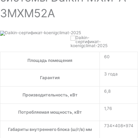
3MXM52A
60
Площадь помещения
3 года
Гарантия
6,8
Производительность, кВт
1,76
Потребляемая мощность, кВт
734x408x974
Габариты внутреннего блока (ш/г/в) мм