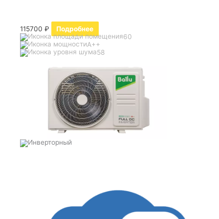
115700
₽
Подробнее
60
A++
58