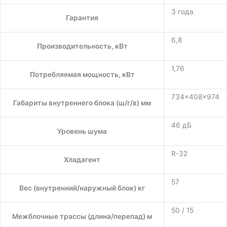
3 года
Гарантия
6,8
Производительность, кВт
1,76
Потребляемая мощность, кВт
734x408x974
Габариты внутреннего блока (ш/г/в) мм
46 дБ
Уровень шума
R-32
Хладагент
57
Вес (внутренний/наружный блок) кг
50 / 15
Межблочные трассы (длина/перепад) м