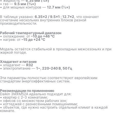
• жидкость —
6.35 мм (¼»)
• газ —
9.5 мм (⅜»)
• для мощных контуров —
12.7 мм (½»)
В таблице указано:
6.35×2 / 9.5×1 ; 12.7×2
, что означает
сочетание нескольких внутренних блоков разной
производительности.
Рабочий температурный диапазон
• охлаждение: от
–10 до +46 °C
• нагрев: от
–15 до +24 °C
Модель остаётся стабильной в прохладных межсезоньях и при
жаркой погоде.
Хладагент и питание
• хладагент —
R32
• электропитание —
1~, 220–240 В, 50 Гц
Эти параметры полностью соответствуют европейским
стандартам энергоэффективных систем.
Рекомендации по применению
Daikin 3MXM52A идеально подходит для:
• квартир с 2–3 комнатами;
• офисов со множеством рабочих зон;
• коттеджей с разнесёнными помещениями;
• объектов, где нужно настроить отдельный климат в каждой
комнате.