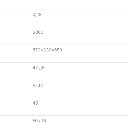
0,28
3000
870×330×650
47 дБ
R-32
45
50 / 15