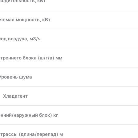
водительность, кВт
яемая мощность, кВт
од воздуха, м3/ч
треннего блока (ш/г/в) мм
Уровень шума
Хладагент
енний/наружный блок) кг
трассы (длина/перепад) м