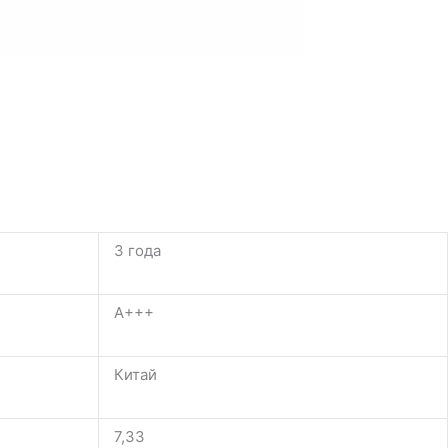
3 года
A+++
Китай
7,33