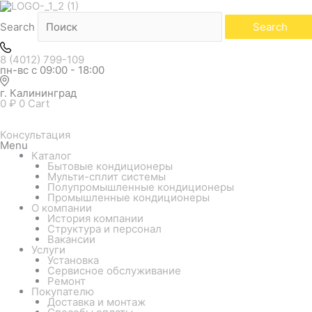
Белый
Количество
товара
Наружный
Search
Search
блок
мульти
системы
8 (4012) 799-109
LG
пн-вс с 09:00 - 18:00
PROMULTI
2.0
г. Калининград
MU3R19.U23
0
₽
0
Cart
Консультация
Menu
Каталог
Бытовые кондиционеры
Мульти-сплит системы
Полупромышленные кондиционеры
Промышленные кондиционеры
О компании
История компании
Структура и персонал
Вакансии
Услуги
Установка
Сервисное обслуживание
Ремонт
Покупателю
Доставка и монтаж