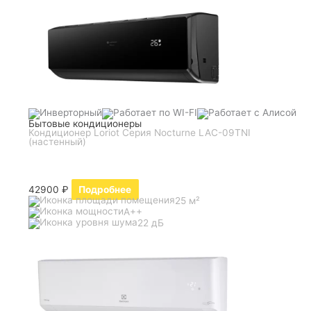
Бытовые кондиционеры
Кондиционер Loriot Серия Nocturne LAC-09TNI
(настенный)
42900
₽
Подробнее
25 м²
A++
22 дБ