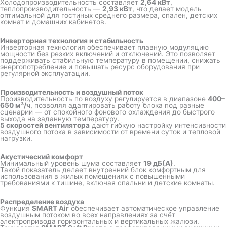
Холодопроизводительность составляет
2,64 кВт
,
теплопроизводительность —
2,93 кВт
, что делает модель
оптимальной для гостиных среднего размера, спален, детских
комнат и домашних кабинетов.
Инверторная технология и стабильность
Инверторная технология обеспечивает плавную модуляцию
мощности без резких включений и отключений. Это позволяет
поддерживать стабильную температуру в помещении, снижать
энергопотребление и повышать ресурс оборудования при
регулярной эксплуатации.
Производительность и воздушный поток
Производительность по воздуху регулируется в диапазоне
400–
650 м³/ч
, позволяя адаптировать работу блока под разные
сценарии — от спокойного фонового охлаждения до быстрого
выхода на заданную температуру.
5 скоростей вентилятора
дают гибкую настройку интенсивности
воздушного потока в зависимости от времени суток и тепловой
нагрузки.
Акустический комфорт
Минимальный уровень шума составляет
19 дБ(А)
.
Такой показатель делает внутренний блок комфортным для
использования в жилых помещениях с повышенными
требованиями к тишине, включая спальни и детские комнаты.
Распределение воздуха
Функция
SMART Air
обеспечивает автоматическое управление
воздушным потоком во всех направлениях за счёт
электропривода горизонтальных и вертикальных жалюзи.