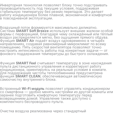
Инверторная технология позволяет блоку точно подстраивать
производительность под текущие условия, поддерживая
стабильную температуру без резких перепадов. Это делает
работу кондиционера более плавной, экономичной и комфортной
в повседневной эксплуатации.
Воздушный поток формируется максимально деликатно.
Система
SMART Soft Breeze
использует внешние жалюзи особой
формы с перфорацией, благодаря чему охлаждённый или тёплый
воздух распределяется мягко, без ощущения прямого обдува.
Функция
SMART Air
подаёт воздух одновременно в четырёх
направлениях, создавая равномерный микроклимат по всему
помещению. Пять скоростей вентилятора позволяют точно
настроить интенсивность работы под конкретные задачи — от
фонового поддержания температуры до быстрого охлаждения.
Функция
SMART Feel
считывает температуру в зоне нахождения
пульта дистанционного управления и корректирует работу
кондиционера, ориентируясь на реальные условия в комнате.
Для поддержания чистоты теплообменника предусмотрена
функция
SMART CLEAN
, обеспечивающая автоматическую
самоочистку внутреннего блока.
Встроенный
Wi-Fi модуль
позволяет управлять кондиционером
со смартфона — удобно менять настройки из другой комнаты или
заранее подготовить комфортную температуру перед
возвращением домой. Управление также доступно с
комплектного беспроводного пульта.
Очистка воздуха реализована через стандартный