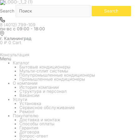
Количество
товара
Внутренний
Search
Search
блок
мульти
системы
8 (4012) 799-109
Funai
пн-вс с 09:00 - 18:00
KAGAMI
ORIGAMI
KODO
г. Калининград
Inverter
0
₽
0
Cart
RAM-
I-
KM30HP.W01/S
Консультация
(настенный)
Menu
Каталог
Бытовые кондиционеры
Мульти-сплит системы
Полупромышленные кондиционеры
Промышленные кондиционеры
О компании
История компании
Структура и персонал
Вакансии
Услуги
Установка
Сервисное обслуживание
Ремонт
Покупателю
Доставка и монтаж
Способы оплаты
Гарантия
Договора
Вопрос-ответ
Бренды