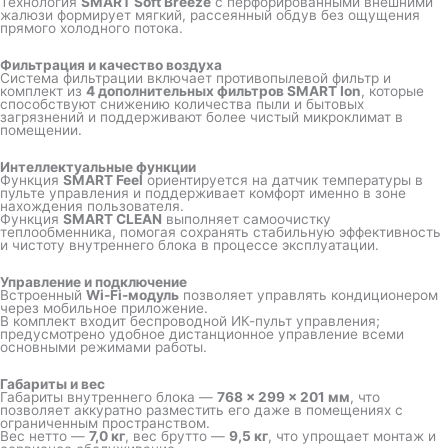
Технология
SMART Soft Breeze
с перфорированными внешними
жалюзи формирует мягкий, рассеянный обдув без ощущения
прямого холодного потока.
Фильтрация и качество воздуха
Система фильтрации включает противопылевой фильтр и
комплект из
4 дополнительных фильтров SMART Ion
, которые
способствуют снижению количества пыли и бытовых
загрязнений и поддерживают более чистый микроклимат в
помещении.
Интеллектуальные функции
Функция
SMART Feel
ориентируется на датчик температуры в
пульте управления и поддерживает комфорт именно в зоне
нахождения пользователя.
Функция
SMART CLEAN
выполняет самоочистку
теплообменника, помогая сохранять стабильную эффективность
и чистоту внутреннего блока в процессе эксплуатации.
Управление и подключение
Встроенный
Wi-Fi-модуль
позволяет управлять кондиционером
через мобильное приложение.
В комплект входит беспроводной ИК-пульт управления;
предусмотрено удобное дистанционное управление всеми
основными режимами работы.
Габариты и вес
Габариты внутреннего блока —
768 × 299 × 201 мм
, что
позволяет аккуратно разместить его даже в помещениях с
ограниченным пространством.
Вес нетто —
7,0 кг
, вес брутто —
9,5 кг
, что упрощает монтаж и