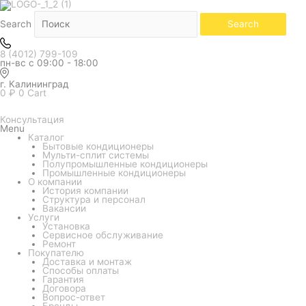
Количество
товара
Внутренний
Search
Search
блок
мульти
системы
8 (4012) 799-109
LG
пн-вс с 09:00 - 18:00
PROMULTI
2.0
MT11R.NU1
г. Калининград
(однопоточный
0
₽
0
Cart
кассетный)
Консультация
Menu
Каталог
Бытовые кондиционеры
Мульти-сплит системы
Полупромышленные кондиционеры
Промышленные кондиционеры
О компании
История компании
Структура и персонал
Вакансии
Услуги
Установка
Сервисное обслуживание
Ремонт
Покупателю
Доставка и монтаж
Способы оплаты
Гарантия
Договора
Вопрос-ответ
Бренды