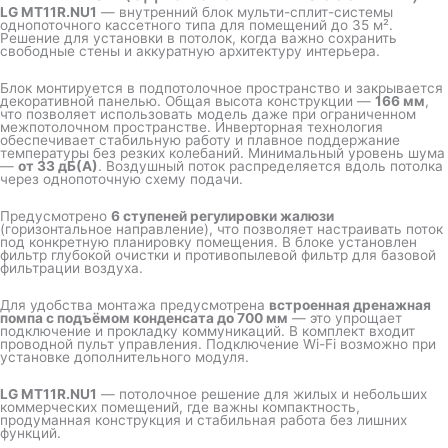
LG MT11R.NU1
— внутренний блок мульти-сплит-системы
однопоточного кассетного типа для помещений до 35 м².
Решение для установки в потолок, когда важно сохранить
свободные стены и аккуратную архитектуру интерьера.
Блок монтируется в подпотолочное пространство и закрывается
декоративной панелью. Общая высота конструкции —
166 мм
,
что позволяет использовать модель даже при ограниченном
межпотолочном пространстве. Инверторная технология
обеспечивает стабильную работу и плавное поддержание
температуры без резких колебаний. Минимальный уровень шума
—
от 33 дБ(А)
. Воздушный поток распределяется вдоль потолка
через однопоточную схему подачи.
Предусмотрено
6 ступеней регулировки жалюзи
(горизонтальное направление), что позволяет настраивать поток
под конкретную планировку помещения. В блоке установлен
фильтр глубокой очистки и противопылевой фильтр для базовой
фильтрации воздуха.
Для удобства монтажа предусмотрена
встроенная дренажная
помпа с подъёмом конденсата до 700 мм
— это упрощает
подключение и прокладку коммуникаций. В комплект входит
проводной пульт управления. Подключение Wi-Fi возможно при
установке дополнительного модуля.
LG MT11R.NU1
— потолочное решение для жилых и небольших
коммерческих помещений, где важны компактность,
продуманная конструкция и стабильная работа без лишних
функций.