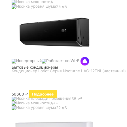
A
25 дБ
Бытовые кондиционеры
Кондиционер Loriot Серия Nocturne LAC-12TNI (настенный)
50600
₽
Подробнее
35 м²
A++
22 дБ