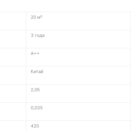
20 м²
3 года
A++
Китай
2,05
0,035
420