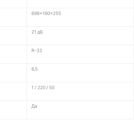
698×190×255
21 дБ
R-32
6,5
1 / 220 / 50
Да