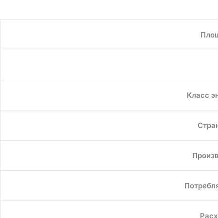
Пло
Класс э
Стра
Произв
Потребл
Расх