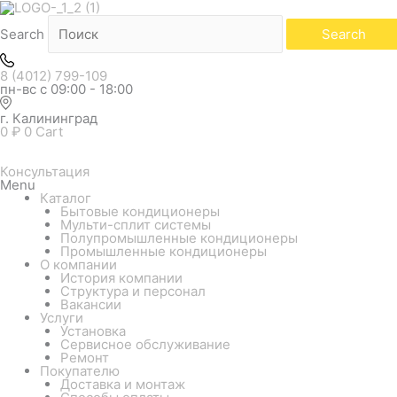
Количество
товара
Внутренний
Search
Search
блок
мульти
системы
8 (4012) 799-109
ROYAL
пн-вс с 09:00 - 18:00
CLIMA
MULTI
г. Калининград
GAMMA
0
₽
0
Cart
GLORIA
RCI-
GLD07HN
Консультация
(настенный)
Menu
Каталог
Бытовые кондиционеры
Мульти-сплит системы
Полупромышленные кондиционеры
Промышленные кондиционеры
О компании
История компании
Структура и персонал
Вакансии
Услуги
Установка
Сервисное обслуживание
Ремонт
Покупателю
Доставка и монтаж