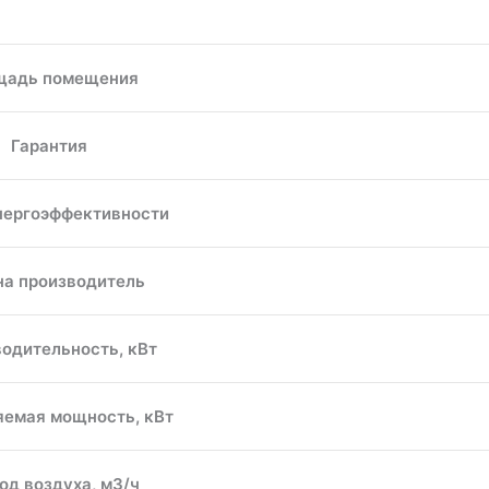
щадь помещения
Гарантия
нергоэффективности
на производитель
одительность, кВт
яемая мощность, кВт
од воздуха, м3/ч