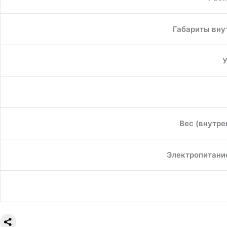
Габариты внут
У
Вес (внутре
Электропитание