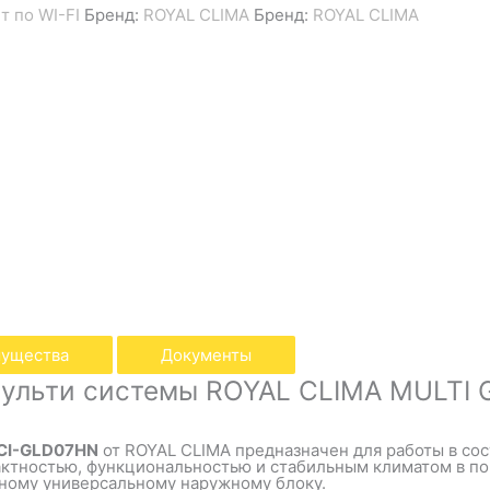
т по WI-FI
Бренд:
ROYAL CLIMA
Бренд:
ROYAL CLIMA
ущества
Документы
мульти системы ROYAL CLIMA MULTI
RCI-GLD07HN
от
ROYAL CLIMA
предназначен для работы в со
пактностью, функциональностью и стабильным климатом в п
дному универсальному наружному блоку.