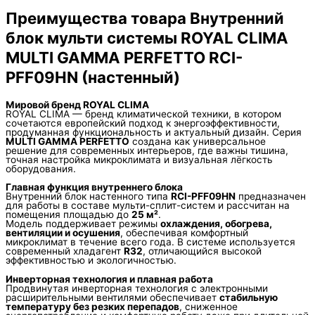
Преимущества товара Внутренний
блок мульти системы ROYAL CLIMA
MULTI GAMMA PERFETTO RCI-
PFF09HN (настенный)
Мировой бренд
ROYAL CLIMA
ROYAL CLIMA — бренд климатической техники, в котором
сочетаются европейский подход к энергоэффективности,
продуманная функциональность и актуальный дизайн. Серия
MULTI GAMMA PERFETTO
создана как универсальное
решение для современных интерьеров, где важны тишина,
точная настройка микроклимата и визуальная лёгкость
оборудования.
Главная функция внутреннего блока
Внутренний блок настенного типа
RCI-PFF09HN
предназначен
для работы в составе мульти-сплит-систем и рассчитан на
помещения площадью до
25 м²
.
Модель поддерживает режимы
охлаждения, обогрева,
вентиляции и осушения
, обеспечивая комфортный
микроклимат в течение всего года. В системе используется
современный хладагент
R32
, отличающийся высокой
эффективностью и экологичностью.
Инверторная технология и плавная работа
Продвинутая инверторная технология с электронными
расширительными вентилями обеспечивает
стабильную
температуру без резких перепадов
, сниженное