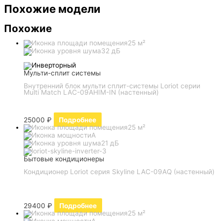
Похожие модели
Похожие
25 м²
32 дБ
Мульти-сплит системы
Внутренний блок мульти сплит-системы Loriot серии
Multi Match LAC-09AHIM-IN (настенный)
25000
₽
Подробнее
25 м²
A
21 дБ
Бытовые кондиционеры
Кондиционер Loriot серия Skyline LAC-09AQ (настенный)
29400
₽
Подробнее
25 м²
A