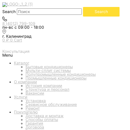
Перейти
Количество
к
товара
содержимому
Внутренний
Search
Search
блок
мульти
системы
8 (4012) 799-109
ROYAL
пн-вс с 09:00 - 18:00
CLIMA
MULTI
GAMMA
г. Калининград
PERFETTO
0
₽
0
Cart
RCI-
PFF09HN
(настенный)
Консультация
Menu
Каталог
Бытовые кондиционеры
Мульти-сплит системы
Полупромышленные кондиционеры
Промышленные кондиционеры
О компании
История компании
Структура и персонал
Вакансии
Услуги
Установка
Сервисное обслуживание
Ремонт
Покупателю
Доставка и монтаж
Способы оплаты
Гарантия
Договора