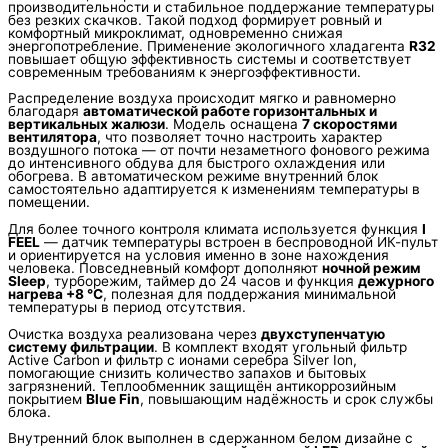
производительности и стабильное поддержание температуры
без резких скачков. Такой подход формирует ровный и
комфортный микроклимат, одновременно снижая
энергопотребление. Применение экологичного хладагента
R32
повышает общую эффективность системы и соответствует
современным требованиям к энергоэффективности.
Распределение воздуха происходит мягко и равномерно
благодаря
автоматической работе горизонтальных и
вертикальных жалюзи
. Модель оснащена
7 скоростями
вентилятора
, что позволяет точно настроить характер
воздушного потока — от почти незаметного фонового режима
до интенсивного обдува для быстрого охлаждения или
обогрева. В автоматическом режиме внутренний блок
самостоятельно адаптируется к изменениям температуры в
помещении.
Для более точного контроля климата используется функция
I
FEEL
— датчик температуры встроен в беспроводной ИК-пульт
и ориентируется на условия именно в зоне нахождения
человека. Повседневный комфорт дополняют
ночной режим
Sleep
, турборежим, таймер до 24 часов и функция
дежурного
нагрева +8 °C
, полезная для поддержания минимальной
температуры в период отсутствия.
Очистка воздуха реализована через
двухступенчатую
систему фильтрации
. В комплект входят угольный фильтр
Active Carbon и фильтр с ионами серебра Silver Ion,
помогающие снизить количество запахов и бытовых
загрязнений. Теплообменник защищён антикоррозийным
покрытием
Blue Fin
, повышающим надёжность и срок службы
блока.
Внутренний блок выполнен в сдержанном белом дизайне с