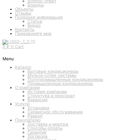
Вопрос-ответ
Бренды
Объекты
Отзывы
Полезная информация
Статьи
Видео
Контакты
Перезвоните мне
0
₽
0
Cart
Menu
Каталог
Бытовые кондиционеры
Мульти-сплит системы
Полупромышленные кондиционеры
Промышленные кондиционеры
О компании
История компании
Структура и персонал
Вакансии
Услуги
Установка
Сервисное обслуживание
Ремонт
Покупателю
Доставка и монтаж
Способы оплаты
Гарантия
Договора