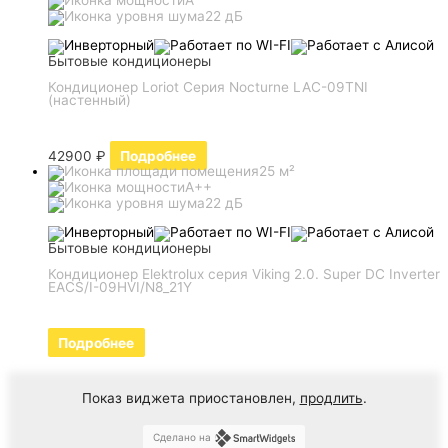
22 дБ
Бытовые кондиционеры
Кондиционер Loriot Серия Nocturne LAC-09TNI
(настенный)
42900
₽
Подробнее
25 м²
A++
22 дБ
Бытовые кондиционеры
Кондиционер Elektrolux серия Viking 2.0. Super DC Inverter
EACS/I-09HVI/N8_21Y
Подробнее
Показ виджета приостановлен,
продлить
.
Сделано на