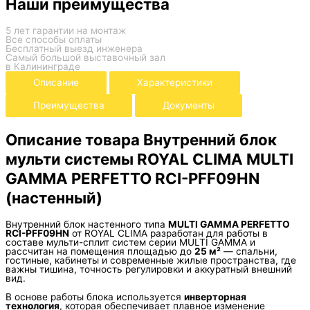
Наши преимущества
5 лет гарантии на монтаж
Все способы оплаты
Бесплатный выезд инженера
Самый большой выставочный зал
в Калининграде
Описание
Характеристики
Преимущества
Документы
Описание товара Внутренний блок
мульти системы ROYAL CLIMA MULTI
GAMMA PERFETTO RCI-PFF09HN
(настенный)
Внутренний блок настенного типа
MULTI GAMMA PERFETTO
RCI-PFF09HN
от
ROYAL CLIMA
разработан для работы в
составе мульти-сплит систем серии MULTI GAMMA и
рассчитан на помещения площадью до
25 м²
— спальни,
гостиные, кабинеты и современные жилые пространства, где
важны тишина, точность регулировки и аккуратный внешний
вид.
В основе работы блока используется
инверторная
технология
, которая обеспечивает плавное изменение