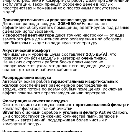
энергопотребление и комфортную работу даже при длительной
эксплуатации. Такой принцип особенно ценен в жилых
пространствах и помещениях с постоянным присутствием
людей.
Производительность и управление воздушным потоком
Диапазон расхода воздуха
305–550 м³/ч
позволяет
эффективно обслуживать помещение, адаптируясь под разные
сценарии использования.
7 скоростей вентилятора
дают точную настройку — от едва
заметного фона до интенсивного охлаждения или обогрева
при быстром выходе на заданную температуру.
Акустический комфорт
Минимальный уровень шума составляет
20,5 дБ(А)
, что
позволяет отнести модель к категории
очень тихих
.
На низких скоростях работа блока практически не
воспринимается ухом, что делает его подходящим для
спален, детских и рабочих кабинетов.
Распределение воздуха
Автоматическая работа
горизонтальных и вертикальных
жалюзи
обеспечивает равномерное распределение
воздушного потока по всему объёму помещения, исключая
эффект локального переохлаждения или перегрева.
Фильтрация и качество воздуха
Система очистки воздуха включает
противопылевой фильтр
и
комплект фильтров тонкой очистки:
Silver Ion
с ионами серебра и
угольный фильтр Active Carbon
.
Они способствуют снижению количества пыли, запахов и
бытовых загрязнений, поддерживая более чистый и
комфортный воздух.
Интеллектуальные функции комфорта