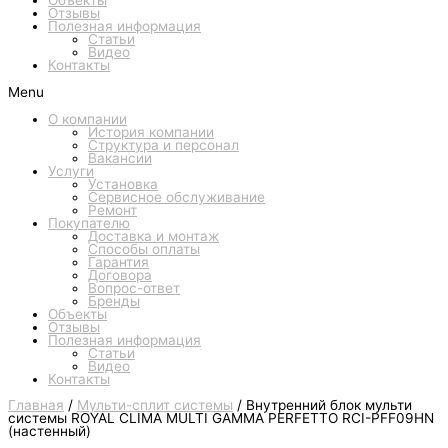
Объекты
Отзывы
Полезная информация
Статьи
Видео
Контакты
Menu
О компании
История компании
Структура и персонал
Вакансии
Услуги
Установка
Сервисное обслуживание
Ремонт
Покупателю
Доставка и монтаж
Способы оплаты
Гарантия
Договора
Вопрос-ответ
Бренды
Объекты
Отзывы
Полезная информация
Статьи
Видео
Контакты
Главная
/
Мульти-сплит системы
/ Внутренний блок мульти
системы ROYAL CLIMA MULTI GAMMA PERFETTO RCI-PFF09HN
(настенный)