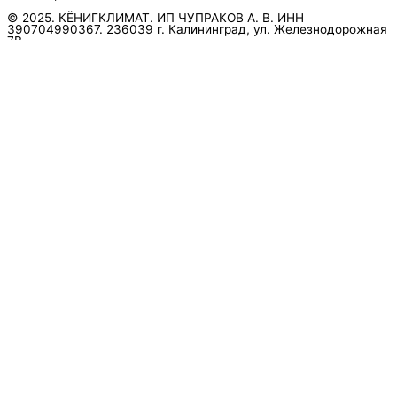
© 2025. КЁНИГКЛИМАТ. ИП ЧУПРАКОВ А. В. ИНН
390704990367. 236039 г. Калининград, ул. Железнодорожная
7В
инженер ответит на вопрос
и даст совет по кондиционеру
Я даю согласие на обработку персональных данных в
соответствии с
Политикой конфиденциальности
Отправить
Оформление
заказа
Соглашаюсь с обработкой персональных данных, в
соответствии с
Политикой конфиденциальности компании
Отправить
выберите удобный мессенджер.
вышлем полный прайс-
каталог
Я даю согласие на обработку персональных данных в
соответствии с
Политикой конфиденциальности