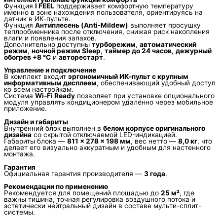
Функция
I FEEL
поддерживает комфортную температуру
именно в зоне нахождения пользователя, ориентируясь на
датчик в ИК-пульте.
Функция
Антиплесень (Anti-Mildew)
выполняет просушку
теплообменника после отключения, снижая риск накопления
влаги и появления запахов.
Дополнительно доступны
турборежим
,
автоматический
режим
,
ночной режим Sleep
,
таймер до 24 часов
,
дежурный
обогрев +8 °C
и
авторестарт
.
Управление и подключение
В комплект входит
эргономичный ИК-пульт с крупным
информативным дисплеем
, обеспечивающий удобный доступ
ко всем настройкам.
Система
Wi-Fi Ready
позволяет при установке опционального
модуля управлять кондиционером удалённо через мобильное
приложение.
Дизайн и габариты
Внутренний блок выполнен в
белом корпусе оригинального
дизайна
со скрытой отключаемой LED-индикацией.
Габариты блока —
811 × 278 × 198 мм
, вес нетто —
8,0 кг
, что
делает его визуально аккуратным и удобным для настенного
монтажа.
Гарантия
Официальная гарантия производителя —
3 года
.
Рекомендации по применению
Рекомендуется для помещений площадью до
25 м²
, где
важны тишина, точная регулировка воздушного потока и
эстетически нейтральный дизайн в составе мульти-сплит-
системы.