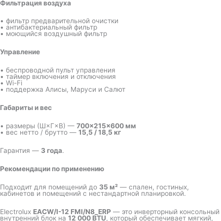
Фильтрация воздуха
• фильтр предварительной очистки
• антибактериальный фильтр
• моющийся воздушный фильтр
Управление
• беспроводной пульт управления
• таймер включения и отключения
• Wi-Fi
• поддержка Алисы, Маруси и Салют
Габариты и вес
• размеры (Ш×Г×В) —
700×215×600 мм
• вес нетто / брутто —
15,5 / 18,5 кг
Гарантия —
3 года
.
Рекомендации по применению
Подходит для помещений до
35 м²
— спален, гостиных,
кабинетов и помещений с нестандартной планировкой.
Electrolux
EACW/I-12 FMI/N8_ERP
— это инверторный консольный
внутренний блок на
12 000 BTU
, который обеспечивает мягкий,