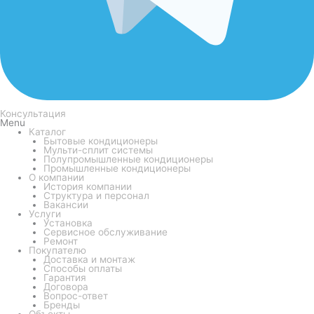
Консультация
Menu
Каталог
Бытовые кондиционеры
Мульти-сплит системы
Полупромышленные кондиционеры
Промышленные кондиционеры
О компании
История компании
Структура и персонал
Вакансии
Услуги
Установка
Сервисное обслуживание
Ремонт
Покупателю
Доставка и монтаж
Способы оплаты
Гарантия
Договора
Вопрос-ответ
Бренды
Объекты