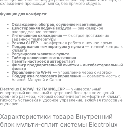
охлаждение происходит мягко, без прямого обдува.
Функции для комфорта:
Охлаждение, обогрев, осушение и вентиляция
Двусторонняя подача воздуха
— равномерное
распределение потоков
Интенсивное охлаждение
— быстрое достижение
заданной температуры
Режим SLEEP
— комфортная работа в ночное время
Поддержание температуры у пульта
— точный контроль
климата
Регулировка жалюзи с пульта
Таймер включения и отключения
Память настроек и авторестарт
Фильтр предварительной очистки + антибактериальный
фильтр
Управление по Wi-Fi
— управление через смартфон
Поддержка голосового управления
— совместимость с
Алисой, Марусей и Салют
Electrolux EACW/I-12 FMI/N8_ERP
— универсальный
инверторный консольный внутренний блок для помещений
среднего размера, который обеспечивает комфортный климат,
гибкость установки и удобное управление, включая голосовые
сценарии.
Характеристики товара Внутренний
блок мульти-сплит системы Electrolux