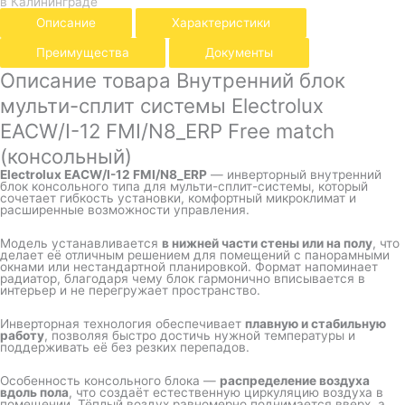
в Калининграде
Описание
Характеристики
Преимущества
Документы
Описание товара Внутренний блок
мульти-сплит системы Electrolux
EACW/I-12 FMI/N8_ERP Free match
(консольный)
Electrolux EACW/I-12 FMI/N8_ERP
— инверторный внутренний
блок консольного типа для мульти-сплит-системы, который
сочетает гибкость установки, комфортный микроклимат и
расширенные возможности управления.
Модель устанавливается
в нижней части стены или на полу
, что
делает её отличным решением для помещений с панорамными
окнами или нестандартной планировкой. Формат напоминает
радиатор, благодаря чему блок гармонично вписывается в
интерьер и не перегружает пространство.
Инверторная технология обеспечивает
плавную и стабильную
работу
, позволяя быстро достичь нужной температуры и
поддерживать её без резких перепадов.
Особенность консольного блока —
распределение воздуха
вдоль пола
, что создаёт естественную циркуляцию воздуха в
помещении. Тёплый воздух равномерно поднимается вверх, а