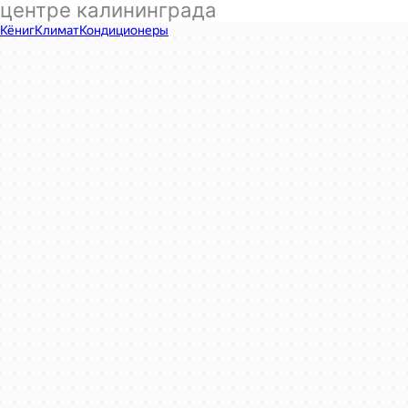
центре калининграда
КёнигКлимат
Кондиционеры в Калининграде
Установка кондиционеров в Калининграде