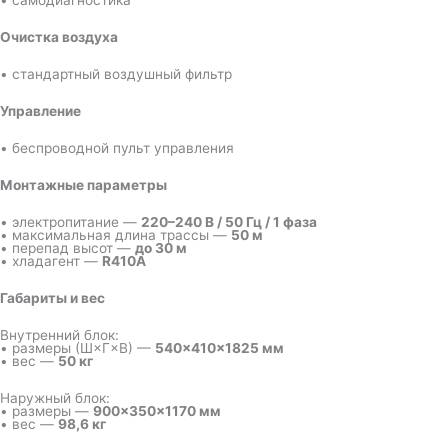
• самодиагностика
Очистка воздуха
• стандартный воздушный фильтр
Управление
• беспроводной пульт управления
Монтажные параметры
• электропитание —
220–240 В / 50 Гц / 1 фаза
• максимальная длина трассы —
50 м
• перепад высот —
до 30 м
• хладагент —
R410A
Габариты и вес
Внутренний блок:
• размеры (Ш×Г×В) —
540×410×1825 мм
• вес —
50 кг
Наружный блок:
• размеры —
900×350×1170 мм
• вес —
98,6 кг