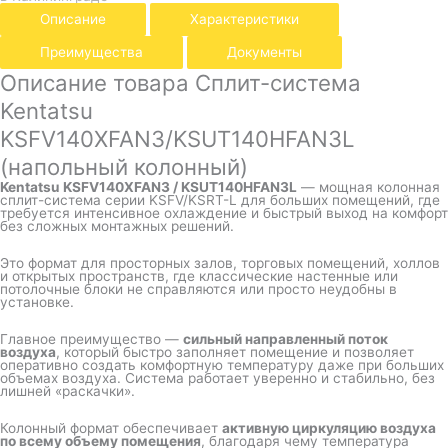
Описание
Характеристики
Преимущества
Документы
Описание товара Сплит-система
Kentatsu
KSFV140XFAN3/KSUT140HFAN3L
(напольный колонный)
Kentatsu KSFV140XFAN3 / KSUT140HFAN3L
— мощная колонная
сплит-система серии KSFV/KSRT-L для больших помещений, где
требуется интенсивное охлаждение и быстрый выход на комфорт
без сложных монтажных решений.
Это формат для просторных залов, торговых помещений, холлов
и открытых пространств, где классические настенные или
потолочные блоки не справляются или просто неудобны в
установке.
Главное преимущество —
сильный направленный поток
воздуха
, который быстро заполняет помещение и позволяет
оперативно создать комфортную температуру даже при больших
объемах воздуха. Система работает уверенно и стабильно, без
лишней «раскачки».
Колонный формат обеспечивает
активную циркуляцию воздуха
по всему объему помещения
, благодаря чему температура