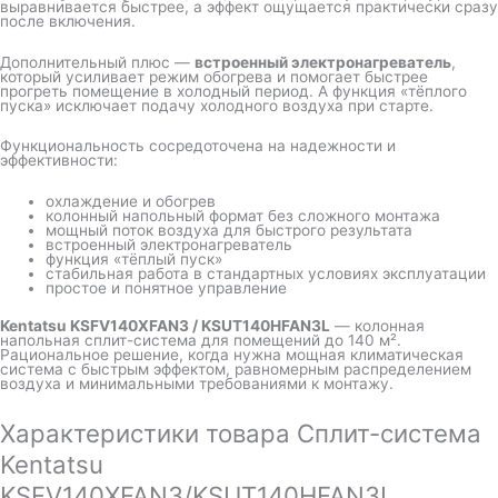
выравнивается быстрее, а эффект ощущается практически сразу
после включения.
Дополнительный плюс —
встроенный электронагреватель
,
который усиливает режим обогрева и помогает быстрее
прогреть помещение в холодный период. А функция «тёплого
пуска» исключает подачу холодного воздуха при старте.
Функциональность сосредоточена на надежности и
эффективности:
охлаждение и обогрев
колонный напольный формат без сложного монтажа
мощный поток воздуха для быстрого результата
встроенный электронагреватель
функция «тёплый пуск»
стабильная работа в стандартных условиях эксплуатации
простое и понятное управление
Kentatsu KSFV140XFAN3 / KSUT140HFAN3L
— колонная
напольная сплит-система для помещений до 140 м².
Рациональное решение, когда нужна мощная климатическая
система с быстрым эффектом, равномерным распределением
воздуха и минимальными требованиями к монтажу.
Характеристики товара Сплит-система
Kentatsu
KSFV140XFAN3/KSUT140HFAN3L