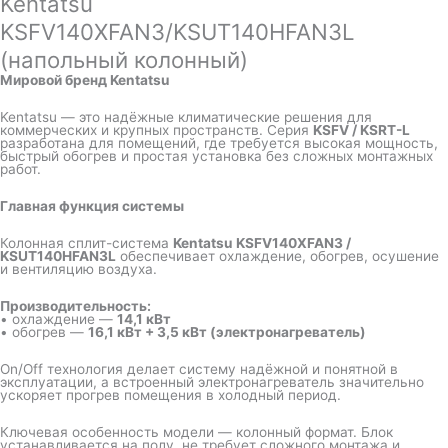
Kentatsu
KSFV140XFAN3/KSUT140HFAN3L
(напольный колонный)
Мировой бренд Kentatsu
Kentatsu — это надёжные климатические решения для
коммерческих и крупных пространств. Серия
KSFV / KSRT-L
разработана для помещений, где требуется высокая мощность,
быстрый обогрев и простая установка без сложных монтажных
работ.
Главная функция системы
Колонная сплит-система
Kentatsu KSFV140XFAN3 /
KSUT140HFAN3L
обеспечивает охлаждение, обогрев, осушение
и вентиляцию воздуха.
Производительность:
• охлаждение —
14,1 кВт
• обогрев —
16,1 кВт + 3,5 кВт (электронагреватель)
On/Off технология делает систему надёжной и понятной в
эксплуатации, а встроенный электронагреватель значительно
ускоряет прогрев помещения в холодный период.
Ключевая особенность модели — колонный формат. Блок
устанавливается на полу, не требует сложного монтажа и