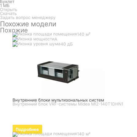
Буклет
1 МБ
Открыть
Скачать
Задать вопрос менеджеру
Похожие модели
Похожие
140 м²
A
40 дБ
Внутренние блоки мультизональных систем
Внутренний блок VRF-системы Midea MI2-140T1DHN1
Подробнее
140 м²