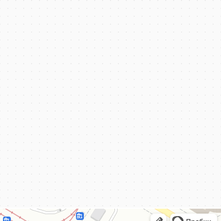
КёнигКлимат
Кондиционеры в Калининграде