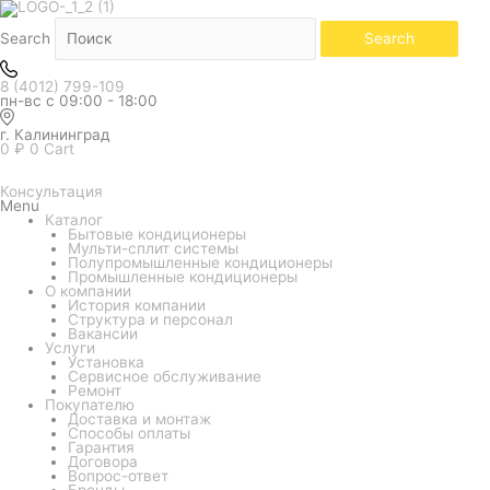
Количество
товара
Кондиционер
Search
Search
Hisense
серия
CITY
8 (4012) 799-109
2.0
пн-вс с 09:00 - 18:00
Classic
A
AS-
г. Калининград
07HW4RLRKA00
0
₽
0
Cart
Консультация
Menu
Каталог
Бытовые кондиционеры
Мульти-сплит системы
Полупромышленные кондиционеры
Промышленные кондиционеры
О компании
История компании
Структура и персонал
Вакансии
Услуги
Установка
Сервисное обслуживание
Ремонт
Покупателю
Доставка и монтаж
Способы оплаты
Гарантия
Договора
Вопрос-ответ
Бренды