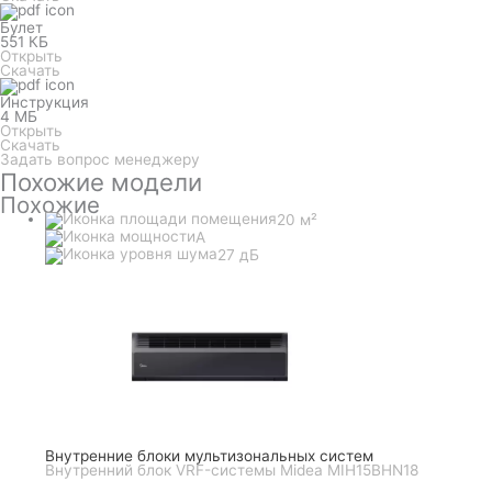
Булет
551 КБ
Открыть
Скачать
Инструкция
4 МБ
Открыть
Скачать
Задать вопрос менеджеру
Похожие модели
Похожие
20 м²
A
27 дБ
Внутренние блоки мультизональных систем
Внутренний блок VRF-системы Midea MIH15BHN18