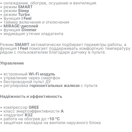
• охлаждение, обогрев, осушение и вентиляция
• режим
SMART
• режим
Sleep
• режим
Turbo
• функция
I Feel
• таймер включения и отключения
•
MIRAGE-дисплей
• функция
Dimmer
• индикация утечки хладагента
Режим
SMART
автоматически подбирает параметры работы, а
функция
I Feel
помогает поддерживать комфортную температуру
рядом с пользователем благодаря датчику в пульте.
Управление
• встроенный
Wi-Fi модуль
• управление через смартфон
• беспроводной пульт ДУ
• регулировка
горизонтальных жалюзи
с пульта
Надёжность и эффективность
• компрессор
GREE
• класс энергоэффективности
A
• хладагент
R32
• работа на обогрев до
–10 °C
• защитная накладка на вентили наружного блока