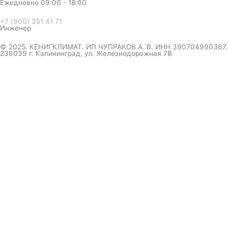
Ежедневно 09:00 - 18:00
+7 (900) 351 41 71
Инженер
© 2025. КЁНИГКЛИМАТ. ИП ЧУПРАКОВ А. В. ИНН 390704990367.
236039 г. Калининград, ул. Железнодорожная 7В
инженер ответит на вопрос
и даст совет по кондиционеру
Я даю согласие на обработку персональных данных в
соответствии с
Политикой конфиденциальности
Отправить
Оформление
заказа
Соглашаюсь с обработкой персональных данных, в
соответствии с
Политикой конфиденциальности компании
Отправить
выберите удобный мессенджер.
вышлем полный прайс-каталог