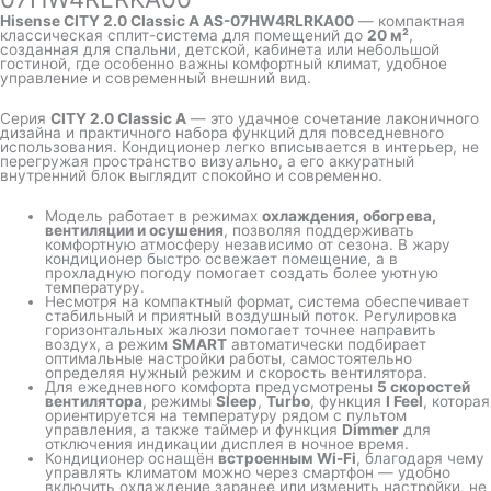
Hisense CITY 2.0 Classic A AS-07HW4RLRKA00
— компактная
классическая сплит-система для помещений до
20 м²
,
созданная для спальни, детской, кабинета или небольшой
гостиной, где особенно важны комфортный климат, удобное
управление и современный внешний вид.
Серия
CITY 2.0 Classic A
— это удачное сочетание лаконичного
дизайна и практичного набора функций для повседневного
использования. Кондиционер легко вписывается в интерьер, не
перегружая пространство визуально, а его аккуратный
внутренний блок выглядит спокойно и современно.
Модель работает в режимах
охлаждения, обогрева,
вентиляции и осушения
, позволяя поддерживать
комфортную атмосферу независимо от сезона. В жару
кондиционер быстро освежает помещение, а в
прохладную погоду помогает создать более уютную
температуру.
Несмотря на компактный формат, система обеспечивает
стабильный и приятный воздушный поток. Регулировка
горизонтальных жалюзи помогает точнее направить
воздух, а режим
SMART
автоматически подбирает
оптимальные настройки работы, самостоятельно
определяя нужный режим и скорость вентилятора.
Для ежедневного комфорта предусмотрены
5 скоростей
вентилятора
, режимы
Sleep
,
Turbo
, функция
I Feel
, которая
ориентируется на температуру рядом с пультом
управления, а также таймер и функция
Dimmer
для
отключения индикации дисплея в ночное время.
Кондиционер оснащён
встроенным Wi-Fi
, благодаря чему
управлять климатом можно через смартфон — удобно
включить охлаждение заранее или изменить настройки, не