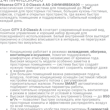
Hisense CITY 2.0 Classic A AS-24HW4RBSKA00
— мощная
классическая сплит-система для помещений до
70 м²
,
созданная для просторных гостиных, больших кухонь-гостиных,
офисов, студий и открытых пространств, где важно быстро
охлаждать помещение и поддерживать стабильный комфорт
каждый день.
Серия
CITY 2.0 Classic A
сочетает современный внешний вид,
понятное управление и хороший набор функций для
повседневного использования. Белый внутренний блок выглядит
лаконично и спокойно вписывается в интерьер, не перегружая
пространство визуально.
Кондиционер работает в режимах
охлаждения, обогрева,
вентиляции и осушения
, помогая поддерживать
комфортную атмосферу независимо от времени года.
Высокая мощность модели особенно заметна в
просторных помещениях — система быстро создаёт
нужную температуру и помогает сохранять комфорт даже
в жаркие дни.
Для больших помещений важна равномерная подача
воздуха, поэтому кондиционер оснащён системой гибкой
настройки воздушного потока с регулировкой
горизонтальных жалюзи. Режим
SMART
автоматически
подбирает оптимальные параметры работы,
самостоятельно определяя нужную скорость вентилятора
и режим в зависимости от условий в помещении.
Высокая производительность внутреннего блока — до
950
м³/ч
— позволяет быстрее охлаждать или прогревать
просторные комнаты и эффективнее распределять воздух
по всей площади.
Для повседневного удобства предусмотрены
5 скоростей