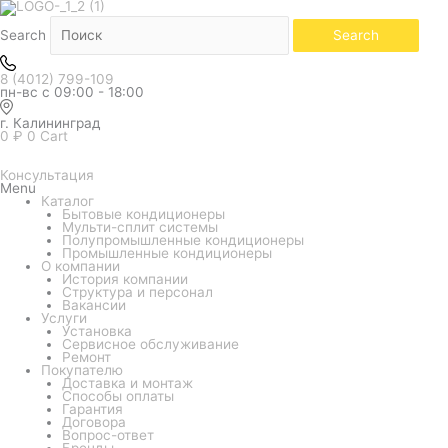
Количество
товара
Кондиционер
Search
Search
Hisense
серия
CITY
8 (4012) 799-109
2.0
пн-вс с 09:00 - 18:00
Classic
A
AS-
г. Калининград
24HW4RBSKA00
0
₽
0
Cart
Консультация
Menu
Каталог
Бытовые кондиционеры
Мульти-сплит системы
Полупромышленные кондиционеры
Промышленные кондиционеры
О компании
История компании
Структура и персонал
Вакансии
Услуги
Установка
Сервисное обслуживание
Ремонт
Покупателю
Доставка и монтаж
Способы оплаты
Гарантия
Договора
Вопрос-ответ
Бренды