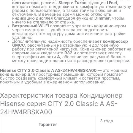
вентилятора
, режимы
Sleep
и
Turbo
, функция
I Feel
,
которая помогает поддерживать комфортную температуру
рядом с пользователем, а также таймер включения и
отключения. В вечернее время можно отключить
индикацию дисплея благодаря функции
Dimmer
, чтобы
ничего не отвлекало от отдыха.
Встроенный Wi-Fi
позволяет управлять кондиционером
через смартфон — удобно заранее подготовить
комфортную температуру дома или изменить настройки
удалённо.
Дополнительную надёжность обеспечивает
компрессор
GMCC
, рассчитанный на стабильную и долговечную
работу при регулярной нагрузке. Кондиционер работает на
современном хладагенте
R32
и соответствует классу
энергоэффективности
A
, обеспечивая разумный баланс
между производительностью и расходом электроэнергии.
Hisense CITY 2.0 Classic A AS-24HW4RBSKA00
— это мощный
кондиционер для просторных помещений, который помогает
быстро создавать комфортный климат и остаётся простым,
понятным и удобным в ежедневном использовании.
Характеристики товара Кондиционер
Hisense серия CITY 2.0 Classic A AS-
24HW4RBSKA00
3 года
Гарантия