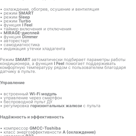
• охлаждение, обогрев, осушение и вентиляция
• режим
SMART
• режим
Sleep
• режим
Turbo
• функция
I Feel
• таймер включения и отключения
•
MIRAGE-дисплей
• функция
Dimmer
• авторестарт
• самодиагностика
• индикация утечки хладагента
Режим
SMART
автоматически подбирает параметры работы
кондиционера, а функция
I Feel
помогает поддерживать
комфортную температуру рядом с пользователем благодаря
датчику в пульте.
Управление
• встроенный
Wi-Fi модуль
• управление через смартфон
• беспроводной пульт ДУ
• регулировка
горизонтальных жалюзи
с пульта
Надёжность и эффективность
• компрессор
GMCC-Toshiba
• класс энергоэффективности
A (охлаждение)