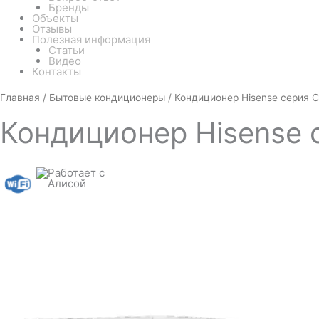
Бренды
Объекты
Отзывы
Полезная информация
Статьи
Видео
Контакты
Количество
Главная
/
Бытовые кондиционеры
/ Кондиционер Hisense серия 
товара
Кондиционер
Кондиционер
Hisense 
Hisense
серия
CITY
2.0
Classic
A
AS-
18HW4RMSKA00