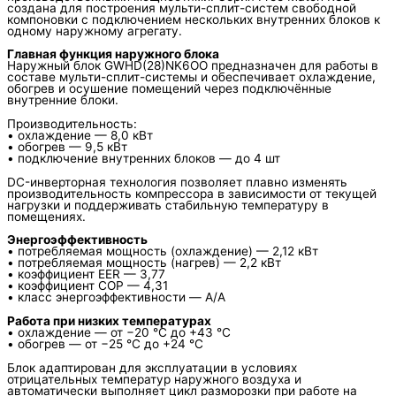
создана для построения мульти-сплит-систем свободной
компоновки с подключением нескольких внутренних блоков к
одному наружному агрегату.
Главная функция наружного блока
Наружный блок GWHD(28)NK6OO предназначен для работы в
составе мульти-сплит-системы и обеспечивает охлаждение,
обогрев и осушение помещений через подключённые
внутренние блоки.
Производительность:
• охлаждение — 8,0 кВт
• обогрев — 9,5 кВт
• подключение внутренних блоков — до 4 шт
DC-инверторная технология позволяет плавно изменять
производительность компрессора в зависимости от текущей
нагрузки и поддерживать стабильную температуру в
помещениях.
Энергоэффективность
• потребляемая мощность (охлаждение) — 2,12 кВт
• потребляемая мощность (нагрев) — 2,2 кВт
• коэффициент EER — 3,77
• коэффициент COP — 4,31
• класс энергоэффективности — A/A
Работа при низких температурах
• охлаждение — от −20 °C до +43 °C
• обогрев — от −25 °C до +24 °C
Блок адаптирован для эксплуатации в условиях
отрицательных температур наружного воздуха и
автоматически выполняет цикл разморозки при работе на