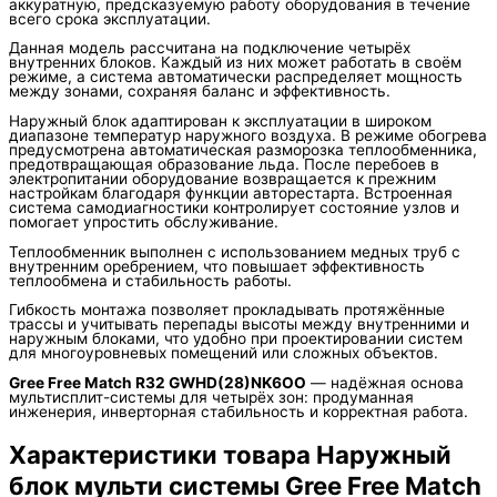
аккуратную, предсказуемую работу оборудования в течение
всего срока эксплуатации.
Данная модель рассчитана на подключение четырёх
внутренних блоков. Каждый из них может работать в своём
режиме, а система автоматически распределяет мощность
между зонами, сохраняя баланс и эффективность.
Наружный блок адаптирован к эксплуатации в широком
диапазоне температур наружного воздуха. В режиме обогрева
предусмотрена автоматическая разморозка теплообменника,
предотвращающая образование льда. После перебоев в
электропитании оборудование возвращается к прежним
настройкам благодаря функции авторестарта. Встроенная
система самодиагностики контролирует состояние узлов и
помогает упростить обслуживание.
Теплообменник выполнен с использованием медных труб с
внутренним оребрением, что повышает эффективность
теплообмена и стабильность работы.
Гибкость монтажа позволяет прокладывать протяжённые
трассы и учитывать перепады высоты между внутренними и
наружным блоками, что удобно при проектировании систем
для многоуровневых помещений или сложных объектов.
Gree Free Match R32 GWHD(28)NK6OO
— надёжная основа
мультисплит-системы для четырёх зон: продуманная
инженерия, инверторная стабильность и корректная работа.
Характеристики товара Наружный
блок мульти системы Gree Free Match