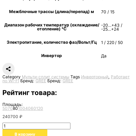
Межблочные трассы (длина/перепад) м
70 / 15
Диапазон рабочих температур (охлаждение/
-20…+43 /
отопление) °C
-25…+24
Электропитание, количество фаз/Вольт/Гц
1 / 220 / 50
Инвертор
Да
Category
Мульти-сплит системы
Tags
Инверторный
,
Работает
по WI-FI
Бренд:
GREE
Бренд:
GREE
Рейтинг товара:
Площадь:
50
70
80
100
40
60
120
240700
₽
В корзину