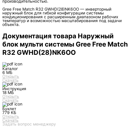
производительностью.
Gree Free Match R32 GWHD(28)NK6OO — инверторный
наружный блок для гибкой конфигурации системы
кондиционирования с расширенным диапазоном рабочих
температур и возможностью масштабирования под задачи
объекта.
Документация товара Наружный
блок мульти системы Gree Free Match
R32 GWHD(28)NK6OO
Каталог
6 МБ
Открыть
Скачать
Инструкция
18 МБ
Открыть
Скачать
Буклет
779 КБ
Открыть
Скачать
Задать вопрос менеджеру