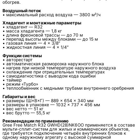
обогрев.
Воздушный поток
• максимальный расход воздуха — 3800 м³/ч
Хладагент и монтажные параметры
• хладагент — R32
• масса хладагента — 1,8 кг
• длина фреоновой трассы — до 70 м
• перепад высоты между блоками — до 15 м
• газовая линия — 4 × 3/8″
• жидкостная линия — 4 × 1/4″
Функции системы
• авторестарт
• автоматическая разморозка наружного блока
• нагрев при низкой температуре наружного воздуха
• охлаждение при отрицательных температурах
• самодиагностика с выводом кода ошибки
• таймер
• режим «Турбо»
• теплообменник с медными трубами внутреннего оребрения
Габариты и вес
• размеры (Ш×В×Г) — 889 × 654 × 340 мм
• размеры в упаковке — 1032 × 737 × 456 мм
• вес нетто — 51 кг
• вес брутто — 55,5 кг
Рекомендации по применению
Gree Free Match R32 GWHD(28)NK6OO применяется в составе
мульти-сплит-систем для жилых и коммерческих объектов,
где требуется подключение четырёх внутренних блоков к
одному наружному агрегату с высокой суммарной