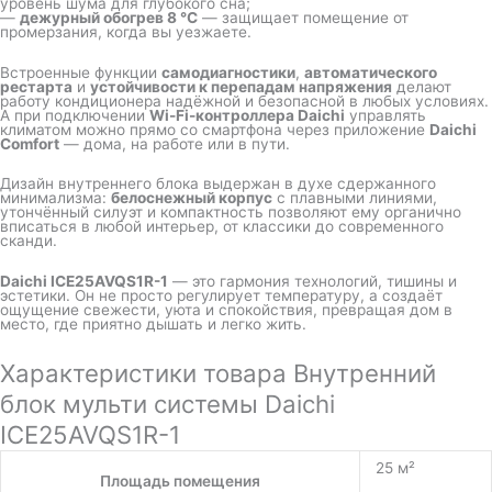
уровень шума для глубокого сна;
—
дежурный обогрев 8 °C
— защищает помещение от
промерзания, когда вы уезжаете.
Встроенные функции
самодиагностики
,
автоматического
рестарта
и
устойчивости к перепадам напряжения
делают
работу кондиционера надёжной и безопасной в любых условиях.
А при подключении
Wi-Fi-контроллера Daichi
управлять
климатом можно прямо со смартфона через приложение
Daichi
Comfort
— дома, на работе или в пути.
Дизайн внутреннего блока выдержан в духе сдержанного
минимализма:
белоснежный корпус
с плавными линиями,
утончённый силуэт и компактность позволяют ему органично
вписаться в любой интерьер, от классики до современного
сканди.
Daichi ICE25AVQS1R-1
— это гармония технологий, тишины и
эстетики. Он не просто регулирует температуру, а создаёт
ощущение свежести, уюта и спокойствия, превращая дом в
место, где приятно дышать и легко жить.
Характеристики товара Внутренний
блок мульти системы Daichi
ICE25AVQS1R-1
25 м²
Площадь помещения