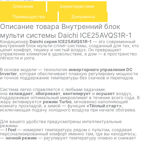
Описание
Характеристики
Преимущества
Документы
Описание товара Внутренний блок
мульти системы Daichi ICE25AVQS1R-1
Кондиционер
Daichi серия ICE25AVQS1R-1
— это современный
внутренний блок мульти-сплит-системы, созданный для тех, кто
ценит комфорт, тишину и чистый воздух. Он превращает
управление климатом в удовольствие, а дом — в пространство
лёгкости и уюта.
В основе модели — технология
инверторного управления DC
Inverter
, которая обеспечивает плавную регулировку мощности
и точное поддержание температуры без скачков и перепадов.
Система легко справляется с любыми задачами:
она
охлаждает
,
обогревает
,
вентилирует
и
осушает
воздух,
поддерживая оптимальный микроклимат в течение всего года. В
жару активируется
режим Turbo
, мгновенно наполняющий
комнату прохладой, а зимой — функция
«Тёплый старт»
,
исключающая подачу холодного воздуха при начале обогрева.
Для вашего удобства предусмотрены интеллектуальные
режимы:
—
I Feel
— измеряет температуру рядом с пультом, создавая
персонализированный комфорт именно там, где вы находитесь;
—
ночной режим
— регулирует температуру плавно и снижает