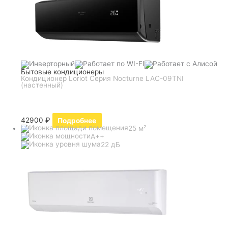
Бытовые кондиционеры
Кондиционер Loriot Серия Nocturne LAC-09TNI
(настенный)
42900
₽
Подробнее
25 м²
A++
22 дБ