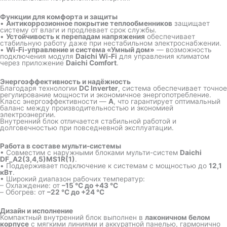
Функции для комфорта и защиты
•
Антикоррозионное покрытие теплообменников
защищает
систему от влаги и продлевает срок службы.
•
Устойчивость к перепадам напряжения
обеспечивает
стабильную работу даже при нестабильном электроснабжении.
•
Wi-Fi-управление и система «Умный дом»
— возможность
подключения модуля
Daichi Wi-Fi
для управления климатом
через приложение
Daichi Comfort
.
Энергоэффективность и надёжность
Благодаря технологии
DC Inverter
, система обеспечивает точное
регулирование мощности и экономичное энергопотребление.
Класс энергоэффективности —
A
, что гарантирует оптимальный
баланс между производительностью и экономией
электроэнергии.
Внутренний блок отличается стабильной работой и
долговечностью при повседневной эксплуатации.
Работа в составе мульти-системы
• Совместим с наружными блоками мульти-систем
Daichi
DF_A2(3,4,5)MS1R(1)
.
• Поддерживает подключение к системам с мощностью до
12,1
кВт
.
• Широкий диапазон рабочих температур:
– Охлаждение: от
–15 °C до +43 °C
– Обогрев: от
–22 °C до +24 °C
Дизайн и исполнение
Компактный внутренний блок выполнен в
лаконичном белом
корпусе
с мягкими линиями и аккуратной панелью, гармонично