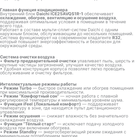
Главная функция кондиционера
Внутренний блок
Daichi ICE25AVQS1R-1
обеспечивает
охлаждение, обогрев, вентиляцию и осушение воздуха
,
поддерживая оптимальные условия в помещении в течение
всего года.
Работает в составе мульти-сплит-систем Daichi с одним
наружным блоком, обслуживающим до нескольких помещений.
Система функционирует на современном хладагенте
R32
,
который повышает энергоэффективность и безопасен для
окружающей среды.
Система очистки воздуха
•
Фильтр предварительной очистки
улавливает пыль, шерсть и
крупные частицы загрязнений, улучшая качество воздуха.
• Удобная конструкция корпуса позволяет легко проводить
обслуживание и очистку фильтров.
Интеллектуальные режимы работы
•
Режим Turbo
— быстрое охлаждение или обогрев помещения
при максимальной производительности.
•
Режим “Комфортный сон”
— ночная работа с плавной
регулировкой температуры и минимальным уровнем шума.
•
Функция iFeel (Локальный комфорт)
— поддерживает
температуру в зоне, где находится пульт дистанционного
управления.
•
Режим осушения
— снижает влажность без значительного
охлаждения воздуха.
•
Функция “Тёплый старт”
— исключает подачу холодного
воздуха при включении обогрева.
•
Режим Standby
— энергосберегающий режим ожидания с
минимальным потреблением энергии.