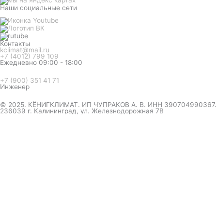
Наши социальные сети
Контакты
kclimat@mail.ru
+7 (4012) 799 109
Ежедневно 09:00 - 18:00
+7 (900) 351 41 71
Инженер
© 2025. КЁНИГКЛИМАТ. ИП ЧУПРАКОВ А. В. ИНН 390704990367.
236039 г. Калининград, ул. Железнодорожная 7В
инженер ответит на вопрос
и даст совет по кондиционеру
Я даю согласие на обработку персональных данных в
соответствии с
Политикой конфиденциальности
Отправить
Оформление
заказа