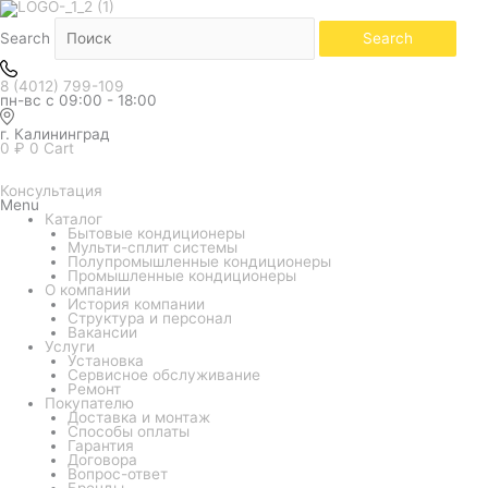
Белый
Количество
товара
Внутренний
Search
Search
блок
мульти
системы
8 (4012) 799-109
Daichi
пн-вс с 09:00 - 18:00
ICE25AVQS1R-
1
г. Калининград
0
₽
0
Cart
Консультация
Menu
Каталог
Бытовые кондиционеры
Мульти-сплит системы
Полупромышленные кондиционеры
Промышленные кондиционеры
О компании
История компании
Структура и персонал
Вакансии
Услуги
Установка
Сервисное обслуживание
Ремонт
Покупателю
Доставка и монтаж
Способы оплаты
Гарантия
Договора
Вопрос-ответ
Бренды