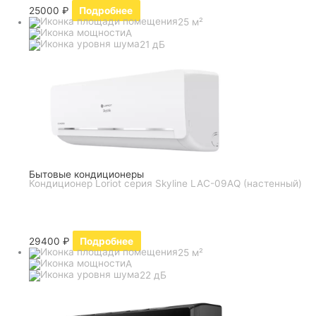
25000
₽
Подробнее
25 м²
A
21 дБ
Бытовые кондиционеры
Кондиционер Loriot серия Skyline LAC-09AQ (настенный)
29400
₽
Подробнее
25 м²
A
22 дБ