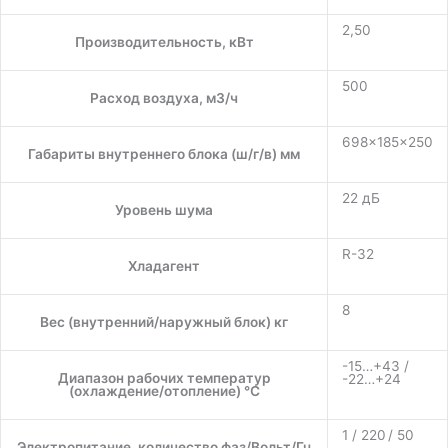
2,50
Производительность, кВт
500
Расход воздуха, м3/ч
698×185×250
Габариты внутреннего блока (ш/г/в) мм
22 дБ
Уровень шума
R-32
Хладагент
8
Вес (внутренний/наружный блок) кг
-15…+43 /
Диапазон рабочих температур
-22…+24
(охлаждение/отопление) °C
1 / 220 / 50
Электропитание, количество фаз/Вольт/Гц