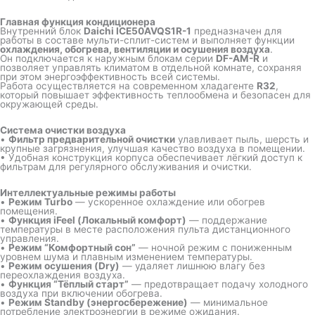
Главная функция кондиционера
Внутренний блок
Daichi ICE50AVQS1R-1
предназначен для
работы в составе мульти-сплит-систем и выполняет функции
охлаждения, обогрева, вентиляции и осушения воздуха
.
Он подключается к наружным блокам серии
DF-AM-R
и
позволяет управлять климатом в отдельной комнате, сохраняя
при этом энергоэффективность всей системы.
Работа осуществляется на современном хладагенте
R32
,
который повышает эффективность теплообмена и безопасен для
окружающей среды.
Система очистки воздуха
•
Фильтр предварительной очистки
улавливает пыль, шерсть и
крупные загрязнения, улучшая качество воздуха в помещении.
• Удобная конструкция корпуса обеспечивает лёгкий доступ к
фильтрам для регулярного обслуживания и очистки.
Интеллектуальные режимы работы
•
Режим Turbo
— ускоренное охлаждение или обогрев
помещения.
•
Функция iFeel (Локальный комфорт)
— поддержание
температуры в месте расположения пульта дистанционного
управления.
•
Режим “Комфортный сон”
— ночной режим с пониженным
уровнем шума и плавным изменением температуры.
•
Режим осушения (Dry)
— удаляет лишнюю влагу без
переохлаждения воздуха.
•
Функция “Тёплый старт”
— предотвращает подачу холодного
воздуха при включении обогрева.
•
Режим Standby (энергосбережение)
— минимальное
потребление электроэнергии в режиме ожидания.