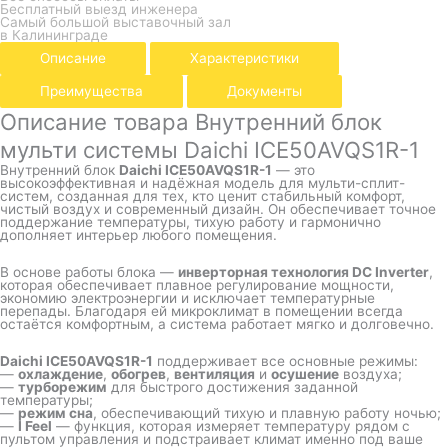
Бесплатный выезд инженера
Самый большой выставочный зал
в Калининграде
Описание
Характеристики
Преимущества
Документы
Описание товара Внутренний блок
мульти системы Daichi ICE50AVQS1R-1
Внутренний блок
Daichi ICE50AVQS1R-1
— это
высокоэффективная и надёжная модель для мульти-сплит-
систем, созданная для тех, кто ценит стабильный комфорт,
чистый воздух и современный дизайн. Он обеспечивает точное
поддержание температуры, тихую работу и гармонично
дополняет интерьер любого помещения.
В основе работы блока —
инверторная технология DC Inverter
,
которая обеспечивает плавное регулирование мощности,
экономию электроэнергии и исключает температурные
перепады. Благодаря ей микроклимат в помещении всегда
остаётся комфортным, а система работает мягко и долговечно.
Daichi ICE50AVQS1R-1
поддерживает все основные режимы:
—
охлаждение
,
обогрев
,
вентиляция
и
осушение
воздуха;
—
турборежим
для быстрого достижения заданной
температуры;
—
режим сна
, обеспечивающий тихую и плавную работу ночью;
—
I Feel
— функция, которая измеряет температуру рядом с
пультом управления и подстраивает климат именно под ваше