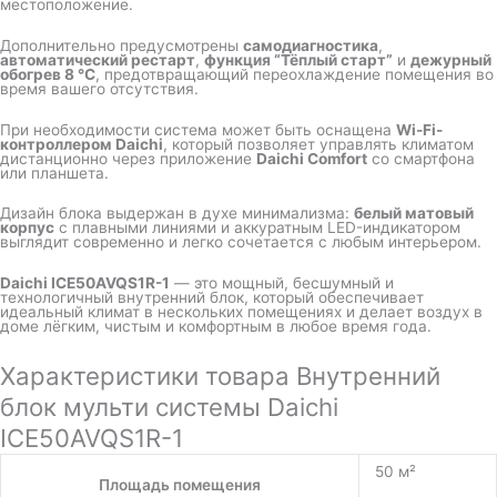
местоположение.
Дополнительно предусмотрены
самодиагностика
,
автоматический рестарт
,
функция “Тёплый старт”
и
дежурный
обогрев 8 °C
, предотвращающий переохлаждение помещения во
время вашего отсутствия.
При необходимости система может быть оснащена
Wi-Fi-
контроллером Daichi
, который позволяет управлять климатом
дистанционно через приложение
Daichi Comfort
со смартфона
или планшета.
Дизайн блока выдержан в духе минимализма:
белый матовый
корпус
с плавными линиями и аккуратным LED-индикатором
выглядит современно и легко сочетается с любым интерьером.
Daichi ICE50AVQS1R-1
— это мощный, бесшумный и
технологичный внутренний блок, который обеспечивает
идеальный климат в нескольких помещениях и делает воздух в
доме лёгким, чистым и комфортным в любое время года.
Характеристики товара Внутренний
блок мульти системы Daichi
ICE50AVQS1R-1
50 м²
Площадь помещения