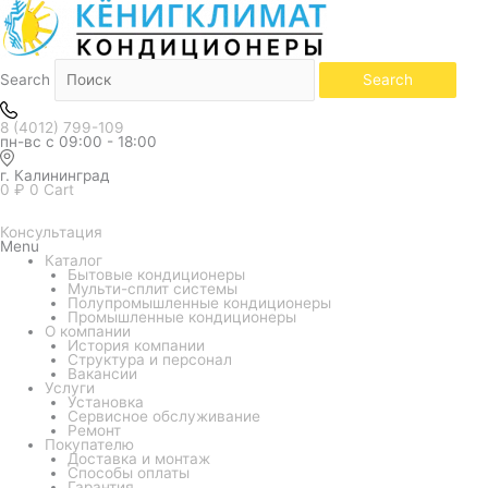
Белый
Количество
товара
Внутренний
блок
мульти
системы
Search
Search
Daichi
ICE50AVQS1R-
1
8 (4012) 799-109
пн-вс с 09:00 - 18:00
г. Калининград
0
₽
0
Cart
Консультация
Menu
Каталог
Бытовые кондиционеры
Мульти-сплит системы
Полупромышленные кондиционеры
Промышленные кондиционеры
О компании
История компании
Структура и персонал
Вакансии
Услуги
Установка
Сервисное обслуживание
Ремонт
Покупателю
Доставка и монтаж
Способы оплаты
Гарантия