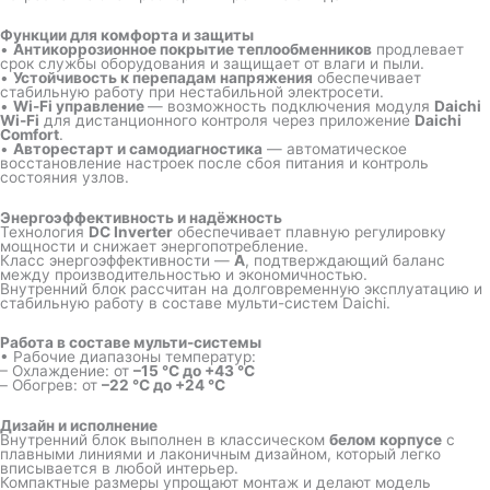
Функции для комфорта и защиты
•
Антикоррозионное покрытие теплообменников
продлевает
срок службы оборудования и защищает от влаги и пыли.
•
Устойчивость к перепадам напряжения
обеспечивает
стабильную работу при нестабильной электросети.
•
Wi-Fi управление
— возможность подключения модуля
Daichi
Wi-Fi
для дистанционного контроля через приложение
Daichi
Comfort
.
•
Авторестарт и самодиагностика
— автоматическое
восстановление настроек после сбоя питания и контроль
состояния узлов.
Энергоэффективность и надёжность
Технология
DC Inverter
обеспечивает плавную регулировку
мощности и снижает энергопотребление.
Класс энергоэффективности —
A
, подтверждающий баланс
между производительностью и экономичностью.
Внутренний блок рассчитан на долговременную эксплуатацию и
стабильную работу в составе мульти-систем Daichi.
Работа в составе мульти-системы
• Рабочие диапазоны температур:
– Охлаждение: от
–15 °C до +43 °C
– Обогрев: от
–22 °C до +24 °C
Дизайн и исполнение
Внутренний блок выполнен в классическом
белом корпусе
с
плавными линиями и лаконичным дизайном, который легко
вписывается в любой интерьер.
Компактные размеры упрощают монтаж и делают модель