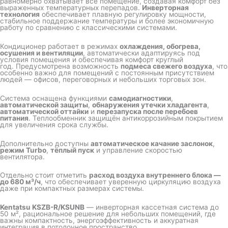
равномерно охватывает всё помещение, создавая комфорт без
выраженных температурных перепадов.
Инверторная
технология
обеспечивает плавную регулировку мощности,
стабильное поддержание температуры и более экономичную
работу по сравнению с классическими системами.
Кондиционер работает в режимах
охлаждения, обогрева,
осушения и вентиляции
, автоматически адаптируясь под
условия помещения и обеспечивая комфорт круглый
год. Предусмотрена возможность
подмеса свежего воздуха
, что
особенно важно для помещений с постоянным присутствием
людей — офисов, переговорных и небольших торговых зон.
Система оснащена функциями
самодиагностики
,
автоматической защиты
,
обнаружения утечки хладагента
,
автоматической оттайки
и
перезапуска после перебоев
питания
. Теплообменник защищён антикоррозийным покрытием
для увеличения срока службы.
Дополнительно доступны
автоматическое качание заслонок
,
режим Turbo
,
тёплый пуск
и управление скоростью
вентилятора.
Отдельно стоит отметить
расход воздуха внутреннего блока —
до 680 м³/ч
, что обеспечивает уверенную циркуляцию воздуха
даже при компактных размерах системы.
Kentatsu KSZB-R/KSUNB
— инверторная кассетная система до
50 м², рациональное решение для небольших помещений, где
важны компактность, энергоэффективность и аккуратная
интеграция в потолочное пространство.