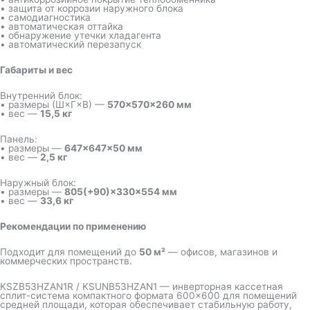
• защита от коррозии наружного блока
• самодиагностика
• автоматическая оттайка
• обнаружение утечки хладагента
• автоматический перезапуск
Габариты и вес
Внутренний блок:
• размеры (Ш×Г×В) —
570×570×260 мм
• вес —
15,5 кг
Панель:
• размеры —
647×647×50 мм
• вес —
2,5 кг
Наружный блок:
• размеры —
805(+90)×330×554 мм
• вес —
33,6 кг
Рекомендации по применению
Подходит для помещений до
50 м²
— офисов, магазинов и
коммерческих пространств.
KSZB53HZAN1R / KSUNB53HZAN1 — инверторная кассетная
сплит-система компактного формата 600×600 для помещений
средней площади, которая обеспечивает стабильную работу,