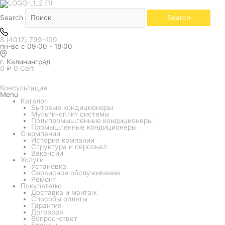
Количество
товара
Сплит-
Search
Search
система
Kentatsu
KSZB53HZAN1R/KSUNB53HZAN1/KPU65-
8 (4012) 799-109
D
пн-вс с 09:00 - 18:00
(кассетный)
г. Калининград
0
₽
0
Cart
Консультация
Menu
Каталог
Бытовые кондиционеры
Мульти-сплит системы
Полупромышленные кондиционеры
Промышленные кондиционеры
О компании
История компании
Структура и персонал
Вакансии
Услуги
Установка
Сервисное обслуживание
Ремонт
Покупателю
Доставка и монтаж
Способы оплаты
Гарантия
Договора
Вопрос-ответ
Бренды