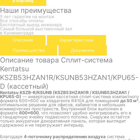
В корзину
Наши преимущества
5 лет гарантии на монтаж
Все способы оплаты
Бесплатный выезд инженера
Самый большой выставочный зал
в Калининграде
Описание
Характеристики
Преимущества
Документы
Описание товара Сплит-система
Kentatsu
KSZB53HZAN1R/KSUNB53HZAN1/KPU65-
D (кассетный)
Kentatsu KSZB-R/KSUNB (KSZB53HZAN1R / KSUNB53HZAN1 /
KPU65-D)
— инверторная кассетная сплит-система компактного
формата 600×600 на хладагенте R410A для помещений
до 50 м²
,
оптимальное решение для офисов, кабинетов и небольших
коммерческих пространств. Внутренний блок выполнен в
формате
600×600
, что позволяет удобно интегрировать его в
стандартную ячейку подвесного потолка. Снаружи остаётся
только аккуратная декоративная панель, которая выглядит
сдержанно и не перегружает интерьер.
Благодаря
4-поточному распределению воздуха
система