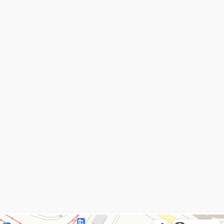
КёнигКлимат