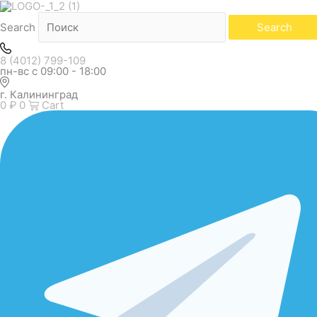
Сортировка:
самые
недавние
Search
Search
8 (4012) 799-109
пн-вс с 09:00 - 18:00
г. Калининград
0
₽
0
Cart