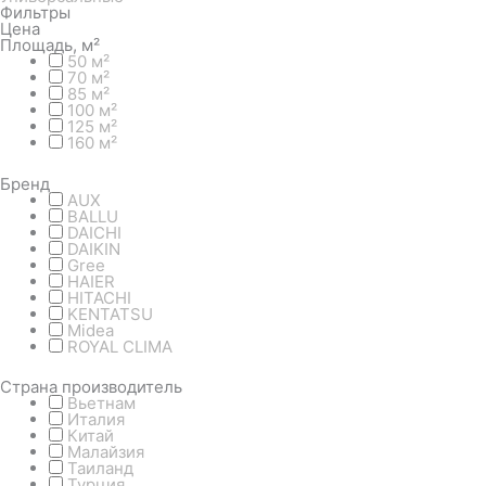
Фильтры
Цена
Площадь, м²
50 м²
70 м²
85 м²
100 м²
125 м²
160 м²
Бренд
AUX
BALLU
DAICHI
DAIKIN
Gree
HAIER
HITACHI
KENTATSU
Midea
ROYAL CLIMA
Страна производитель
Вьетнам
Италия
Китай
Малайзия
Таиланд
Турция